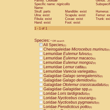
Family: Cebidae
Genus:
S
Cebidae
Saguinus midas
(0)
Specific name:
nigricollis
Subspecif
Cebidae
Saguinus mystax
(0)
Name:
Cebidae
Saguinus nigricollis
Skull: parts
Mandible: exist
(1)
Humerus: 
Cebidae
Saguinus oedipus
Ulna: exist
Scapula: exist
Femur: ex
(0)
Fibula: exist
Coxae: exist
Trunk: exi
Cebidae
Saguinus weddelli
(0)
Hand: exist
Foot: exist
Cebidae
Saguinus
spp.
(0)
Cebidae
Aotus trivirgatus
1 - 1 of 1
(0)
Cebidae
Cebus albifrons
(0)
Cebidae
Cebus apella
(0)
Species:
Cebidae
Cebus capucinus
* OR search
(0)
All Species
Cebidae
Cebus nigrivittatus
(1)
(0)
Cheirogaleidae
Microcebus murinus
Cebidae
Cebus
spp.
(0)
(0)
Lemuridae
Eulemur fulvus
Cebidae
Saimiri boliviensis
(0)
(0)
Lemuridae
Eulemur macaco
Cebidae
Saimiri sciureus
(0)
(0)
Lemuridae
Eulemur mongoz
Atelidae
Alouatta caraya
(0)
(0)
Lemuridae
Lemur catta
Atelidae
Alouatta fusca
(0)
(0)
Lemuridae
Varecia variegata
Atelidae
Alouatta seniculus
(0)
(0)
Galagidae
Galago senegalensis
Atelidae
Alouatta
spp.
(0)
(0)
Galagidae
Galago demidovii
Atelidae
Ateles belzebuth
(0)
(0)
Galagidae
Otolemur crassicaudatus
Atelidae
Ateles geoffroyi
(0)
(0)
Galagidae
Galagidae
spp.
Atelidae
Ateles paniscus
(0)
(0)
Loridae
Loris tardigradus
Atelidae
Ateles
spp.
(0)
(0)
Loridae
Nycticebus coucang
Atelidae
Lagothrix lagothricha
(0)
(0)
Loridae
Nycticebus pygmaeus
Atelidae
Lagothrix lagothricha cana
(0)
(0)
Loridae
Perodicticus potto
Pitheciidae
Cacajao calvus rubicundu
(0)