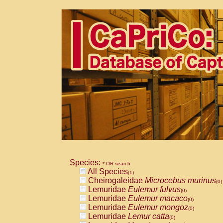
Species:
* OR search
All Species
(1)
Cheirogaleidae
Microcebus murinus
(0)
Lemuridae
Eulemur fulvus
(0)
Lemuridae
Eulemur macaco
(0)
Lemuridae
Eulemur mongoz
(0)
Lemuridae
Lemur catta
(0)