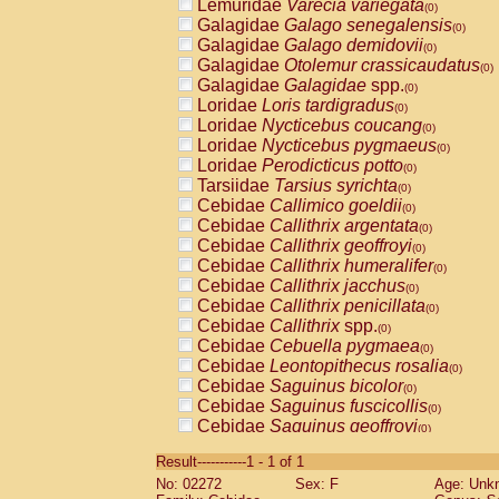
Lemuridae
Varecia variegata
(0)
Galagidae
Galago senegalensis
(0)
Galagidae
Galago demidovii
(0)
Galagidae
Otolemur crassicaudatus
(0)
Galagidae
Galagidae
spp.
(0)
Loridae
Loris tardigradus
(0)
Loridae
Nycticebus coucang
(0)
Loridae
Nycticebus pygmaeus
(0)
Loridae
Perodicticus potto
(0)
Tarsiidae
Tarsius syrichta
(0)
Cebidae
Callimico goeldii
(0)
Cebidae
Callithrix argentata
(0)
Cebidae
Callithrix geoffroyi
(0)
Cebidae
Callithrix humeralifer
(0)
Cebidae
Callithrix jacchus
(0)
Cebidae
Callithrix penicillata
(0)
Cebidae
Callithrix
spp.
(0)
Cebidae
Cebuella pygmaea
(0)
Cebidae
Leontopithecus rosalia
(0)
Cebidae
Saguinus bicolor
(0)
Cebidae
Saguinus fuscicollis
(0)
Cebidae
Saguinus geoffroyi
(0)
Cebidae
Saguinus imperator
(0)
Result-----------1 - 1 of 1
Cebidae
Saguinus labiatus
(0)
No: 02272
Sex: F
Age: Unk
Cebidae
Saguinus leucopus
(0)