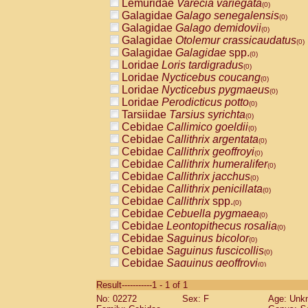
Lemuridae
Varecia variegata
(0)
Galagidae
Galago senegalensis
(0)
Galagidae
Galago demidovii
(0)
Galagidae
Otolemur crassicaudatus
(0)
Galagidae
Galagidae
spp.
(0)
Loridae
Loris tardigradus
(0)
Loridae
Nycticebus coucang
(0)
Loridae
Nycticebus pygmaeus
(0)
Loridae
Perodicticus potto
(0)
Tarsiidae
Tarsius syrichta
(0)
Cebidae
Callimico goeldii
(0)
Cebidae
Callithrix argentata
(0)
Cebidae
Callithrix geoffroyi
(0)
Cebidae
Callithrix humeralifer
(0)
Cebidae
Callithrix jacchus
(0)
Cebidae
Callithrix penicillata
(0)
Cebidae
Callithrix
spp.
(0)
Cebidae
Cebuella pygmaea
(0)
Cebidae
Leontopithecus rosalia
(0)
Cebidae
Saguinus bicolor
(0)
Cebidae
Saguinus fuscicollis
(0)
Cebidae
Saguinus geoffroyi
(0)
Cebidae
Saguinus imperator
(0)
Result-----------1 - 1 of 1
Cebidae
Saguinus labiatus
(0)
No: 02272
Sex: F
Age: Unk
Cebidae
Saguinus leucopus
(0)