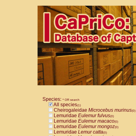
Species:
* OR search
All species
(1)
Cheirogaleidae
Microcebus murinus
(0)
Lemuridae
Eulemur fulvus
(0)
Lemuridae
Eulemur macaco
(0)
Lemuridae
Eulemur mongoz
(0)
Lemuridae
Lemur catta
(0)