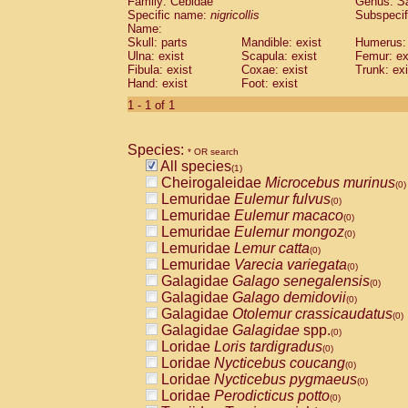
Family: Cebidae
Genus:
S
Cebidae
Saguinus midas
(0)
Specific name:
nigricollis
Subspecif
Cebidae
Saguinus mystax
(0)
Name:
Cebidae
Saguinus nigricollis
Skull: parts
Mandible: exist
(1)
Humerus: 
Cebidae
Saguinus oedipus
Ulna: exist
Scapula: exist
Femur: ex
(0)
Fibula: exist
Coxae: exist
Trunk: exi
Cebidae
Saguinus weddelli
(0)
Hand: exist
Foot: exist
Cebidae
Saguinus
spp.
(0)
Cebidae
Aotus trivirgatus
1 - 1 of 1
(0)
Cebidae
Cebus albifrons
(0)
Cebidae
Cebus apella
(0)
Species:
Cebidae
Cebus capucinus
* OR search
(0)
All species
Cebidae
Cebus nigrivittatus
(1)
(0)
Cheirogaleidae
Microcebus murinus
Cebidae
Cebus
spp.
(0)
(0)
Lemuridae
Eulemur fulvus
Cebidae
Saimiri boliviensis
(0)
(0)
Lemuridae
Eulemur macaco
Cebidae
Saimiri sciureus
(0)
(0)
Lemuridae
Eulemur mongoz
Atelidae
Alouatta caraya
(0)
(0)
Lemuridae
Lemur catta
Atelidae
Alouatta fusca
(0)
(0)
Lemuridae
Varecia variegata
Atelidae
Alouatta seniculus
(0)
(0)
Galagidae
Galago senegalensis
Atelidae
Alouatta
spp.
(0)
(0)
Galagidae
Galago demidovii
Atelidae
Ateles belzebuth
(0)
(0)
Galagidae
Otolemur crassicaudatus
Atelidae
Ateles geoffroyi
(0)
(0)
Galagidae
Galagidae
spp.
Atelidae
Ateles paniscus
(0)
(0)
Loridae
Loris tardigradus
Atelidae
Ateles
spp.
(0)
(0)
Loridae
Nycticebus coucang
Atelidae
Lagothrix lagothricha
(0)
(0)
Loridae
Nycticebus pygmaeus
Atelidae
Lagothrix lagothricha cana
(0)
(0)
Loridae
Perodicticus potto
Pitheciidae
Cacajao calvus rubicundu
(0)