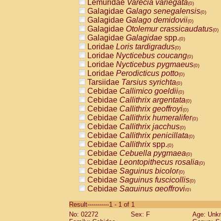
Lemuridae
Varecia variegata
(0)
Galagidae
Galago senegalensis
(0)
Galagidae
Galago demidovii
(0)
Galagidae
Otolemur crassicaudatus
(0)
Galagidae
Galagidae
spp.
(0)
Loridae
Loris tardigradus
(0)
Loridae
Nycticebus coucang
(0)
Loridae
Nycticebus pygmaeus
(0)
Loridae
Perodicticus potto
(0)
Tarsiidae
Tarsius syrichta
(0)
Cebidae
Callimico goeldii
(0)
Cebidae
Callithrix argentata
(0)
Cebidae
Callithrix geoffroyi
(0)
Cebidae
Callithrix humeralifer
(0)
Cebidae
Callithrix jacchus
(0)
Cebidae
Callithrix penicillata
(0)
Cebidae
Callithrix
spp.
(0)
Cebidae
Cebuella pygmaea
(0)
Cebidae
Leontopithecus rosalia
(0)
Cebidae
Saguinus bicolor
(0)
Cebidae
Saguinus fuscicollis
(0)
Cebidae
Saguinus geoffroyi
(0)
Cebidae
Saguinus imperator
(0)
Result-----------1 - 1 of 1
Cebidae
Saguinus labiatus
(0)
No: 02272
Sex: F
Age: Unk
Cebidae
Saguinus leucopus
(0)