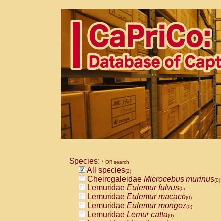
Species:
* OR search
All species
(2)
Cheirogaleidae
Microcebus murinus
(0)
Lemuridae
Eulemur fulvus
(0)
Lemuridae
Eulemur macaco
(0)
Lemuridae
Eulemur mongoz
(0)
Lemuridae
Lemur catta
(0)