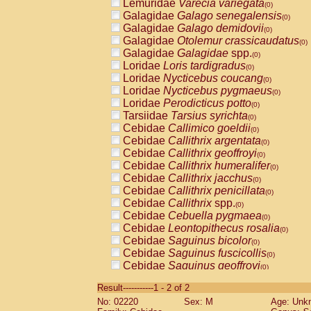
Lemuridae
Varecia variegata
(0)
Galagidae
Galago senegalensis
(0)
Galagidae
Galago demidovii
(0)
Galagidae
Otolemur crassicaudatus
(0)
Galagidae
Galagidae
spp.
(0)
Loridae
Loris tardigradus
(0)
Loridae
Nycticebus coucang
(0)
Loridae
Nycticebus pygmaeus
(0)
Loridae
Perodicticus potto
(0)
Tarsiidae
Tarsius syrichta
(0)
Cebidae
Callimico goeldii
(0)
Cebidae
Callithrix argentata
(0)
Cebidae
Callithrix geoffroyi
(0)
Cebidae
Callithrix humeralifer
(0)
Cebidae
Callithrix jacchus
(0)
Cebidae
Callithrix penicillata
(0)
Cebidae
Callithrix
spp.
(0)
Cebidae
Cebuella pygmaea
(0)
Cebidae
Leontopithecus rosalia
(0)
Cebidae
Saguinus bicolor
(0)
Cebidae
Saguinus fuscicollis
(0)
Cebidae
Saguinus geoffroyi
(0)
Cebidae
Saguinus imperator
(0)
Result-----------1 - 2 of 2
Cebidae
Saguinus labiatus
(0)
No: 02220
Sex: M
Age: Unk
Cebidae
Saguinus leucopus
(0)