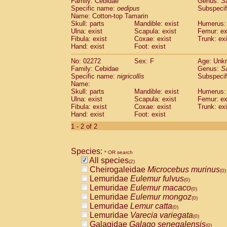
Family: Cebidae
Genus:
S
Cebidae
Saguinus midas
(0)
Specific name:
oedipus
Subspecif
Cebidae
Saguinus mystax
(0)
Name: Cotton-top Tamarin
Cebidae
Saguinus nigricollis
Skull: parts
Mandible: exist
(1)
Humerus: 
Cebidae
Saguinus oedipus
Ulna: exist
Scapula: exist
Femur: ex
(1)
Fibula: exist
Coxae: exist
Trunk: exi
Cebidae
Saguinus weddelli
(0)
Hand: exist
Foot: exist
Cebidae
Saguinus
spp.
(0)
Cebidae
Aotus trivirgatus
(0)
No: 02272
Sex: F
Age: Unk
Cebidae
Cebus albifrons
Family: Cebidae
Genus:
S
(0)
Cebidae
Cebus apella
Specific name:
nigricollis
Subspecif
(0)
Name:
Cebidae
Cebus capucinus
(0)
Skull: parts
Mandible: exist
Humerus: 
Cebidae
Cebus nigrivittatus
(0)
Ulna: exist
Scapula: exist
Femur: ex
Cebidae
Cebus
spp.
(0)
Fibula: exist
Coxae: exist
Trunk: exi
Cebidae
Saimiri boliviensis
Hand: exist
Foot: exist
(0)
Cebidae
Saimiri sciureus
(0)
1 - 2 of 2
Atelidae
Alouatta caraya
(0)
Atelidae
Alouatta fusca
(0)
Atelidae
Alouatta seniculus
Species:
(0)
* OR search
Atelidae
Alouatta
spp.
All species
(0)
(2)
Atelidae
Ateles belzebuth
Cheirogaleidae
Microcebus murinus
(0)
(0)
Atelidae
Ateles geoffroyi
Lemuridae
Eulemur fulvus
(0)
(0)
Atelidae
Ateles paniscus
Lemuridae
Eulemur macaco
(0)
(0)
Atelidae
Ateles
spp.
Lemuridae
Eulemur mongoz
(0)
(0)
Atelidae
Lagothrix lagothricha
Lemuridae
Lemur catta
(0)
(0)
Atelidae
Lagothrix lagothricha cana
Lemuridae
Varecia variegata
(0)
(0)
Pitheciidae
Cacajao calvus rubicundu
Galagidae
Galago senegalensis
(0)