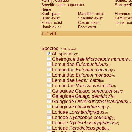
Family: Cebidae
Genus:
S
Cebidae
Saguinus midas
(0)
Specific name:
nigricollis
Subspecif
Cebidae
Saguinus mystax
(0)
Name:
Cebidae
Saguinus nigricollis
Skull: parts
Mandible: exist
(1)
Humerus: 
Cebidae
Saguinus oedipus
Ulna: exist
Scapula: exist
Femur: ex
(0)
Fibula: exist
Coxae: exist
Trunk: exi
Cebidae
Saguinus weddelli
(0)
Hand: exist
Foot: exist
Cebidae
Saguinus
spp.
(0)
Cebidae
Aotus trivirgatus
1 - 1 of 1
(0)
Cebidae
Cebus albifrons
(0)
Cebidae
Cebus apella
(0)
Species:
Cebidae
Cebus capucinus
* OR search
(0)
All species
Cebidae
Cebus nigrivittatus
(1)
(0)
Cheirogaleidae
Microcebus murinus
Cebidae
Cebus
spp.
(0)
(0)
Lemuridae
Eulemur fulvus
Cebidae
Saimiri boliviensis
(0)
(0)
Lemuridae
Eulemur macaco
Cebidae
Saimiri sciureus
(0)
(0)
Lemuridae
Eulemur mongoz
Atelidae
Alouatta caraya
(0)
(0)
Lemuridae
Lemur catta
Atelidae
Alouatta fusca
(0)
(0)
Lemuridae
Varecia variegata
Atelidae
Alouatta seniculus
(0)
(0)
Galagidae
Galago senegalensis
Atelidae
Alouatta
spp.
(0)
(0)
Galagidae
Galago demidovii
Atelidae
Ateles belzebuth
(0)
(0)
Galagidae
Otolemur crassicaudatus
Atelidae
Ateles geoffroyi
(0)
(0)
Galagidae
Galagidae
spp.
Atelidae
Ateles paniscus
(0)
(0)
Loridae
Loris tardigradus
Atelidae
Ateles
spp.
(0)
(0)
Loridae
Nycticebus coucang
Atelidae
Lagothrix lagothricha
(0)
(0)
Loridae
Nycticebus pygmaeus
Atelidae
Lagothrix lagothricha cana
(0)
(0)
Loridae
Perodicticus potto
Pitheciidae
Cacajao calvus rubicundu
(0)