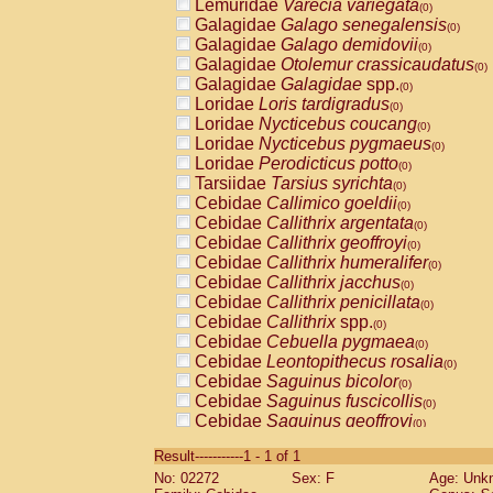
Lemuridae
Varecia variegata
(0)
Galagidae
Galago senegalensis
(0)
Galagidae
Galago demidovii
(0)
Galagidae
Otolemur crassicaudatus
(0)
Galagidae
Galagidae
spp.
(0)
Loridae
Loris tardigradus
(0)
Loridae
Nycticebus coucang
(0)
Loridae
Nycticebus pygmaeus
(0)
Loridae
Perodicticus potto
(0)
Tarsiidae
Tarsius syrichta
(0)
Cebidae
Callimico goeldii
(0)
Cebidae
Callithrix argentata
(0)
Cebidae
Callithrix geoffroyi
(0)
Cebidae
Callithrix humeralifer
(0)
Cebidae
Callithrix jacchus
(0)
Cebidae
Callithrix penicillata
(0)
Cebidae
Callithrix
spp.
(0)
Cebidae
Cebuella pygmaea
(0)
Cebidae
Leontopithecus rosalia
(0)
Cebidae
Saguinus bicolor
(0)
Cebidae
Saguinus fuscicollis
(0)
Cebidae
Saguinus geoffroyi
(0)
Cebidae
Saguinus imperator
(0)
Result-----------1 - 1 of 1
Cebidae
Saguinus labiatus
(0)
No: 02272
Sex: F
Age: Unk
Cebidae
Saguinus leucopus
(0)