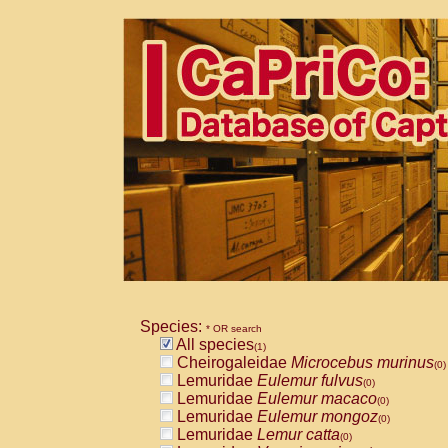
Species:
* OR search
All species
(1)
Cheirogaleidae
Microcebus murinus
(0)
Lemuridae
Eulemur fulvus
(0)
Lemuridae
Eulemur macaco
(0)
Lemuridae
Eulemur mongoz
(0)
Lemuridae
Lemur catta
(0)