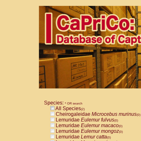
Species:
* OR search
All Species
(2)
Cheirogaleidae
Microcebus murinus
(0)
Lemuridae
Eulemur fulvus
(0)
Lemuridae
Eulemur macaco
(0)
Lemuridae
Eulemur mongoz
(0)
Lemuridae
Lemur catta
(0)