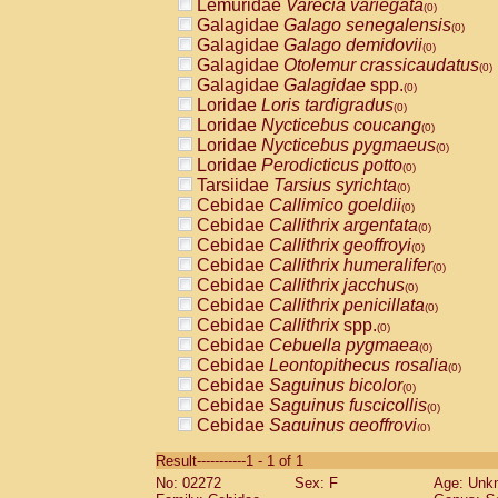
Lemuridae
Varecia variegata
(0)
Galagidae
Galago senegalensis
(0)
Galagidae
Galago demidovii
(0)
Galagidae
Otolemur crassicaudatus
(0)
Galagidae
Galagidae
spp.
(0)
Loridae
Loris tardigradus
(0)
Loridae
Nycticebus coucang
(0)
Loridae
Nycticebus pygmaeus
(0)
Loridae
Perodicticus potto
(0)
Tarsiidae
Tarsius syrichta
(0)
Cebidae
Callimico goeldii
(0)
Cebidae
Callithrix argentata
(0)
Cebidae
Callithrix geoffroyi
(0)
Cebidae
Callithrix humeralifer
(0)
Cebidae
Callithrix jacchus
(0)
Cebidae
Callithrix penicillata
(0)
Cebidae
Callithrix
spp.
(0)
Cebidae
Cebuella pygmaea
(0)
Cebidae
Leontopithecus rosalia
(0)
Cebidae
Saguinus bicolor
(0)
Cebidae
Saguinus fuscicollis
(0)
Cebidae
Saguinus geoffroyi
(0)
Cebidae
Saguinus imperator
(0)
Result-----------1 - 1 of 1
Cebidae
Saguinus labiatus
(0)
No: 02272
Sex: F
Age: Unk
Cebidae
Saguinus leucopus
(0)