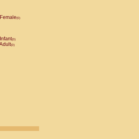
Female
(0)
Infant
(0)
Adult
(0)