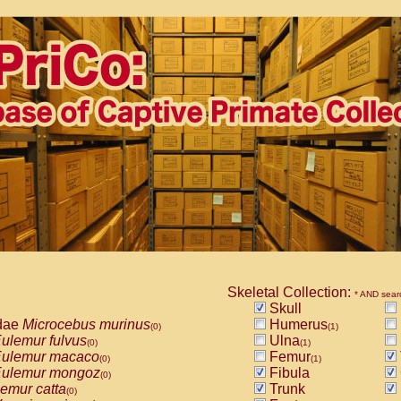
Skeletal Collection:
* AND sear
Skull
dae
Microcebus murinus
Humerus
(0)
(1)
ulemur fulvus
Ulna
(0)
(1)
ulemur macaco
Femur
(0)
(1)
ulemur mongoz
Fibula
(0)
emur catta
Trunk
(0)