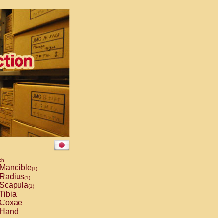
ch
Mandible
(1)
Radius
(1)
Scapula
(1)
Tibia
Coxae
Hand