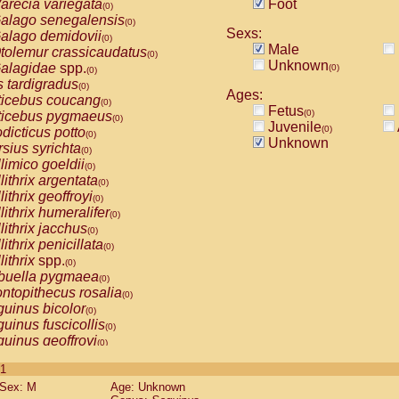
arecia variegata
Foot
(0)
alago senegalensis
(0)
Sexs:
alago demidovii
(0)
Male
tolemur crassicaudatus
(0)
Unknown
alagidae
spp.
(0)
(0)
s tardigradus
(0)
Ages:
ticebus coucang
(0)
Fetus
(0)
ticebus pygmaeus
(0)
Juvenile
(0)
dicticus potto
(0)
Unknown
rsius syrichta
(0)
limico goeldii
(0)
lithrix argentata
(0)
lithrix geoffroyi
(0)
lithrix humeralifer
(0)
lithrix jacchus
(0)
lithrix penicillata
(0)
lithrix
spp.
(0)
buella pygmaea
(0)
ntopithecus rosalia
(0)
uinus bicolor
(0)
uinus fuscicollis
(0)
uinus geoffroyi
(0)
uinus imperator
(0)
 1
uinus labiatus
(0)
Sex: M
Age: Unknown
guinus leucopus
(0)