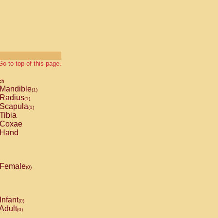
Go to top of this page.
ch
Mandible
(1)
Radius
(1)
Scapula
(1)
Tibia
Coxae
Hand
Female
(0)
Infant
(0)
Adult
(0)