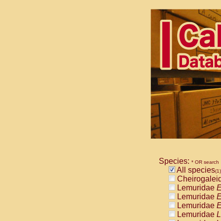
Species:
* OR search
All species
(1)
Cheirogalei
Lemuridae
E
Lemuridae
E
Lemuridae
E
Lemuridae
L