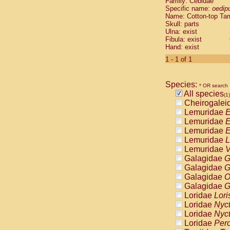
Family: Cebidae
Cebidae
Sa
Specific name:
oedip
Cebidae
Sa
Name: Cotton-top Ta
Cebidae
Sag
Skull: parts
Cebidae
Sa
Ulna: exist
Fibula: exist
Cebidae
Sag
Hand: exist
Cebidae
Sa
Cebidae
Aot
1 - 1 of 1
Cebidae
Ceb
Cebidae
Ceb
Species:
Cebidae
Ce
* OR search
All species
Cebidae
Ceb
(1)
Cheirogalei
Cebidae
Ce
Lemuridae
E
Cebidae
Sai
Lemuridae
E
Cebidae
Sai
Lemuridae
E
Atelidae
Alo
Lemuridae
L
Atelidae
Alo
Lemuridae
V
Atelidae
Alo
Galagidae
G
Atelidae
Alo
Galagidae
G
Atelidae
Ate
Galagidae
O
Atelidae
Ate
Galagidae
G
Atelidae
Ate
Loridae
Lori
Atelidae
Ate
Loridae
Nyc
Atelidae
Lag
Loridae
Nyc
Atelidae
Lag
Loridae
Pero
Pitheciidae