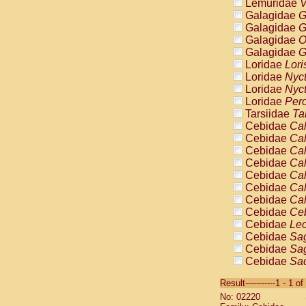
Lemuridae
V
Galagidae
G
Galagidae
G
Galagidae
O
Galagidae
G
Loridae
Lori
Loridae
Nyc
Loridae
Nyc
Loridae
Pero
Tarsiidae
Ta
Cebidae
Cal
Cebidae
Cal
Cebidae
Cal
Cebidae
Cal
Cebidae
Cal
Cebidae
Cal
Cebidae
Cal
Cebidae
Ce
Cebidae
Leo
Cebidae
Sag
Cebidae
Sag
Cebidae
Sag
Cebidae
Sag
Result-----------1 - 1 of
Cebidae
Sag
No: 02220
Cebidae
Sa