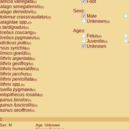
arecia variegata
Foot
(0)
alago senegalensis
(0)
Sexs:
alago demidovii
(0)
Male
tolemur crassicaudatus
(0)
Unknown
alagidae
spp.
(0)
(0)
s tardigradus
(0)
Ages:
ticebus coucang
(0)
Fetus
(0)
ticebus pygmaeus
(0)
Juvenile
(0)
dicticus potto
(0)
Unknown
rsius syrichta
(0)
limico goeldii
(0)
lithrix argentata
(0)
lithrix geoffroyi
(0)
lithrix humeralifer
(0)
lithrix jacchus
(0)
lithrix penicillata
(0)
lithrix
spp.
(0)
buella pygmaea
(0)
ntopithecus rosalia
(0)
uinus bicolor
(0)
uinus fuscicollis
(0)
uinus geoffroyi
(0)
uinus imperator
(0)
 1
uinus labiatus
(0)
Sex: M
Age: Unknown
guinus leucopus
(0)