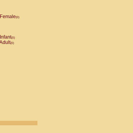
Female
(0)
Infant
(0)
Adult
(0)