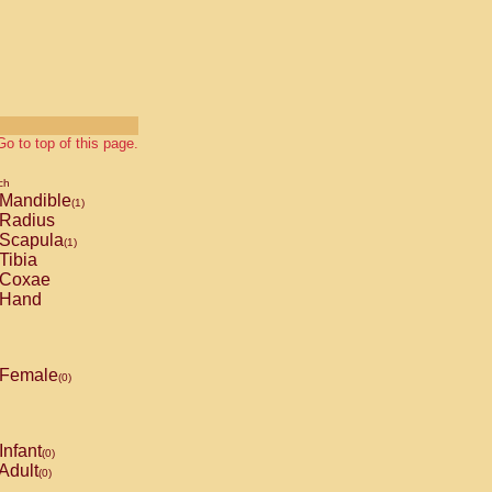
Go to top of this page.
ch
Mandible
(1)
Radius
Scapula
(1)
Tibia
Coxae
Hand
Female
(0)
Infant
(0)
Adult
(0)