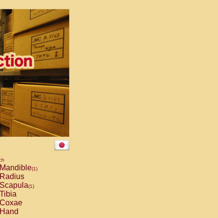
ch
Mandible
(1)
Radius
Scapula
(1)
Tibia
Coxae
Hand