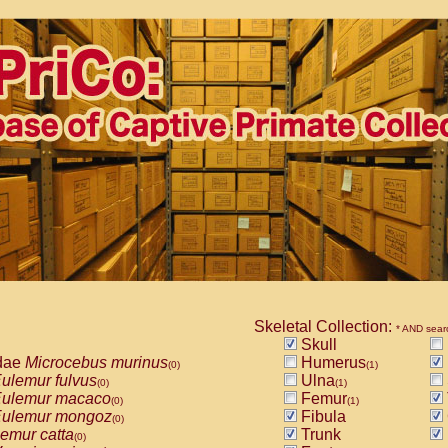
Skeletal Collection:
* AND sear
Skull
dae
Microcebus murinus
Humerus
(0)
(1)
ulemur fulvus
Ulna
(0)
(1)
ulemur macaco
Femur
(0)
(1)
ulemur mongoz
Fibula
(0)
emur catta
Trunk
(0)