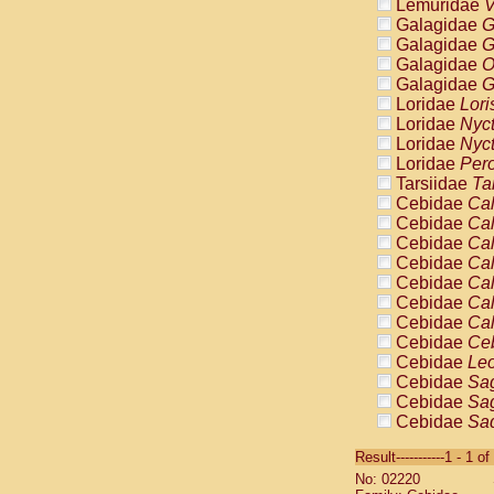
Lemuridae
V
Galagidae
G
Galagidae
G
Galagidae
O
Galagidae
G
Loridae
Lori
Loridae
Nyc
Loridae
Nyc
Loridae
Pero
Tarsiidae
Ta
Cebidae
Cal
Cebidae
Cal
Cebidae
Cal
Cebidae
Cal
Cebidae
Cal
Cebidae
Cal
Cebidae
Cal
Cebidae
Ce
Cebidae
Leo
Cebidae
Sag
Cebidae
Sag
Cebidae
Sag
Cebidae
Sag
Result-----------1 - 1 of
Cebidae
Sag
No: 02220
Cebidae
Sa