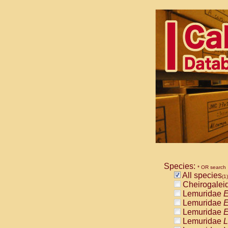
Species:
* OR search
All species
(1)
Cheirogalei
Lemuridae
E
Lemuridae
E
Lemuridae
E
Lemuridae
L