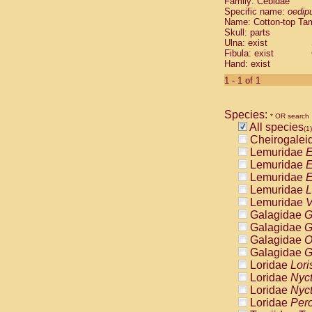
Family: Cebidae
Cebidae
Sa
Specific name:
oedip
Cebidae
Sa
Name: Cotton-top Ta
Cebidae
Sag
Skull: parts
Cebidae
Sa
Ulna: exist
Fibula: exist
Cebidae
Sag
Hand: exist
Cebidae
Sa
Cebidae
Aot
1 - 1 of 1
Cebidae
Ceb
Cebidae
Ceb
Species:
Cebidae
Ce
* OR search
All species
Cebidae
Ceb
(1)
Cheirogalei
Cebidae
Ce
Lemuridae
E
Cebidae
Sai
Lemuridae
E
Cebidae
Sai
Lemuridae
E
Atelidae
Alo
Lemuridae
L
Atelidae
Alo
Lemuridae
V
Atelidae
Alo
Galagidae
G
Atelidae
Alo
Galagidae
G
Atelidae
Ate
Galagidae
O
Atelidae
Ate
Galagidae
G
Atelidae
Ate
Loridae
Lori
Atelidae
Ate
Loridae
Nyc
Atelidae
Lag
Loridae
Nyc
Atelidae
Lag
Loridae
Pero
Pitheciidae