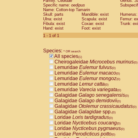
Family: Cebidae
Genus:
S
Cebidae
Saguinus midas
(0)
Specific name:
oedipus
Subspecif
Cebidae
Saguinus mystax
(0)
Name: Cotton-top Tamarin
Cebidae
Saguinus nigricollis
Skull: parts
Mandible: exist
(0)
Humerus: 
Cebidae
Saguinus oedipus
Ulna: exist
Scapula: exist
Femur: ex
(1)
Fibula: exist
Coxae: exist
Trunk: exi
Cebidae
Saguinus weddelli
(0)
Hand: exist
Foot: exist
Cebidae
Saguinus
spp.
(0)
Cebidae
Aotus trivirgatus
1 - 1 of 1
(0)
Cebidae
Cebus albifrons
(0)
Cebidae
Cebus apella
(0)
Species:
Cebidae
Cebus capucinus
* OR search
(0)
All species
Cebidae
Cebus nigrivittatus
(1)
(0)
Cheirogaleidae
Microcebus murinus
Cebidae
Cebus
spp.
(0)
(0)
Lemuridae
Eulemur fulvus
Cebidae
Saimiri boliviensis
(0)
(0)
Lemuridae
Eulemur macaco
Cebidae
Saimiri sciureus
(0)
(0)
Lemuridae
Eulemur mongoz
Atelidae
Alouatta caraya
(0)
(0)
Lemuridae
Lemur catta
Atelidae
Alouatta fusca
(0)
(0)
Lemuridae
Varecia variegata
Atelidae
Alouatta seniculus
(0)
(0)
Galagidae
Galago senegalensis
Atelidae
Alouatta
spp.
(0)
(0)
Galagidae
Galago demidovii
Atelidae
Ateles belzebuth
(0)
(0)
Galagidae
Otolemur crassicaudatus
Atelidae
Ateles geoffroyi
(0)
(0)
Galagidae
Galagidae
spp.
Atelidae
Ateles paniscus
(0)
(0)
Loridae
Loris tardigradus
Atelidae
Ateles
spp.
(0)
(0)
Loridae
Nycticebus coucang
Atelidae
Lagothrix lagothricha
(0)
(0)
Loridae
Nycticebus pygmaeus
Atelidae
Lagothrix lagothricha cana
(0)
(0)
Loridae
Perodicticus potto
Pitheciidae
Cacajao calvus rubicundu
(0)