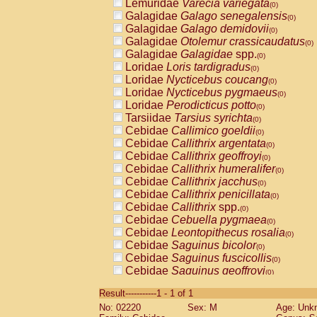
Lemuridae
Varecia variegata
(0)
Galagidae
Galago senegalensis
(0)
Galagidae
Galago demidovii
(0)
Galagidae
Otolemur crassicaudatus
(0)
Galagidae
Galagidae
spp.
(0)
Loridae
Loris tardigradus
(0)
Loridae
Nycticebus coucang
(0)
Loridae
Nycticebus pygmaeus
(0)
Loridae
Perodicticus potto
(0)
Tarsiidae
Tarsius syrichta
(0)
Cebidae
Callimico goeldii
(0)
Cebidae
Callithrix argentata
(0)
Cebidae
Callithrix geoffroyi
(0)
Cebidae
Callithrix humeralifer
(0)
Cebidae
Callithrix jacchus
(0)
Cebidae
Callithrix penicillata
(0)
Cebidae
Callithrix
spp.
(0)
Cebidae
Cebuella pygmaea
(0)
Cebidae
Leontopithecus rosalia
(0)
Cebidae
Saguinus bicolor
(0)
Cebidae
Saguinus fuscicollis
(0)
Cebidae
Saguinus geoffroyi
(0)
Cebidae
Saguinus imperator
(0)
Result-----------1 - 1 of 1
Cebidae
Saguinus labiatus
(0)
No: 02220
Sex: M
Age: Unk
Cebidae
Saguinus leucopus
(0)