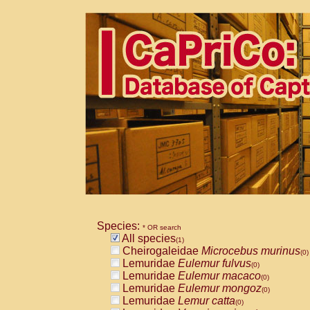
Species:
* OR search
All species
(1)
Cheirogaleidae
Microcebus murinus
(0)
Lemuridae
Eulemur fulvus
(0)
Lemuridae
Eulemur macaco
(0)
Lemuridae
Eulemur mongoz
(0)
Lemuridae
Lemur catta
(0)