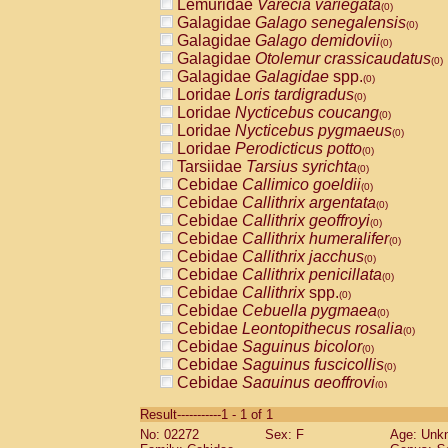
Lemuridae
Varecia variegata
(0)
Galagidae
Galago senegalensis
(0)
Galagidae
Galago demidovii
(0)
Galagidae
Otolemur crassicaudatus
(0)
Galagidae
Galagidae
spp.
(0)
Loridae
Loris tardigradus
(0)
Loridae
Nycticebus coucang
(0)
Loridae
Nycticebus pygmaeus
(0)
Loridae
Perodicticus potto
(0)
Tarsiidae
Tarsius syrichta
(0)
Cebidae
Callimico goeldii
(0)
Cebidae
Callithrix argentata
(0)
Cebidae
Callithrix geoffroyi
(0)
Cebidae
Callithrix humeralifer
(0)
Cebidae
Callithrix jacchus
(0)
Cebidae
Callithrix penicillata
(0)
Cebidae
Callithrix
spp.
(0)
Cebidae
Cebuella pygmaea
(0)
Cebidae
Leontopithecus rosalia
(0)
Cebidae
Saguinus bicolor
(0)
Cebidae
Saguinus fuscicollis
(0)
Cebidae
Saguinus geoffroyi
(0)
Cebidae
Saguinus imperator
(0)
Result-----------1 - 1 of 1
Cebidae
Saguinus labiatus
(0)
No: 02272
Sex: F
Age: Unk
Cebidae
Saguinus leucopus
(0)