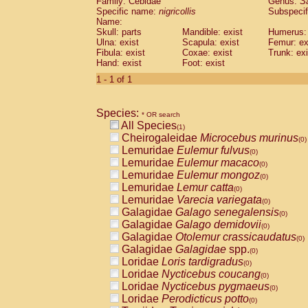
Family: Cebidae
Genus:
S
Cebidae
Saguinus midas
(0)
Specific name:
nigricollis
Subspecif
Cebidae
Saguinus mystax
(0)
Name:
Cebidae
Saguinus nigricollis
Skull: parts
Mandible: exist
(1)
Humerus: 
Cebidae
Saguinus oedipus
Ulna: exist
Scapula: exist
Femur: ex
(0)
Fibula: exist
Coxae: exist
Trunk: exi
Cebidae
Saguinus weddelli
(0)
Hand: exist
Foot: exist
Cebidae
Saguinus
spp.
(0)
Cebidae
Aotus trivirgatus
1 - 1 of 1
(0)
Cebidae
Cebus albifrons
(0)
Cebidae
Cebus apella
(0)
Species:
Cebidae
Cebus capucinus
* OR search
(0)
All Species
Cebidae
Cebus nigrivittatus
(1)
(0)
Cheirogaleidae
Microcebus murinus
Cebidae
Cebus
spp.
(0)
(0)
Lemuridae
Eulemur fulvus
Cebidae
Saimiri boliviensis
(0)
(0)
Lemuridae
Eulemur macaco
Cebidae
Saimiri sciureus
(0)
(0)
Lemuridae
Eulemur mongoz
Atelidae
Alouatta caraya
(0)
(0)
Lemuridae
Lemur catta
Atelidae
Alouatta fusca
(0)
(0)
Lemuridae
Varecia variegata
Atelidae
Alouatta seniculus
(0)
(0)
Galagidae
Galago senegalensis
Atelidae
Alouatta
spp.
(0)
(0)
Galagidae
Galago demidovii
Atelidae
Ateles belzebuth
(0)
(0)
Galagidae
Otolemur crassicaudatus
Atelidae
Ateles geoffroyi
(0)
(0)
Galagidae
Galagidae
spp.
Atelidae
Ateles paniscus
(0)
(0)
Loridae
Loris tardigradus
Atelidae
Ateles
spp.
(0)
(0)
Loridae
Nycticebus coucang
Atelidae
Lagothrix lagothricha
(0)
(0)
Loridae
Nycticebus pygmaeus
Atelidae
Lagothrix lagothricha cana
(0)
(0)
Loridae
Perodicticus potto
Pitheciidae
Cacajao calvus rubicundu
(0)