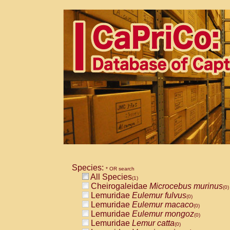
Species:
* OR search
All Species
(1)
Cheirogaleidae
Microcebus murinus
(0)
Lemuridae
Eulemur fulvus
(0)
Lemuridae
Eulemur macaco
(0)
Lemuridae
Eulemur mongoz
(0)
Lemuridae
Lemur catta
(0)