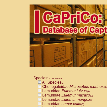
Species:
* OR search
All Species
(2)
Cheirogaleidae
Microcebus murinus
(0)
Lemuridae
Eulemur fulvus
(0)
Lemuridae
Eulemur macaco
(0)
Lemuridae
Eulemur mongoz
(0)
Lemuridae
Lemur catta
(0)