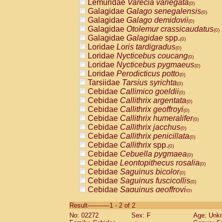
Lemuridae
Varecia variegata
(0)
Galagidae
Galago senegalensis
(0)
Galagidae
Galago demidovii
(0)
Galagidae
Otolemur crassicaudatus
(0)
Galagidae
Galagidae
spp.
(0)
Loridae
Loris tardigradus
(0)
Loridae
Nycticebus coucang
(0)
Loridae
Nycticebus pygmaeus
(0)
Loridae
Perodicticus potto
(0)
Tarsiidae
Tarsius syrichta
(0)
Cebidae
Callimico goeldii
(0)
Cebidae
Callithrix argentata
(0)
Cebidae
Callithrix geoffroyi
(0)
Cebidae
Callithrix humeralifer
(0)
Cebidae
Callithrix jacchus
(0)
Cebidae
Callithrix penicillata
(0)
Cebidae
Callithrix
spp.
(0)
Cebidae
Cebuella pygmaea
(0)
Cebidae
Leontopithecus rosalia
(0)
Cebidae
Saguinus bicolor
(0)
Cebidae
Saguinus fuscicollis
(0)
Cebidae
Saguinus geoffroyi
(0)
Cebidae
Saguinus imperator
(0)
Result-----------1 - 2 of 2
Cebidae
Saguinus labiatus
(0)
No: 02272
Sex: F
Age: Unk
Cebidae
Saguinus leucopus
(0)