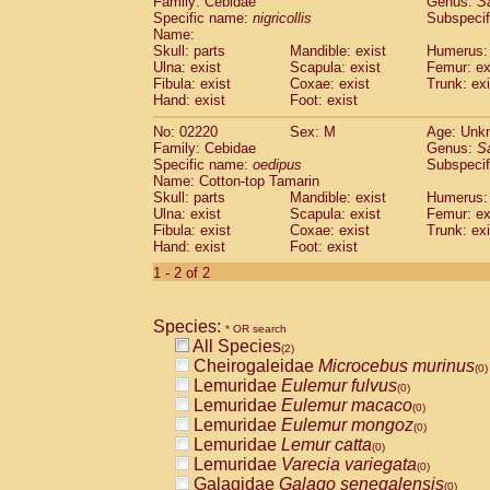
Family: Cebidae
Genus:
S
Cebidae
Saguinus midas
(0)
Specific name:
nigricollis
Subspecif
Cebidae
Saguinus mystax
(0)
Name:
Cebidae
Saguinus nigricollis
Skull: parts
Mandible: exist
(1)
Humerus: 
Cebidae
Saguinus oedipus
Ulna: exist
Scapula: exist
Femur: ex
(1)
Fibula: exist
Coxae: exist
Trunk: exi
Cebidae
Saguinus weddelli
(0)
Hand: exist
Foot: exist
Cebidae
Saguinus
spp.
(0)
Cebidae
Aotus trivirgatus
(0)
No: 02220
Sex: M
Age: Unk
Cebidae
Cebus albifrons
Family: Cebidae
Genus:
S
(0)
Cebidae
Cebus apella
Specific name:
oedipus
Subspecif
(0)
Name: Cotton-top Tamarin
Cebidae
Cebus capucinus
(0)
Skull: parts
Mandible: exist
Humerus: 
Cebidae
Cebus nigrivittatus
(0)
Ulna: exist
Scapula: exist
Femur: ex
Cebidae
Cebus
spp.
(0)
Fibula: exist
Coxae: exist
Trunk: exi
Cebidae
Saimiri boliviensis
Hand: exist
Foot: exist
(0)
Cebidae
Saimiri sciureus
(0)
1 - 2 of 2
Atelidae
Alouatta caraya
(0)
Atelidae
Alouatta fusca
(0)
Atelidae
Alouatta seniculus
Species:
(0)
* OR search
Atelidae
Alouatta
spp.
All Species
(0)
(2)
Atelidae
Ateles belzebuth
Cheirogaleidae
Microcebus murinus
(0)
(0)
Atelidae
Ateles geoffroyi
Lemuridae
Eulemur fulvus
(0)
(0)
Atelidae
Ateles paniscus
Lemuridae
Eulemur macaco
(0)
(0)
Atelidae
Ateles
spp.
Lemuridae
Eulemur mongoz
(0)
(0)
Atelidae
Lagothrix lagothricha
Lemuridae
Lemur catta
(0)
(0)
Atelidae
Lagothrix lagothricha cana
Lemuridae
Varecia variegata
(0)
(0)
Pitheciidae
Cacajao calvus rubicundu
Galagidae
Galago senegalensis
(0)