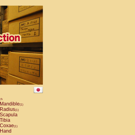
ch
Mandible
(1)
Radius
(1)
Scapula
Tibia
Coxae
(1)
Hand