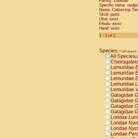
Family: Cebidae
Cebidae
Sa
Specific name:
oedip
Cebidae
Sa
Name: Cotton-top Ta
Cebidae
Sag
Skull: parts
Cebidae
Sa
Ulna: exist
Fibula: exist
Cebidae
Sag
Hand: exist
Cebidae
Sa
Cebidae
Aot
1 - 1 of 1
Cebidae
Ceb
Cebidae
Ceb
Species:
Cebidae
Ce
* OR search
All Species
Cebidae
Ceb
(2
Cheirogalei
Cebidae
Ce
Lemuridae
E
Cebidae
Sai
Lemuridae
E
Cebidae
Sai
Lemuridae
E
Atelidae
Alo
Lemuridae
L
Atelidae
Alo
Lemuridae
V
Atelidae
Alo
Galagidae
G
Atelidae
Alo
Galagidae
G
Atelidae
Ate
Galagidae
O
Atelidae
Ate
Galagidae
G
Atelidae
Ate
Loridae
Lori
Atelidae
Ate
Loridae
Nyc
Atelidae
Lag
Loridae
Nyc
Atelidae
Lag
Loridae
Pero
Pitheciidae