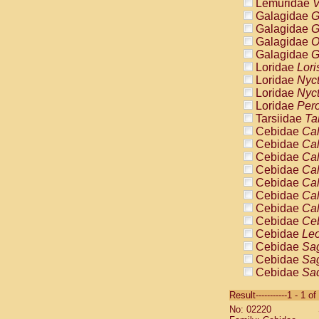
Lemuridae
V
Galagidae
G
Galagidae
G
Galagidae
O
Galagidae
G
Loridae
Lori
Loridae
Nyc
Loridae
Nyc
Loridae
Pero
Tarsiidae
Ta
Cebidae
Cal
Cebidae
Cal
Cebidae
Cal
Cebidae
Cal
Cebidae
Cal
Cebidae
Cal
Cebidae
Cal
Cebidae
Ce
Cebidae
Leo
Cebidae
Sag
Cebidae
Sag
Cebidae
Sag
Cebidae
Sag
Result-----------1 - 1 of
Cebidae
Sag
No: 02220
Cebidae
Sa