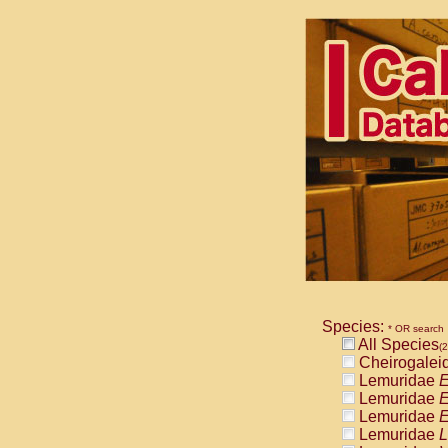
Species:
* OR search
All Species
(2
Cheirogalei
Lemuridae
E
Lemuridae
E
Lemuridae
E
Lemuridae
L