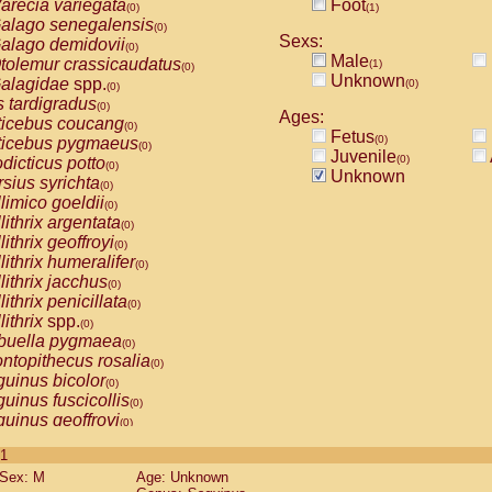
arecia variegata
Foot
(0)
(1)
alago senegalensis
(0)
Sexs:
alago demidovii
(0)
Male
tolemur crassicaudatus
(1)
(0)
Unknown
alagidae
spp.
(0)
(0)
s tardigradus
(0)
Ages:
ticebus coucang
(0)
Fetus
(0)
ticebus pygmaeus
(0)
Juvenile
(0)
dicticus potto
(0)
Unknown
rsius syrichta
(0)
limico goeldii
(0)
lithrix argentata
(0)
lithrix geoffroyi
(0)
lithrix humeralifer
(0)
lithrix jacchus
(0)
lithrix penicillata
(0)
lithrix
spp.
(0)
buella pygmaea
(0)
ntopithecus rosalia
(0)
uinus bicolor
(0)
uinus fuscicollis
(0)
uinus geoffroyi
(0)
uinus imperator
(0)
 1
uinus labiatus
(0)
Sex: M
Age: Unknown
guinus leucopus
(0)