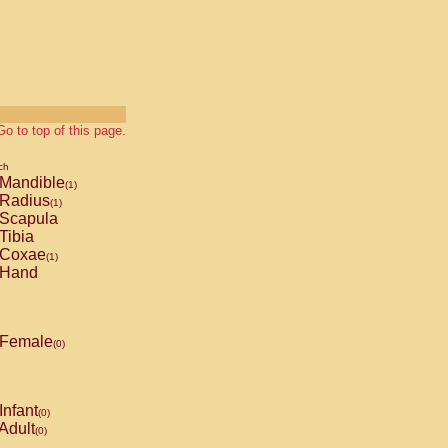
Go to top of this page.
ch
Mandible
(1)
Radius
(1)
Scapula
Tibia
Coxae
(1)
Hand
Female
(0)
Infant
(0)
Adult
(0)