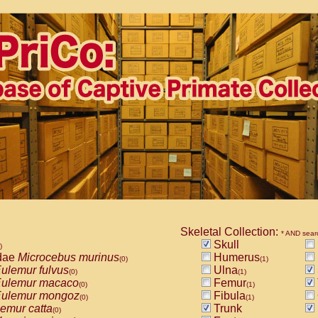
Skeletal Collection:
* AND sear
Skull
)
dae
Microcebus murinus
Humerus
(0)
(1)
ulemur fulvus
Ulna
(0)
(1)
ulemur macaco
Femur
(0)
(1)
ulemur mongoz
Fibula
(0)
(1)
emur catta
Trunk
(0)