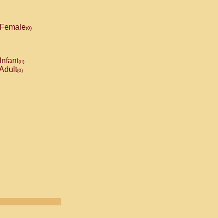
Female
(0)
Infant
(0)
Adult
(0)