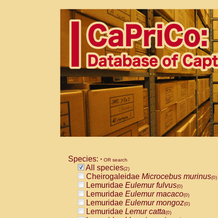
Species:
* OR search
All species
(2)
Cheirogaleidae
Microcebus murinus
(0)
Lemuridae
Eulemur fulvus
(0)
Lemuridae
Eulemur macaco
(0)
Lemuridae
Eulemur mongoz
(0)
Lemuridae
Lemur catta
(0)