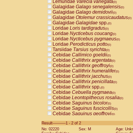
Lemuridae
Varecia variegata
(0)
Galagidae
Galago senegalensis
(0)
Galagidae
Galago demidovii
(0)
Galagidae
Otolemur crassicaudatus
(0)
Galagidae
Galagidae
spp.
(0)
Loridae
Loris tardigradus
(0)
Loridae
Nycticebus coucang
(0)
Loridae
Nycticebus pygmaeus
(0)
Loridae
Perodicticus potto
(0)
Tarsiidae
Tarsius syrichta
(0)
Cebidae
Callimico goeldii
(0)
Cebidae
Callithrix argentata
(0)
Cebidae
Callithrix geoffroyi
(0)
Cebidae
Callithrix humeralifer
(0)
Cebidae
Callithrix jacchus
(0)
Cebidae
Callithrix penicillata
(0)
Cebidae
Callithrix
spp.
(0)
Cebidae
Cebuella pygmaea
(0)
Cebidae
Leontopithecus rosalia
(0)
Cebidae
Saguinus bicolor
(0)
Cebidae
Saguinus fuscicollis
(0)
Cebidae
Saguinus geoffroyi
(0)
Cebidae
Saguinus imperator
(0)
Result-----------1 - 2 of 2
Cebidae
Saguinus labiatus
(0)
No: 02220
Sex: M
Age: Unk
Cebidae
Saguinus leucopus
(0)