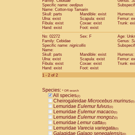
Family: Cebidae
Genus:
S
Cebidae
Saguinus midas
(0)
Specific name:
oedipus
Subspecif
Cebidae
Saguinus mystax
(0)
Name: Cotton-top Tamarin
Cebidae
Saguinus nigricollis
Skull: parts
Mandible: exist
(1)
Humerus: 
Cebidae
Saguinus oedipus
Ulna: exist
Scapula: exist
Femur: ex
(1)
Fibula: exist
Coxae: exist
Trunk: exi
Cebidae
Saguinus weddelli
(0)
Hand: exist
Foot: exist
Cebidae
Saguinus
spp.
(0)
Cebidae
Aotus trivirgatus
(0)
No: 02272
Sex: F
Age: Unk
Cebidae
Cebus albifrons
Family: Cebidae
Genus:
S
(0)
Cebidae
Cebus apella
Specific name:
nigricollis
Subspecif
(0)
Name:
Cebidae
Cebus capucinus
(0)
Skull: parts
Mandible: exist
Humerus: 
Cebidae
Cebus nigrivittatus
(0)
Ulna: exist
Scapula: exist
Femur: ex
Cebidae
Cebus
spp.
(0)
Fibula: exist
Coxae: exist
Trunk: exi
Cebidae
Saimiri boliviensis
Hand: exist
Foot: exist
(0)
Cebidae
Saimiri sciureus
(0)
1 - 2 of 2
Atelidae
Alouatta caraya
(0)
Atelidae
Alouatta fusca
(0)
Atelidae
Alouatta seniculus
Species:
(0)
* OR search
Atelidae
Alouatta
spp.
All species
(0)
(2)
Atelidae
Ateles belzebuth
Cheirogaleidae
Microcebus murinus
(0)
(0)
Atelidae
Ateles geoffroyi
Lemuridae
Eulemur fulvus
(0)
(0)
Atelidae
Ateles paniscus
Lemuridae
Eulemur macaco
(0)
(0)
Atelidae
Ateles
spp.
Lemuridae
Eulemur mongoz
(0)
(0)
Atelidae
Lagothrix lagothricha
Lemuridae
Lemur catta
(0)
(0)
Atelidae
Lagothrix lagothricha cana
Lemuridae
Varecia variegata
(0)
(0)
Pitheciidae
Cacajao calvus rubicundu
Galagidae
Galago senegalensis
(0)