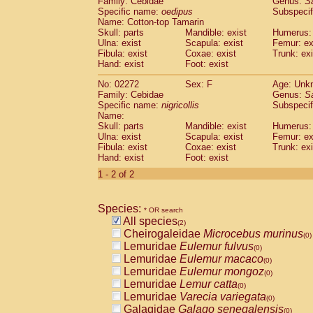
Family: Cebidae
Genus:
S
Cebidae
Saguinus midas
(0)
Specific name:
oedipus
Subspecif
Cebidae
Saguinus mystax
(0)
Name: Cotton-top Tamarin
Cebidae
Saguinus nigricollis
Skull: parts
Mandible: exist
(1)
Humerus: 
Cebidae
Saguinus oedipus
Ulna: exist
Scapula: exist
Femur: ex
(1)
Fibula: exist
Coxae: exist
Trunk: exi
Cebidae
Saguinus weddelli
(0)
Hand: exist
Foot: exist
Cebidae
Saguinus
spp.
(0)
Cebidae
Aotus trivirgatus
(0)
No: 02272
Sex: F
Age: Unk
Cebidae
Cebus albifrons
Family: Cebidae
Genus:
S
(0)
Cebidae
Cebus apella
Specific name:
nigricollis
Subspecif
(0)
Name:
Cebidae
Cebus capucinus
(0)
Skull: parts
Mandible: exist
Humerus: 
Cebidae
Cebus nigrivittatus
(0)
Ulna: exist
Scapula: exist
Femur: ex
Cebidae
Cebus
spp.
(0)
Fibula: exist
Coxae: exist
Trunk: exi
Cebidae
Saimiri boliviensis
Hand: exist
Foot: exist
(0)
Cebidae
Saimiri sciureus
(0)
1 - 2 of 2
Atelidae
Alouatta caraya
(0)
Atelidae
Alouatta fusca
(0)
Atelidae
Alouatta seniculus
Species:
(0)
* OR search
Atelidae
Alouatta
spp.
All species
(0)
(2)
Atelidae
Ateles belzebuth
Cheirogaleidae
Microcebus murinus
(0)
(0)
Atelidae
Ateles geoffroyi
Lemuridae
Eulemur fulvus
(0)
(0)
Atelidae
Ateles paniscus
Lemuridae
Eulemur macaco
(0)
(0)
Atelidae
Ateles
spp.
Lemuridae
Eulemur mongoz
(0)
(0)
Atelidae
Lagothrix lagothricha
Lemuridae
Lemur catta
(0)
(0)
Atelidae
Lagothrix lagothricha cana
Lemuridae
Varecia variegata
(0)
(0)
Pitheciidae
Cacajao calvus rubicundu
Galagidae
Galago senegalensis
(0)