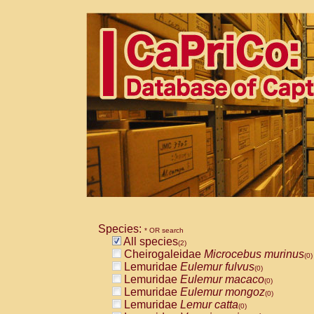
Species:
* OR search
All species
(2)
Cheirogaleidae
Microcebus murinus
(0)
Lemuridae
Eulemur fulvus
(0)
Lemuridae
Eulemur macaco
(0)
Lemuridae
Eulemur mongoz
(0)
Lemuridae
Lemur catta
(0)