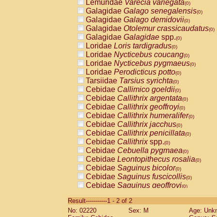
Lemuridae
Varecia variegata
(0)
Galagidae
Galago senegalensis
(0)
Galagidae
Galago demidovii
(0)
Galagidae
Otolemur crassicaudatus
(0)
Galagidae
Galagidae
spp.
(0)
Loridae
Loris tardigradus
(0)
Loridae
Nycticebus coucang
(0)
Loridae
Nycticebus pygmaeus
(0)
Loridae
Perodicticus potto
(0)
Tarsiidae
Tarsius syrichta
(0)
Cebidae
Callimico goeldii
(0)
Cebidae
Callithrix argentata
(0)
Cebidae
Callithrix geoffroyi
(0)
Cebidae
Callithrix humeralifer
(0)
Cebidae
Callithrix jacchus
(0)
Cebidae
Callithrix penicillata
(0)
Cebidae
Callithrix
spp.
(0)
Cebidae
Cebuella pygmaea
(0)
Cebidae
Leontopithecus rosalia
(0)
Cebidae
Saguinus bicolor
(0)
Cebidae
Saguinus fuscicollis
(0)
Cebidae
Saguinus geoffroyi
(0)
Cebidae
Saguinus imperator
(0)
Result-----------1 - 2 of 2
Cebidae
Saguinus labiatus
(0)
No: 02220
Sex: M
Age: Unk
Cebidae
Saguinus leucopus
(0)