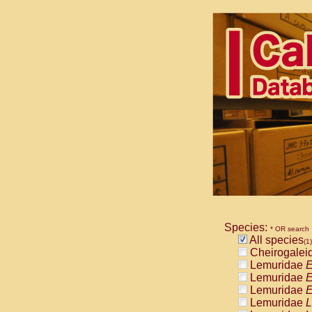
Species:
* OR search
All species
(1)
Cheirogalei
Lemuridae
E
Lemuridae
E
Lemuridae
E
Lemuridae
L