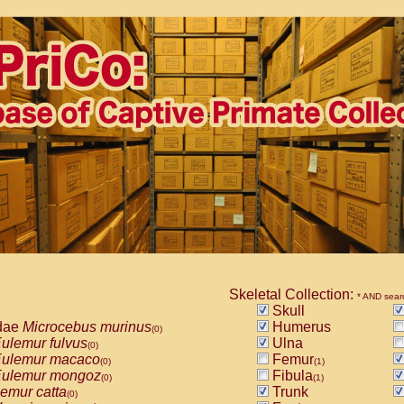
Skeletal Collection:
* AND sear
Skull
dae
Microcebus murinus
Humerus
(0)
ulemur fulvus
Ulna
(0)
ulemur macaco
Femur
(0)
(1)
ulemur mongoz
Fibula
(0)
(1)
emur catta
Trunk
(0)