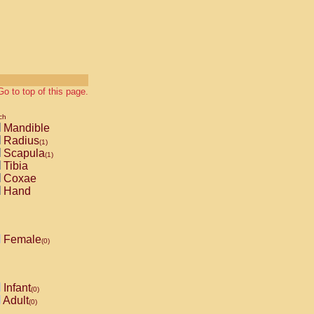
Go to top of this page.
ch
Mandible
Radius
(1)
Scapula
(1)
Tibia
Coxae
Hand
Female
(0)
Infant
(0)
Adult
(0)