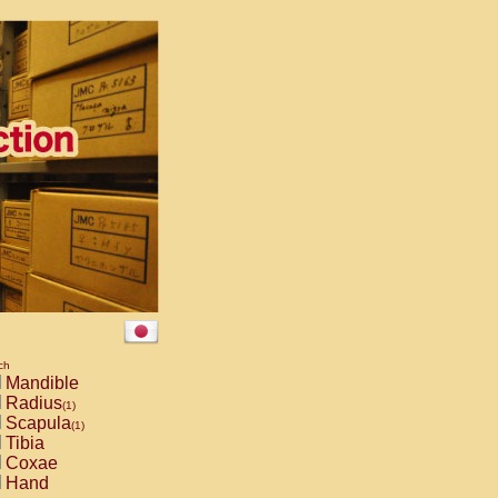
ch
Mandible
Radius
(1)
Scapula
(1)
Tibia
Coxae
Hand