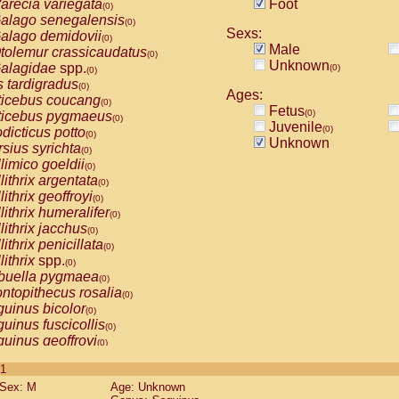
arecia variegata
Foot
(0)
alago senegalensis
(0)
Sexs:
alago demidovii
(0)
Male
tolemur crassicaudatus
(0)
Unknown
alagidae
spp.
(0)
(0)
s tardigradus
(0)
Ages:
ticebus coucang
(0)
Fetus
(0)
ticebus pygmaeus
(0)
Juvenile
(0)
dicticus potto
(0)
Unknown
rsius syrichta
(0)
limico goeldii
(0)
lithrix argentata
(0)
lithrix geoffroyi
(0)
lithrix humeralifer
(0)
lithrix jacchus
(0)
lithrix penicillata
(0)
lithrix
spp.
(0)
buella pygmaea
(0)
ntopithecus rosalia
(0)
uinus bicolor
(0)
uinus fuscicollis
(0)
uinus geoffroyi
(0)
uinus imperator
(0)
 1
uinus labiatus
(0)
Sex: M
Age: Unknown
guinus leucopus
(0)