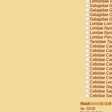
Lemuridae
V
Galagidae
G
Galagidae
G
Galagidae
O
Galagidae
G
Loridae
Lori
Loridae
Nyc
Loridae
Nyc
Loridae
Pero
Tarsiidae
Ta
Cebidae
Cal
Cebidae
Cal
Cebidae
Cal
Cebidae
Cal
Cebidae
Cal
Cebidae
Cal
Cebidae
Cal
Cebidae
Ce
Cebidae
Leo
Cebidae
Sag
Cebidae
Sag
Cebidae
Sag
Cebidae
Sag
Result-----------1 - 1 of
Cebidae
Sag
No: 02220
Cebidae
Sa