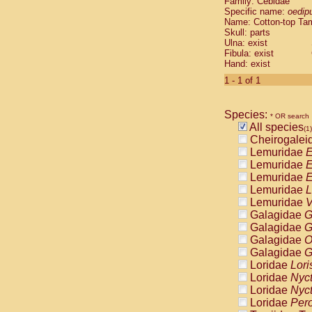
Family: Cebidae
Cebidae
Sa
Specific name:
oedip
Cebidae
Sa
Name: Cotton-top Ta
Cebidae
Sag
Skull: parts
Cebidae
Sa
Ulna: exist
Fibula: exist
Cebidae
Sag
Hand: exist
Cebidae
Sa
Cebidae
Aot
1 - 1 of 1
Cebidae
Ceb
Cebidae
Ceb
Species:
Cebidae
Ce
* OR search
All species
Cebidae
Ceb
(1)
Cheirogalei
Cebidae
Ce
Lemuridae
E
Cebidae
Sai
Lemuridae
E
Cebidae
Sai
Lemuridae
E
Atelidae
Alo
Lemuridae
L
Atelidae
Alo
Lemuridae
V
Atelidae
Alo
Galagidae
G
Atelidae
Alo
Galagidae
G
Atelidae
Ate
Galagidae
O
Atelidae
Ate
Galagidae
G
Atelidae
Ate
Loridae
Lori
Atelidae
Ate
Loridae
Nyc
Atelidae
Lag
Loridae
Nyc
Atelidae
Lag
Loridae
Pero
Pitheciidae