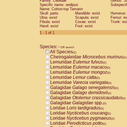
Family: Cebidae
Genus:
S
Cebidae
Saguinus midas
(0)
Specific name:
oedipus
Subspecif
Cebidae
Saguinus mystax
(0)
Name: Cotton-top Tamarin
Cebidae
Saguinus nigricollis
Skull: parts
Mandible: exist
(1)
Humerus: 
Cebidae
Saguinus oedipus
Ulna: exist
Scapula: exist
Femur: ex
(1)
Fibula: exist
Coxae: exist
Trunk: exi
Cebidae
Saguinus weddelli
(0)
Hand: exist
Foot: exist
Cebidae
Saguinus
spp.
(0)
Cebidae
Aotus trivirgatus
1 - 1 of 1
(0)
Cebidae
Cebus albifrons
(0)
Cebidae
Cebus apella
(0)
Species:
Cebidae
Cebus capucinus
* OR search
(0)
All Species
Cebidae
Cebus nigrivittatus
(2)
(0)
Cheirogaleidae
Microcebus murinus
Cebidae
Cebus
spp.
(0)
(0)
Lemuridae
Eulemur fulvus
Cebidae
Saimiri boliviensis
(0)
(0)
Lemuridae
Eulemur macaco
Cebidae
Saimiri sciureus
(0)
(0)
Lemuridae
Eulemur mongoz
Atelidae
Alouatta caraya
(0)
(0)
Lemuridae
Lemur catta
Atelidae
Alouatta fusca
(0)
(0)
Lemuridae
Varecia variegata
Atelidae
Alouatta seniculus
(0)
(0)
Galagidae
Galago senegalensis
Atelidae
Alouatta
spp.
(0)
(0)
Galagidae
Galago demidovii
Atelidae
Ateles belzebuth
(0)
(0)
Galagidae
Otolemur crassicaudatus
Atelidae
Ateles geoffroyi
(0)
(0)
Galagidae
Galagidae
spp.
Atelidae
Ateles paniscus
(0)
(0)
Loridae
Loris tardigradus
Atelidae
Ateles
spp.
(0)
(0)
Loridae
Nycticebus coucang
Atelidae
Lagothrix lagothricha
(0)
(0)
Loridae
Nycticebus pygmaeus
Atelidae
Lagothrix lagothricha cana
(0)
(0)
Loridae
Perodicticus potto
Pitheciidae
Cacajao calvus rubicundu
(0)