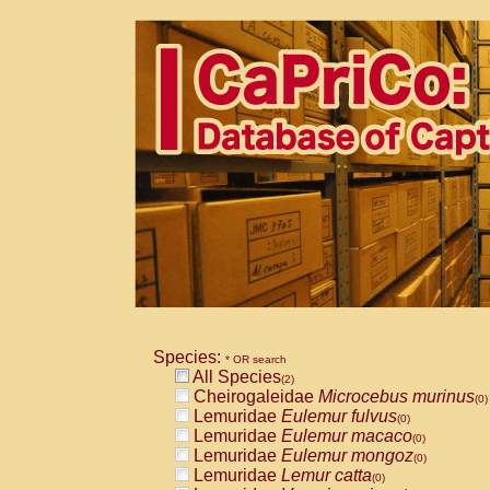
Species:
* OR search
All Species
(2)
Cheirogaleidae
Microcebus murinus
(0)
Lemuridae
Eulemur fulvus
(0)
Lemuridae
Eulemur macaco
(0)
Lemuridae
Eulemur mongoz
(0)
Lemuridae
Lemur catta
(0)