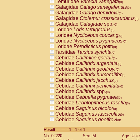
Lemuridae
Varecia variegata
(0)
Galagidae
Galago senegalensis
(0)
Galagidae
Galago demidovii
(0)
Galagidae
Otolemur crassicaudatus
(0)
Galagidae
Galagidae
spp.
(0)
Loridae
Loris tardigradus
(0)
Loridae
Nycticebus coucang
(0)
Loridae
Nycticebus pygmaeus
(0)
Loridae
Perodicticus potto
(0)
Tarsiidae
Tarsius syrichta
(0)
Cebidae
Callimico goeldii
(0)
Cebidae
Callithrix argentata
(0)
Cebidae
Callithrix geoffroyi
(0)
Cebidae
Callithrix humeralifer
(0)
Cebidae
Callithrix jacchus
(0)
Cebidae
Callithrix penicillata
(0)
Cebidae
Callithrix
spp.
(0)
Cebidae
Cebuella pygmaea
(0)
Cebidae
Leontopithecus rosalia
(0)
Cebidae
Saguinus bicolor
(0)
Cebidae
Saguinus fuscicollis
(0)
Cebidae
Saguinus geoffroyi
(0)
Cebidae
Saguinus imperator
(0)
Result-----------1 - 1 of 1
Cebidae
Saguinus labiatus
(0)
No: 02220
Sex: M
Age: Unk
Cebidae
Saguinus leucopus
(0)