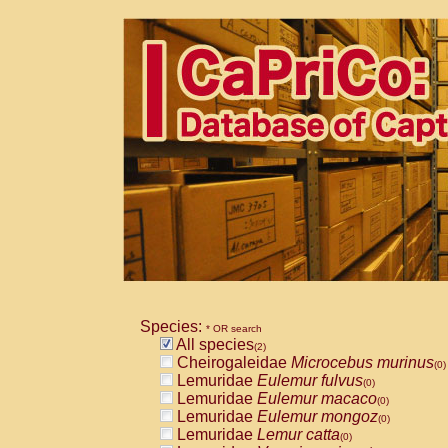
Species:
* OR search
All species
(2)
Cheirogaleidae
Microcebus murinus
(0)
Lemuridae
Eulemur fulvus
(0)
Lemuridae
Eulemur macaco
(0)
Lemuridae
Eulemur mongoz
(0)
Lemuridae
Lemur catta
(0)