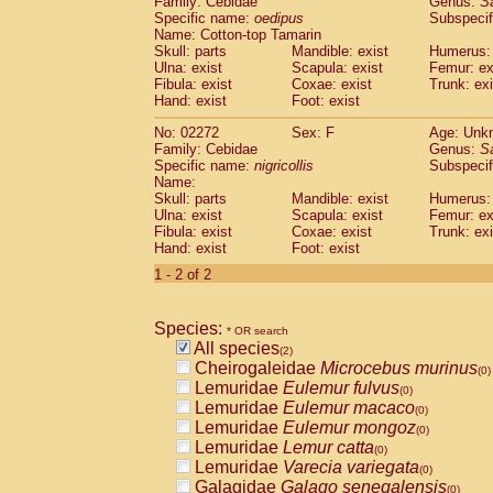
Family: Cebidae
Genus:
S
Cebidae
Saguinus midas
(0)
Specific name:
oedipus
Subspecif
Cebidae
Saguinus mystax
(0)
Name: Cotton-top Tamarin
Cebidae
Saguinus nigricollis
Skull: parts
Mandible: exist
(1)
Humerus: 
Cebidae
Saguinus oedipus
Ulna: exist
Scapula: exist
Femur: ex
(1)
Fibula: exist
Coxae: exist
Trunk: exi
Cebidae
Saguinus weddelli
(0)
Hand: exist
Foot: exist
Cebidae
Saguinus
spp.
(0)
Cebidae
Aotus trivirgatus
(0)
No: 02272
Sex: F
Age: Unk
Cebidae
Cebus albifrons
Family: Cebidae
Genus:
S
(0)
Cebidae
Cebus apella
Specific name:
nigricollis
Subspecif
(0)
Name:
Cebidae
Cebus capucinus
(0)
Skull: parts
Mandible: exist
Humerus: 
Cebidae
Cebus nigrivittatus
(0)
Ulna: exist
Scapula: exist
Femur: ex
Cebidae
Cebus
spp.
(0)
Fibula: exist
Coxae: exist
Trunk: exi
Cebidae
Saimiri boliviensis
Hand: exist
Foot: exist
(0)
Cebidae
Saimiri sciureus
(0)
1 - 2 of 2
Atelidae
Alouatta caraya
(0)
Atelidae
Alouatta fusca
(0)
Atelidae
Alouatta seniculus
Species:
(0)
* OR search
Atelidae
Alouatta
spp.
All species
(0)
(2)
Atelidae
Ateles belzebuth
Cheirogaleidae
Microcebus murinus
(0)
(0)
Atelidae
Ateles geoffroyi
Lemuridae
Eulemur fulvus
(0)
(0)
Atelidae
Ateles paniscus
Lemuridae
Eulemur macaco
(0)
(0)
Atelidae
Ateles
spp.
Lemuridae
Eulemur mongoz
(0)
(0)
Atelidae
Lagothrix lagothricha
Lemuridae
Lemur catta
(0)
(0)
Atelidae
Lagothrix lagothricha cana
Lemuridae
Varecia variegata
(0)
(0)
Pitheciidae
Cacajao calvus rubicundu
Galagidae
Galago senegalensis
(0)