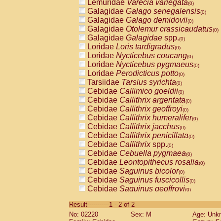
Lemuridae
Varecia variegata
(0)
Galagidae
Galago senegalensis
(0)
Galagidae
Galago demidovii
(0)
Galagidae
Otolemur crassicaudatus
(0)
Galagidae
Galagidae
spp.
(0)
Loridae
Loris tardigradus
(0)
Loridae
Nycticebus coucang
(0)
Loridae
Nycticebus pygmaeus
(0)
Loridae
Perodicticus potto
(0)
Tarsiidae
Tarsius syrichta
(0)
Cebidae
Callimico goeldii
(0)
Cebidae
Callithrix argentata
(0)
Cebidae
Callithrix geoffroyi
(0)
Cebidae
Callithrix humeralifer
(0)
Cebidae
Callithrix jacchus
(0)
Cebidae
Callithrix penicillata
(0)
Cebidae
Callithrix
spp.
(0)
Cebidae
Cebuella pygmaea
(0)
Cebidae
Leontopithecus rosalia
(0)
Cebidae
Saguinus bicolor
(0)
Cebidae
Saguinus fuscicollis
(0)
Cebidae
Saguinus geoffroyi
(0)
Cebidae
Saguinus imperator
(0)
Result-----------1 - 2 of 2
Cebidae
Saguinus labiatus
(0)
No: 02220
Sex: M
Age: Unk
Cebidae
Saguinus leucopus
(0)