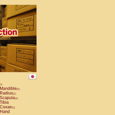
ch
Mandible
(1)
Radius
(1)
Scapula
(1)
Tibia
Coxae
(1)
Hand