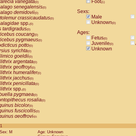
arecia variegata
Foot
(0)
(1)
alago senegalensis
(0)
Sexs:
alago demidovii
(0)
Male
tolemur crassicaudatus
(0)
Unknown
alagidae
spp.
(0)
(0)
s tardigradus
(0)
Ages:
ticebus coucang
(0)
Fetus
(0)
ticebus pygmaeus
(0)
Juvenile
(0)
dicticus potto
(0)
Unknown
rsius syrichta
(0)
limico goeldii
(0)
lithrix argentata
(0)
lithrix geoffroyi
(0)
lithrix humeralifer
(0)
lithrix jacchus
(0)
lithrix penicillata
(0)
lithrix
spp.
(0)
buella pygmaea
(0)
ntopithecus rosalia
(0)
uinus bicolor
(0)
uinus fuscicollis
(0)
uinus geoffroyi
(0)
uinus imperator
(0)
 1
uinus labiatus
(0)
Sex: M
Age: Unknown
guinus leucopus
(0)