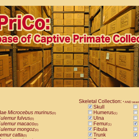
Skeletal Collection:
* AND sear
Skull
dae
Microcebus murinus
Humerus
(0)
(1)
ulemur fulvus
Ulna
(0)
ulemur macaco
Femur
(0)
(1)
ulemur mongoz
Fibula
(0)
emur catta
Trunk
(0)