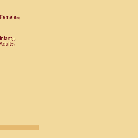
Female
(0)
Infant
(0)
Adult
(0)