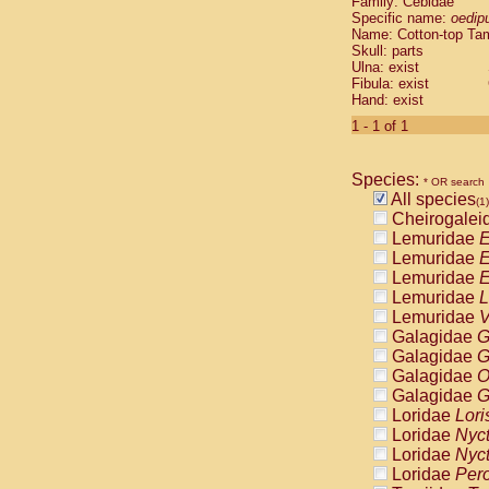
Family: Cebidae
Cebidae
Sa
Specific name:
oedip
Cebidae
Sa
Name: Cotton-top Ta
Cebidae
Sag
Skull: parts
Cebidae
Sa
Ulna: exist
Fibula: exist
Cebidae
Sag
Hand: exist
Cebidae
Sa
Cebidae
Aot
1 - 1 of 1
Cebidae
Ceb
Cebidae
Ceb
Species:
Cebidae
Ce
* OR search
All species
Cebidae
Ceb
(1)
Cheirogalei
Cebidae
Ce
Lemuridae
E
Cebidae
Sai
Lemuridae
E
Cebidae
Sai
Lemuridae
E
Atelidae
Alo
Lemuridae
L
Atelidae
Alo
Lemuridae
V
Atelidae
Alo
Galagidae
G
Atelidae
Alo
Galagidae
G
Atelidae
Ate
Galagidae
O
Atelidae
Ate
Galagidae
G
Atelidae
Ate
Loridae
Lori
Atelidae
Ate
Loridae
Nyc
Atelidae
Lag
Loridae
Nyc
Atelidae
Lag
Loridae
Pero
Pitheciidae