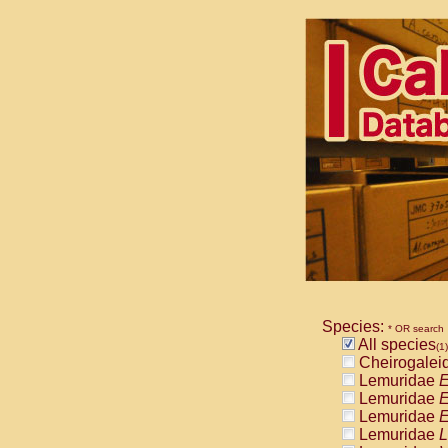
Species:
* OR search
All species
(1)
Cheirogalei
Lemuridae
E
Lemuridae
E
Lemuridae
E
Lemuridae
L