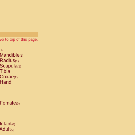
Go to top of this page.
ch
Mandible
(1)
Radius
(1)
Scapula
(1)
Tibia
Coxae
(1)
Hand
Female
(0)
Infant
(0)
Adult
(0)