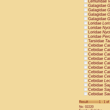
Lemuridae
V
Galagidae
G
Galagidae
G
Galagidae
O
Galagidae
G
Loridae
Lori
Loridae
Nyc
Loridae
Nyc
Loridae
Pero
Tarsiidae
Ta
Cebidae
Cal
Cebidae
Cal
Cebidae
Cal
Cebidae
Cal
Cebidae
Cal
Cebidae
Cal
Cebidae
Cal
Cebidae
Ce
Cebidae
Leo
Cebidae
Sag
Cebidae
Sag
Cebidae
Sag
Cebidae
Sag
Result-----------1 - 1 of
Cebidae
Sag
No: 02220
Cebidae
Sa