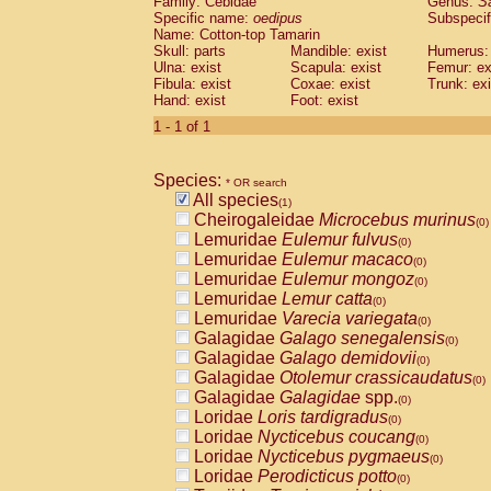
Family: Cebidae
Genus:
S
Cebidae
Saguinus midas
(0)
Specific name:
oedipus
Subspecif
Cebidae
Saguinus mystax
(0)
Name: Cotton-top Tamarin
Cebidae
Saguinus nigricollis
Skull: parts
Mandible: exist
(0)
Humerus: 
Cebidae
Saguinus oedipus
Ulna: exist
Scapula: exist
Femur: ex
(1)
Fibula: exist
Coxae: exist
Trunk: exi
Cebidae
Saguinus weddelli
(0)
Hand: exist
Foot: exist
Cebidae
Saguinus
spp.
(0)
Cebidae
Aotus trivirgatus
1 - 1 of 1
(0)
Cebidae
Cebus albifrons
(0)
Cebidae
Cebus apella
(0)
Species:
Cebidae
Cebus capucinus
* OR search
(0)
All species
Cebidae
Cebus nigrivittatus
(1)
(0)
Cheirogaleidae
Microcebus murinus
Cebidae
Cebus
spp.
(0)
(0)
Lemuridae
Eulemur fulvus
Cebidae
Saimiri boliviensis
(0)
(0)
Lemuridae
Eulemur macaco
Cebidae
Saimiri sciureus
(0)
(0)
Lemuridae
Eulemur mongoz
Atelidae
Alouatta caraya
(0)
(0)
Lemuridae
Lemur catta
Atelidae
Alouatta fusca
(0)
(0)
Lemuridae
Varecia variegata
Atelidae
Alouatta seniculus
(0)
(0)
Galagidae
Galago senegalensis
Atelidae
Alouatta
spp.
(0)
(0)
Galagidae
Galago demidovii
Atelidae
Ateles belzebuth
(0)
(0)
Galagidae
Otolemur crassicaudatus
Atelidae
Ateles geoffroyi
(0)
(0)
Galagidae
Galagidae
spp.
Atelidae
Ateles paniscus
(0)
(0)
Loridae
Loris tardigradus
Atelidae
Ateles
spp.
(0)
(0)
Loridae
Nycticebus coucang
Atelidae
Lagothrix lagothricha
(0)
(0)
Loridae
Nycticebus pygmaeus
Atelidae
Lagothrix lagothricha cana
(0)
(0)
Loridae
Perodicticus potto
Pitheciidae
Cacajao calvus rubicundu
(0)