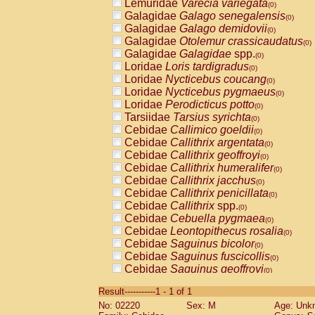
Lemuridae
Varecia variegata
(0)
Galagidae
Galago senegalensis
(0)
Galagidae
Galago demidovii
(0)
Galagidae
Otolemur crassicaudatus
(0)
Galagidae
Galagidae
spp.
(0)
Loridae
Loris tardigradus
(0)
Loridae
Nycticebus coucang
(0)
Loridae
Nycticebus pygmaeus
(0)
Loridae
Perodicticus potto
(0)
Tarsiidae
Tarsius syrichta
(0)
Cebidae
Callimico goeldii
(0)
Cebidae
Callithrix argentata
(0)
Cebidae
Callithrix geoffroyi
(0)
Cebidae
Callithrix humeralifer
(0)
Cebidae
Callithrix jacchus
(0)
Cebidae
Callithrix penicillata
(0)
Cebidae
Callithrix
spp.
(0)
Cebidae
Cebuella pygmaea
(0)
Cebidae
Leontopithecus rosalia
(0)
Cebidae
Saguinus bicolor
(0)
Cebidae
Saguinus fuscicollis
(0)
Cebidae
Saguinus geoffroyi
(0)
Cebidae
Saguinus imperator
(0)
Result-----------1 - 1 of 1
Cebidae
Saguinus labiatus
(0)
No: 02220
Sex: M
Age: Unk
Cebidae
Saguinus leucopus
(0)