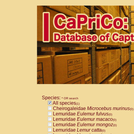
Species:
* OR search
All species
(1)
Cheirogaleidae
Microcebus murinus
(0)
Lemuridae
Eulemur fulvus
(0)
Lemuridae
Eulemur macaco
(0)
Lemuridae
Eulemur mongoz
(0)
Lemuridae
Lemur catta
(0)