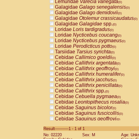
Lemuridae
Varecia variegata
(0)
Galagidae
Galago senegalensis
(0)
Galagidae
Galago demidovii
(0)
Galagidae
Otolemur crassicaudatus
(0)
Galagidae
Galagidae
spp.
(0)
Loridae
Loris tardigradus
(0)
Loridae
Nycticebus coucang
(0)
Loridae
Nycticebus pygmaeus
(0)
Loridae
Perodicticus potto
(0)
Tarsiidae
Tarsius syrichta
(0)
Cebidae
Callimico goeldii
(0)
Cebidae
Callithrix argentata
(0)
Cebidae
Callithrix geoffroyi
(0)
Cebidae
Callithrix humeralifer
(0)
Cebidae
Callithrix jacchus
(0)
Cebidae
Callithrix penicillata
(0)
Cebidae
Callithrix
spp.
(0)
Cebidae
Cebuella pygmaea
(0)
Cebidae
Leontopithecus rosalia
(0)
Cebidae
Saguinus bicolor
(0)
Cebidae
Saguinus fuscicollis
(0)
Cebidae
Saguinus geoffroyi
(0)
Cebidae
Saguinus imperator
(0)
Result-----------1 - 1 of 1
Cebidae
Saguinus labiatus
(0)
No: 02220
Sex: M
Age: Unk
Cebidae
Saguinus leucopus
(0)