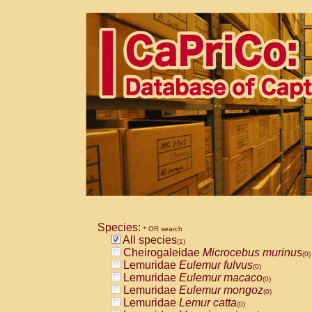
Species:
* OR search
All species
(1)
Cheirogaleidae
Microcebus murinus
(0)
Lemuridae
Eulemur fulvus
(0)
Lemuridae
Eulemur macaco
(0)
Lemuridae
Eulemur mongoz
(0)
Lemuridae
Lemur catta
(0)