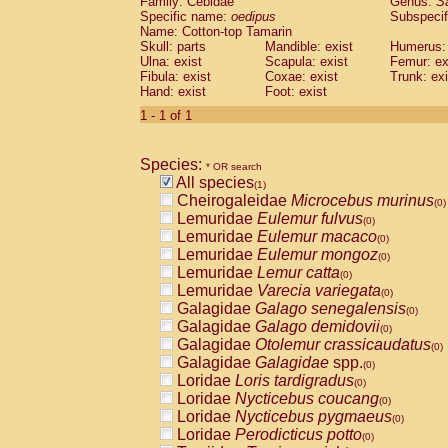
Family: Cebidae
Genus:
S
Cebidae
Saguinus midas
(0)
Specific name:
oedipus
Subspecif
Cebidae
Saguinus mystax
(0)
Name: Cotton-top Tamarin
Cebidae
Saguinus nigricollis
Skull: parts
Mandible: exist
(0)
Humerus: 
Cebidae
Saguinus oedipus
Ulna: exist
Scapula: exist
Femur: ex
(1)
Fibula: exist
Coxae: exist
Trunk: exi
Cebidae
Saguinus weddelli
(0)
Hand: exist
Foot: exist
Cebidae
Saguinus
spp.
(0)
Cebidae
Aotus trivirgatus
1 - 1 of 1
(0)
Cebidae
Cebus albifrons
(0)
Cebidae
Cebus apella
(0)
Species:
Cebidae
Cebus capucinus
* OR search
(0)
All species
Cebidae
Cebus nigrivittatus
(1)
(0)
Cheirogaleidae
Microcebus murinus
Cebidae
Cebus
spp.
(0)
(0)
Lemuridae
Eulemur fulvus
Cebidae
Saimiri boliviensis
(0)
(0)
Lemuridae
Eulemur macaco
Cebidae
Saimiri sciureus
(0)
(0)
Lemuridae
Eulemur mongoz
Atelidae
Alouatta caraya
(0)
(0)
Lemuridae
Lemur catta
Atelidae
Alouatta fusca
(0)
(0)
Lemuridae
Varecia variegata
Atelidae
Alouatta seniculus
(0)
(0)
Galagidae
Galago senegalensis
Atelidae
Alouatta
spp.
(0)
(0)
Galagidae
Galago demidovii
Atelidae
Ateles belzebuth
(0)
(0)
Galagidae
Otolemur crassicaudatus
Atelidae
Ateles geoffroyi
(0)
(0)
Galagidae
Galagidae
spp.
Atelidae
Ateles paniscus
(0)
(0)
Loridae
Loris tardigradus
Atelidae
Ateles
spp.
(0)
(0)
Loridae
Nycticebus coucang
Atelidae
Lagothrix lagothricha
(0)
(0)
Loridae
Nycticebus pygmaeus
Atelidae
Lagothrix lagothricha cana
(0)
(0)
Loridae
Perodicticus potto
Pitheciidae
Cacajao calvus rubicundu
(0)