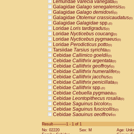
Lemuridae
Varecia variegata
(0)
Galagidae
Galago senegalensis
(0)
Galagidae
Galago demidovii
(0)
Galagidae
Otolemur crassicaudatus
(0)
Galagidae
Galagidae
spp.
(0)
Loridae
Loris tardigradus
(0)
Loridae
Nycticebus coucang
(0)
Loridae
Nycticebus pygmaeus
(0)
Loridae
Perodicticus potto
(0)
Tarsiidae
Tarsius syrichta
(0)
Cebidae
Callimico goeldii
(0)
Cebidae
Callithrix argentata
(0)
Cebidae
Callithrix geoffroyi
(0)
Cebidae
Callithrix humeralifer
(0)
Cebidae
Callithrix jacchus
(0)
Cebidae
Callithrix penicillata
(0)
Cebidae
Callithrix
spp.
(0)
Cebidae
Cebuella pygmaea
(0)
Cebidae
Leontopithecus rosalia
(0)
Cebidae
Saguinus bicolor
(0)
Cebidae
Saguinus fuscicollis
(0)
Cebidae
Saguinus geoffroyi
(0)
Cebidae
Saguinus imperator
(0)
Result-----------1 - 1 of 1
Cebidae
Saguinus labiatus
(0)
No: 02220
Sex: M
Age: Unk
Cebidae
Saguinus leucopus
(0)