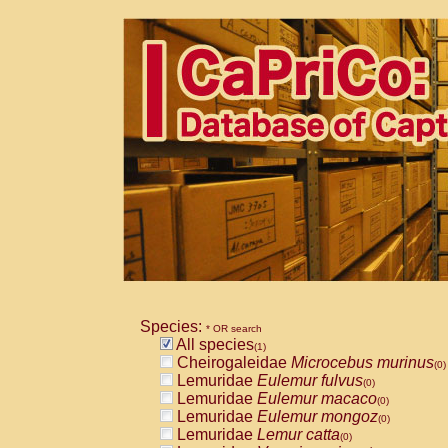
Species:
* OR search
All species
(1)
Cheirogaleidae
Microcebus murinus
(0)
Lemuridae
Eulemur fulvus
(0)
Lemuridae
Eulemur macaco
(0)
Lemuridae
Eulemur mongoz
(0)
Lemuridae
Lemur catta
(0)