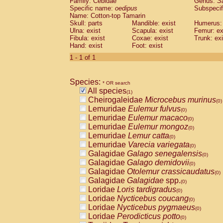
Family: Cebidae
Genus:
S
Cebidae
Saguinus midas
(0)
Specific name:
oedipus
Subspecif
Cebidae
Saguinus mystax
(0)
Name: Cotton-top Tamarin
Cebidae
Saguinus nigricollis
Skull: parts
Mandible: exist
(0)
Humerus: 
Cebidae
Saguinus oedipus
Ulna: exist
Scapula: exist
Femur: ex
(1)
Fibula: exist
Coxae: exist
Trunk: exi
Cebidae
Saguinus weddelli
(0)
Hand: exist
Foot: exist
Cebidae
Saguinus
spp.
(0)
Cebidae
Aotus trivirgatus
1 - 1 of 1
(0)
Cebidae
Cebus albifrons
(0)
Cebidae
Cebus apella
(0)
Species:
Cebidae
Cebus capucinus
* OR search
(0)
All species
Cebidae
Cebus nigrivittatus
(1)
(0)
Cheirogaleidae
Microcebus murinus
Cebidae
Cebus
spp.
(0)
(0)
Lemuridae
Eulemur fulvus
Cebidae
Saimiri boliviensis
(0)
(0)
Lemuridae
Eulemur macaco
Cebidae
Saimiri sciureus
(0)
(0)
Lemuridae
Eulemur mongoz
Atelidae
Alouatta caraya
(0)
(0)
Lemuridae
Lemur catta
Atelidae
Alouatta fusca
(0)
(0)
Lemuridae
Varecia variegata
Atelidae
Alouatta seniculus
(0)
(0)
Galagidae
Galago senegalensis
Atelidae
Alouatta
spp.
(0)
(0)
Galagidae
Galago demidovii
Atelidae
Ateles belzebuth
(0)
(0)
Galagidae
Otolemur crassicaudatus
Atelidae
Ateles geoffroyi
(0)
(0)
Galagidae
Galagidae
spp.
Atelidae
Ateles paniscus
(0)
(0)
Loridae
Loris tardigradus
Atelidae
Ateles
spp.
(0)
(0)
Loridae
Nycticebus coucang
Atelidae
Lagothrix lagothricha
(0)
(0)
Loridae
Nycticebus pygmaeus
Atelidae
Lagothrix lagothricha cana
(0)
(0)
Loridae
Perodicticus potto
Pitheciidae
Cacajao calvus rubicundu
(0)