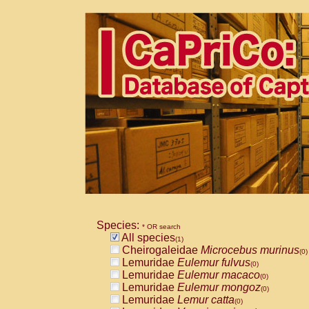
Species:
* OR search
All species
(1)
Cheirogaleidae
Microcebus murinus
(0)
Lemuridae
Eulemur fulvus
(0)
Lemuridae
Eulemur macaco
(0)
Lemuridae
Eulemur mongoz
(0)
Lemuridae
Lemur catta
(0)