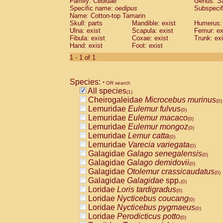
Family: Cebidae
Genus:
S
Cebidae
Saguinus midas
(0)
Specific name:
oedipus
Subspecif
Cebidae
Saguinus mystax
(0)
Name: Cotton-top Tamarin
Cebidae
Saguinus nigricollis
Skull: parts
Mandible: exist
(0)
Humerus: 
Cebidae
Saguinus oedipus
Ulna: exist
Scapula: exist
Femur: ex
(1)
Fibula: exist
Coxae: exist
Trunk: exi
Cebidae
Saguinus weddelli
(0)
Hand: exist
Foot: exist
Cebidae
Saguinus
spp.
(0)
Cebidae
Aotus trivirgatus
1 - 1 of 1
(0)
Cebidae
Cebus albifrons
(0)
Cebidae
Cebus apella
(0)
Species:
Cebidae
Cebus capucinus
* OR search
(0)
All species
Cebidae
Cebus nigrivittatus
(1)
(0)
Cheirogaleidae
Microcebus murinus
Cebidae
Cebus
spp.
(0)
(0)
Lemuridae
Eulemur fulvus
Cebidae
Saimiri boliviensis
(0)
(0)
Lemuridae
Eulemur macaco
Cebidae
Saimiri sciureus
(0)
(0)
Lemuridae
Eulemur mongoz
Atelidae
Alouatta caraya
(0)
(0)
Lemuridae
Lemur catta
Atelidae
Alouatta fusca
(0)
(0)
Lemuridae
Varecia variegata
Atelidae
Alouatta seniculus
(0)
(0)
Galagidae
Galago senegalensis
Atelidae
Alouatta
spp.
(0)
(0)
Galagidae
Galago demidovii
Atelidae
Ateles belzebuth
(0)
(0)
Galagidae
Otolemur crassicaudatus
Atelidae
Ateles geoffroyi
(0)
(0)
Galagidae
Galagidae
spp.
Atelidae
Ateles paniscus
(0)
(0)
Loridae
Loris tardigradus
Atelidae
Ateles
spp.
(0)
(0)
Loridae
Nycticebus coucang
Atelidae
Lagothrix lagothricha
(0)
(0)
Loridae
Nycticebus pygmaeus
Atelidae
Lagothrix lagothricha cana
(0)
(0)
Loridae
Perodicticus potto
Pitheciidae
Cacajao calvus rubicundu
(0)