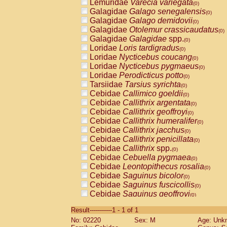
Lemuridae
Varecia variegata
(0)
Galagidae
Galago senegalensis
(0)
Galagidae
Galago demidovii
(0)
Galagidae
Otolemur crassicaudatus
(0)
Galagidae
Galagidae
spp.
(0)
Loridae
Loris tardigradus
(0)
Loridae
Nycticebus coucang
(0)
Loridae
Nycticebus pygmaeus
(0)
Loridae
Perodicticus potto
(0)
Tarsiidae
Tarsius syrichta
(0)
Cebidae
Callimico goeldii
(0)
Cebidae
Callithrix argentata
(0)
Cebidae
Callithrix geoffroyi
(0)
Cebidae
Callithrix humeralifer
(0)
Cebidae
Callithrix jacchus
(0)
Cebidae
Callithrix penicillata
(0)
Cebidae
Callithrix
spp.
(0)
Cebidae
Cebuella pygmaea
(0)
Cebidae
Leontopithecus rosalia
(0)
Cebidae
Saguinus bicolor
(0)
Cebidae
Saguinus fuscicollis
(0)
Cebidae
Saguinus geoffroyi
(0)
Cebidae
Saguinus imperator
(0)
Result-----------1 - 1 of 1
Cebidae
Saguinus labiatus
(0)
No: 02220
Sex: M
Age: Unk
Cebidae
Saguinus leucopus
(0)