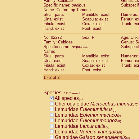
Family: Cebidae
Genus:
S
Cebidae
Saguinus midas
(0)
Specific name:
oedipus
Subspecif
Cebidae
Saguinus mystax
(0)
Name: Cotton-top Tamarin
Cebidae
Saguinus nigricollis
Skull: parts
Mandible: exist
(1)
Humerus: 
Cebidae
Saguinus oedipus
Ulna: exist
Scapula: exist
Femur: ex
(1)
Fibula: exist
Coxae: exist
Trunk: exi
Cebidae
Saguinus weddelli
(0)
Hand: exist
Foot: exist
Cebidae
Saguinus
spp.
(0)
Cebidae
Aotus trivirgatus
(0)
No: 02272
Sex: F
Age: Unk
Cebidae
Cebus albifrons
Family: Cebidae
Genus:
S
(0)
Cebidae
Cebus apella
Specific name:
nigricollis
Subspecif
(0)
Name:
Cebidae
Cebus capucinus
(0)
Skull: parts
Mandible: exist
Humerus: 
Cebidae
Cebus nigrivittatus
(0)
Ulna: exist
Scapula: exist
Femur: ex
Cebidae
Cebus
spp.
(0)
Fibula: exist
Coxae: exist
Trunk: exi
Cebidae
Saimiri boliviensis
Hand: exist
Foot: exist
(0)
Cebidae
Saimiri sciureus
(0)
1 - 2 of 2
Atelidae
Alouatta caraya
(0)
Atelidae
Alouatta fusca
(0)
Atelidae
Alouatta seniculus
Species:
(0)
* OR search
Atelidae
Alouatta
spp.
All species
(0)
(2)
Atelidae
Ateles belzebuth
Cheirogaleidae
Microcebus murinus
(0)
(0)
Atelidae
Ateles geoffroyi
Lemuridae
Eulemur fulvus
(0)
(0)
Atelidae
Ateles paniscus
Lemuridae
Eulemur macaco
(0)
(0)
Atelidae
Ateles
spp.
Lemuridae
Eulemur mongoz
(0)
(0)
Atelidae
Lagothrix lagothricha
Lemuridae
Lemur catta
(0)
(0)
Atelidae
Lagothrix lagothricha cana
Lemuridae
Varecia variegata
(0)
(0)
Pitheciidae
Cacajao calvus rubicundu
Galagidae
Galago senegalensis
(0)