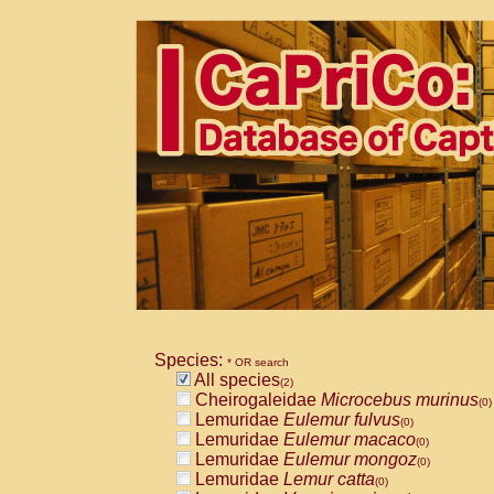
Species:
* OR search
All species
(2)
Cheirogaleidae
Microcebus murinus
(0)
Lemuridae
Eulemur fulvus
(0)
Lemuridae
Eulemur macaco
(0)
Lemuridae
Eulemur mongoz
(0)
Lemuridae
Lemur catta
(0)