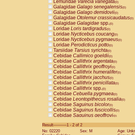
Lemuridae
Varecia variegata
(0)
Galagidae
Galago senegalensis
(0)
Galagidae
Galago demidovii
(0)
Galagidae
Otolemur crassicaudatus
(0)
Galagidae
Galagidae
spp.
(0)
Loridae
Loris tardigradus
(0)
Loridae
Nycticebus coucang
(0)
Loridae
Nycticebus pygmaeus
(0)
Loridae
Perodicticus potto
(0)
Tarsiidae
Tarsius syrichta
(0)
Cebidae
Callimico goeldii
(0)
Cebidae
Callithrix argentata
(0)
Cebidae
Callithrix geoffroyi
(0)
Cebidae
Callithrix humeralifer
(0)
Cebidae
Callithrix jacchus
(0)
Cebidae
Callithrix penicillata
(0)
Cebidae
Callithrix
spp.
(0)
Cebidae
Cebuella pygmaea
(0)
Cebidae
Leontopithecus rosalia
(0)
Cebidae
Saguinus bicolor
(0)
Cebidae
Saguinus fuscicollis
(0)
Cebidae
Saguinus geoffroyi
(0)
Cebidae
Saguinus imperator
(0)
Result-----------1 - 2 of 2
Cebidae
Saguinus labiatus
(0)
No: 02220
Sex: M
Age: Unk
Cebidae
Saguinus leucopus
(0)