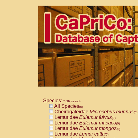
Species:
* OR search
All Species
(5)
Cheirogaleidae
Microcebus murinus
(0)
Lemuridae
Eulemur fulvus
(0)
Lemuridae
Eulemur macaco
(0)
Lemuridae
Eulemur mongoz
(0)
Lemuridae
Lemur catta
(0)