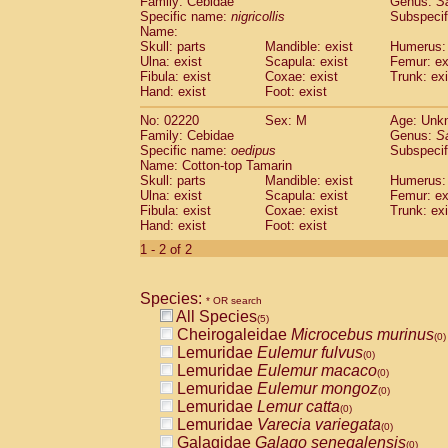
Family: Cebidae
Genus:
S
Cebidae
Saguinus midas
(0)
Specific name:
nigricollis
Subspecif
Cebidae
Saguinus mystax
(0)
Name:
Cebidae
Saguinus nigricollis
Skull: parts
Mandible: exist
(1)
Humerus: 
Cebidae
Saguinus oedipus
Ulna: exist
Scapula: exist
Femur: ex
(1)
Fibula: exist
Coxae: exist
Trunk: exi
Cebidae
Saguinus weddelli
(0)
Hand: exist
Foot: exist
Cebidae
Saguinus
spp.
(0)
Cebidae
Aotus trivirgatus
(0)
No: 02220
Sex: M
Age: Unk
Cebidae
Cebus albifrons
Family: Cebidae
Genus:
S
(0)
Cebidae
Cebus apella
Specific name:
oedipus
Subspecif
(0)
Name: Cotton-top Tamarin
Cebidae
Cebus capucinus
(0)
Skull: parts
Mandible: exist
Humerus: 
Cebidae
Cebus nigrivittatus
(0)
Ulna: exist
Scapula: exist
Femur: ex
Cebidae
Cebus
spp.
(0)
Fibula: exist
Coxae: exist
Trunk: exi
Cebidae
Saimiri boliviensis
Hand: exist
Foot: exist
(0)
Cebidae
Saimiri sciureus
(0)
1 - 2 of 2
Atelidae
Alouatta caraya
(0)
Atelidae
Alouatta fusca
(0)
Atelidae
Alouatta seniculus
Species:
(0)
* OR search
Atelidae
Alouatta
spp.
All Species
(0)
(5)
Atelidae
Ateles belzebuth
Cheirogaleidae
Microcebus murinus
(0)
(0)
Atelidae
Ateles geoffroyi
Lemuridae
Eulemur fulvus
(0)
(0)
Atelidae
Ateles paniscus
Lemuridae
Eulemur macaco
(0)
(0)
Atelidae
Ateles
spp.
Lemuridae
Eulemur mongoz
(0)
(0)
Atelidae
Lagothrix lagothricha
Lemuridae
Lemur catta
(0)
(0)
Atelidae
Lagothrix lagothricha cana
Lemuridae
Varecia variegata
(0)
(0)
Pitheciidae
Cacajao calvus rubicundu
Galagidae
Galago senegalensis
(0)