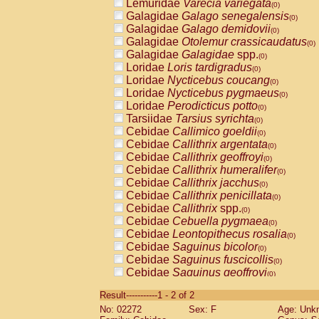
Lemuridae
Varecia variegata
(0)
Galagidae
Galago senegalensis
(0)
Galagidae
Galago demidovii
(0)
Galagidae
Otolemur crassicaudatus
(0)
Galagidae
Galagidae
spp.
(0)
Loridae
Loris tardigradus
(0)
Loridae
Nycticebus coucang
(0)
Loridae
Nycticebus pygmaeus
(0)
Loridae
Perodicticus potto
(0)
Tarsiidae
Tarsius syrichta
(0)
Cebidae
Callimico goeldii
(0)
Cebidae
Callithrix argentata
(0)
Cebidae
Callithrix geoffroyi
(0)
Cebidae
Callithrix humeralifer
(0)
Cebidae
Callithrix jacchus
(0)
Cebidae
Callithrix penicillata
(0)
Cebidae
Callithrix
spp.
(0)
Cebidae
Cebuella pygmaea
(0)
Cebidae
Leontopithecus rosalia
(0)
Cebidae
Saguinus bicolor
(0)
Cebidae
Saguinus fuscicollis
(0)
Cebidae
Saguinus geoffroyi
(0)
Cebidae
Saguinus imperator
(0)
Result-----------1 - 2 of 2
Cebidae
Saguinus labiatus
(0)
No: 02272
Sex: F
Age: Unk
Cebidae
Saguinus leucopus
(0)