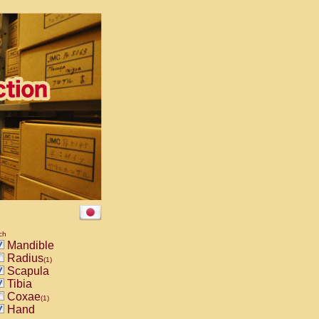
ch
Mandible
Radius
(1)
Scapula
Tibia
Coxae
(1)
Hand