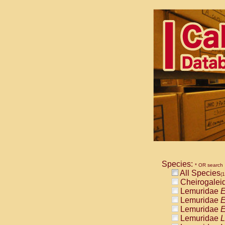
Species:
* OR search
All Species
(1
Cheirogalei
Lemuridae
E
Lemuridae
E
Lemuridae
E
Lemuridae
L