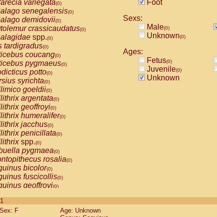
arecia variegata
Foot
(0)
alago senegalensis
(0)
Sexs:
alago demidovii
(0)
Male
tolemur crassicaudatus
(0)
(0)
Unknown
alagidae
spp.
(0)
(0)
s tardigradus
(0)
Ages:
ticebus coucang
(0)
Fetus
(0)
ticebus pygmaeus
(0)
Juvenile
(0)
dicticus potto
(0)
Unknown
rsius syrichta
(0)
limico goeldii
(0)
lithrix argentata
(0)
lithrix geoffroyi
(0)
lithrix humeralifer
(0)
lithrix jacchus
(0)
lithrix penicillata
(0)
lithrix
spp.
(0)
buella pygmaea
(0)
ntopithecus rosalia
(0)
uinus bicolor
(0)
uinus fuscicollis
(0)
uinus geoffroyi
(0)
uinus imperator
(0)
 1
uinus labiatus
(0)
Sex: F
Age: Unknown
guinus leucopus
(0)