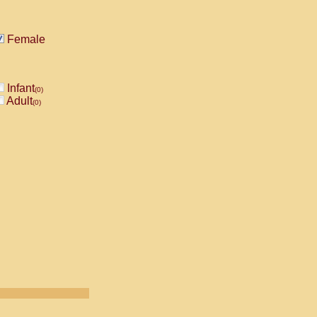
Female
Infant
(0)
Adult
(0)