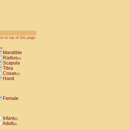
Go to top of this page.
ch
Mandible
Radius
(1)
Scapula
Tibia
Coxae
(1)
Hand
Female
Infant
(0)
Adult
(0)