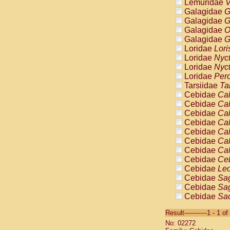
Lemuridae
V
Galagidae
G
Galagidae
G
Galagidae
O
Galagidae
G
Loridae
Lori
Loridae
Nyc
Loridae
Nyc
Loridae
Pero
Tarsiidae
Ta
Cebidae
Cal
Cebidae
Cal
Cebidae
Cal
Cebidae
Cal
Cebidae
Cal
Cebidae
Cal
Cebidae
Cal
Cebidae
Ce
Cebidae
Leo
Cebidae
Sag
Cebidae
Sag
Cebidae
Sag
Cebidae
Sag
Result-----------1 - 1 of
Cebidae
Sag
No: 02272
Cebidae
Sa