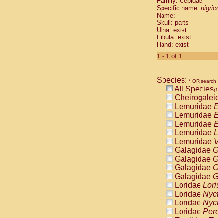
Family: Cebidae
Cebidae
Sa
Specific name:
nigrico
Cebidae
Sa
Name:
Cebidae
Sag
Skull: parts
Cebidae
Sa
Ulna: exist
Fibula: exist
Cebidae
Sag
Hand: exist
Cebidae
Sa
Cebidae
Aot
1 - 1 of 1
Cebidae
Ceb
Cebidae
Ceb
Species:
Cebidae
Ce
* OR search
All Species
Cebidae
Ceb
(1
Cheirogalei
Cebidae
Ce
Lemuridae
E
Cebidae
Sai
Lemuridae
E
Cebidae
Sai
Lemuridae
E
Atelidae
Alo
Lemuridae
L
Atelidae
Alo
Lemuridae
V
Atelidae
Alo
Galagidae
G
Atelidae
Alo
Galagidae
G
Atelidae
Ate
Galagidae
O
Atelidae
Ate
Galagidae
G
Atelidae
Ate
Loridae
Lori
Atelidae
Ate
Loridae
Nyc
Atelidae
Lag
Loridae
Nyc
Atelidae
Lag
Loridae
Pero
Pitheciidae