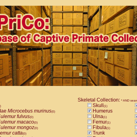
Skeletal Collection:
* AND sear
Skull
)
(1)
dae
Microcebus murinus
Humerus
(0)
ulemur fulvus
Ulna
(0)
(1)
ulemur macaco
Femur
(0)
(1)
ulemur mongoz
Fibula
(0)
(1)
emur catta
Trunk
(0)