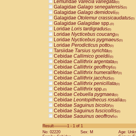
Lemuridae
Varecia variegata
(0)
Galagidae
Galago senegalensis
(0)
Galagidae
Galago demidovii
(0)
Galagidae
Otolemur crassicaudatus
(0)
Galagidae
Galagidae
spp.
(0)
Loridae
Loris tardigradus
(0)
Loridae
Nycticebus coucang
(0)
Loridae
Nycticebus pygmaeus
(0)
Loridae
Perodicticus potto
(0)
Tarsiidae
Tarsius syrichta
(0)
Cebidae
Callimico goeldii
(0)
Cebidae
Callithrix argentata
(0)
Cebidae
Callithrix geoffroyi
(0)
Cebidae
Callithrix humeralifer
(0)
Cebidae
Callithrix jacchus
(0)
Cebidae
Callithrix penicillata
(0)
Cebidae
Callithrix
spp.
(0)
Cebidae
Cebuella pygmaea
(0)
Cebidae
Leontopithecus rosalia
(0)
Cebidae
Saguinus bicolor
(0)
Cebidae
Saguinus fuscicollis
(0)
Cebidae
Saguinus geoffroyi
(0)
Cebidae
Saguinus imperator
(0)
Result-----------1 - 1 of 1
Cebidae
Saguinus labiatus
(0)
No: 02220
Sex: M
Age: Unk
Cebidae
Saguinus leucopus
(0)