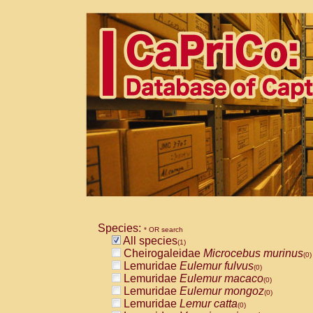
Species:
* OR search
All species
(1)
Cheirogaleidae
Microcebus murinus
(0)
Lemuridae
Eulemur fulvus
(0)
Lemuridae
Eulemur macaco
(0)
Lemuridae
Eulemur mongoz
(0)
Lemuridae
Lemur catta
(0)