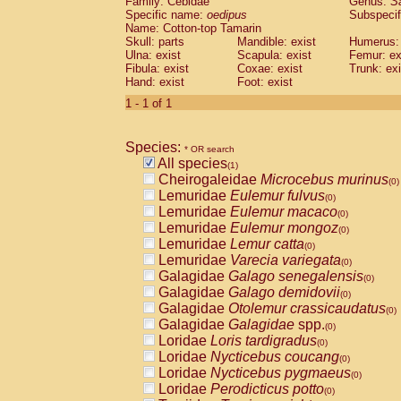
Family: Cebidae
Genus:
S
Cebidae
Saguinus midas
(0)
Specific name:
oedipus
Subspecif
Cebidae
Saguinus mystax
(0)
Name: Cotton-top Tamarin
Cebidae
Saguinus nigricollis
Skull: parts
Mandible: exist
(0)
Humerus: 
Cebidae
Saguinus oedipus
Ulna: exist
Scapula: exist
Femur: ex
(1)
Fibula: exist
Coxae: exist
Trunk: exi
Cebidae
Saguinus weddelli
(0)
Hand: exist
Foot: exist
Cebidae
Saguinus
spp.
(0)
Cebidae
Aotus trivirgatus
1 - 1 of 1
(0)
Cebidae
Cebus albifrons
(0)
Cebidae
Cebus apella
(0)
Species:
Cebidae
Cebus capucinus
* OR search
(0)
All species
Cebidae
Cebus nigrivittatus
(1)
(0)
Cheirogaleidae
Microcebus murinus
Cebidae
Cebus
spp.
(0)
(0)
Lemuridae
Eulemur fulvus
Cebidae
Saimiri boliviensis
(0)
(0)
Lemuridae
Eulemur macaco
Cebidae
Saimiri sciureus
(0)
(0)
Lemuridae
Eulemur mongoz
Atelidae
Alouatta caraya
(0)
(0)
Lemuridae
Lemur catta
Atelidae
Alouatta fusca
(0)
(0)
Lemuridae
Varecia variegata
Atelidae
Alouatta seniculus
(0)
(0)
Galagidae
Galago senegalensis
Atelidae
Alouatta
spp.
(0)
(0)
Galagidae
Galago demidovii
Atelidae
Ateles belzebuth
(0)
(0)
Galagidae
Otolemur crassicaudatus
Atelidae
Ateles geoffroyi
(0)
(0)
Galagidae
Galagidae
spp.
Atelidae
Ateles paniscus
(0)
(0)
Loridae
Loris tardigradus
Atelidae
Ateles
spp.
(0)
(0)
Loridae
Nycticebus coucang
Atelidae
Lagothrix lagothricha
(0)
(0)
Loridae
Nycticebus pygmaeus
Atelidae
Lagothrix lagothricha cana
(0)
(0)
Loridae
Perodicticus potto
Pitheciidae
Cacajao calvus rubicundu
(0)