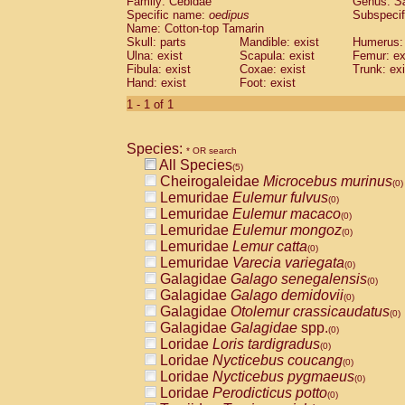
Family: Cebidae
Genus:
S
Cebidae
Saguinus midas
(0)
Specific name:
oedipus
Subspecif
Cebidae
Saguinus mystax
(0)
Name: Cotton-top Tamarin
Cebidae
Saguinus nigricollis
Skull: parts
Mandible: exist
(1)
Humerus: 
Cebidae
Saguinus oedipus
Ulna: exist
Scapula: exist
Femur: ex
(1)
Fibula: exist
Coxae: exist
Trunk: exi
Cebidae
Saguinus weddelli
(0)
Hand: exist
Foot: exist
Cebidae
Saguinus
spp.
(0)
Cebidae
Aotus trivirgatus
1 - 1 of 1
(0)
Cebidae
Cebus albifrons
(0)
Cebidae
Cebus apella
(0)
Species:
Cebidae
Cebus capucinus
* OR search
(0)
All Species
Cebidae
Cebus nigrivittatus
(5)
(0)
Cheirogaleidae
Microcebus murinus
Cebidae
Cebus
spp.
(0)
(0)
Lemuridae
Eulemur fulvus
Cebidae
Saimiri boliviensis
(0)
(0)
Lemuridae
Eulemur macaco
Cebidae
Saimiri sciureus
(0)
(0)
Lemuridae
Eulemur mongoz
Atelidae
Alouatta caraya
(0)
(0)
Lemuridae
Lemur catta
Atelidae
Alouatta fusca
(0)
(0)
Lemuridae
Varecia variegata
Atelidae
Alouatta seniculus
(0)
(0)
Galagidae
Galago senegalensis
Atelidae
Alouatta
spp.
(0)
(0)
Galagidae
Galago demidovii
Atelidae
Ateles belzebuth
(0)
(0)
Galagidae
Otolemur crassicaudatus
Atelidae
Ateles geoffroyi
(0)
(0)
Galagidae
Galagidae
spp.
Atelidae
Ateles paniscus
(0)
(0)
Loridae
Loris tardigradus
Atelidae
Ateles
spp.
(0)
(0)
Loridae
Nycticebus coucang
Atelidae
Lagothrix lagothricha
(0)
(0)
Loridae
Nycticebus pygmaeus
Atelidae
Lagothrix lagothricha cana
(0)
(0)
Loridae
Perodicticus potto
Pitheciidae
Cacajao calvus rubicundu
(0)