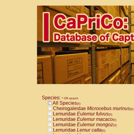
Species:
* OR search
All Species
(5)
Cheirogaleidae
Microcebus murinus
(0)
Lemuridae
Eulemur fulvus
(0)
Lemuridae
Eulemur macaco
(0)
Lemuridae
Eulemur mongoz
(0)
Lemuridae
Lemur catta
(0)