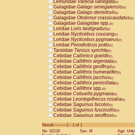
Lemuridae
Varecia variegata
(0)
Galagidae
Galago senegalensis
(0)
Galagidae
Galago demidovii
(0)
Galagidae
Otolemur crassicaudatus
(0)
Galagidae
Galagidae
spp.
(0)
Loridae
Loris tardigradus
(0)
Loridae
Nycticebus coucang
(0)
Loridae
Nycticebus pygmaeus
(0)
Loridae
Perodicticus potto
(0)
Tarsiidae
Tarsius syrichta
(0)
Cebidae
Callimico goeldii
(0)
Cebidae
Callithrix argentata
(0)
Cebidae
Callithrix geoffroyi
(0)
Cebidae
Callithrix humeralifer
(0)
Cebidae
Callithrix jacchus
(0)
Cebidae
Callithrix penicillata
(0)
Cebidae
Callithrix
spp.
(0)
Cebidae
Cebuella pygmaea
(0)
Cebidae
Leontopithecus rosalia
(0)
Cebidae
Saguinus bicolor
(0)
Cebidae
Saguinus fuscicollis
(0)
Cebidae
Saguinus geoffroyi
(0)
Cebidae
Saguinus imperator
(0)
Result-----------1 - 1 of 1
Cebidae
Saguinus labiatus
(0)
No: 02220
Sex: M
Age: Unk
Cebidae
Saguinus leucopus
(0)