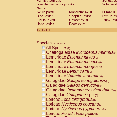
Family: Cebidae
Genus:
S
Cebidae
Saguinus midas
(0)
Specific name:
nigricollis
Subspecif
Cebidae
Saguinus mystax
(0)
Name:
Cebidae
Saguinus nigricollis
Skull: parts
Mandible: exist
(1)
Humerus: 
Cebidae
Saguinus oedipus
Ulna: exist
Scapula: exist
Femur: ex
(0)
Fibula: exist
Coxae: exist
Trunk: exi
Cebidae
Saguinus weddelli
(0)
Hand: exist
Foot: exist
Cebidae
Saguinus
spp.
(0)
Cebidae
Aotus trivirgatus
1 - 1 of 1
(0)
Cebidae
Cebus albifrons
(0)
Cebidae
Cebus apella
(0)
Species:
Cebidae
Cebus capucinus
* OR search
(0)
All Species
Cebidae
Cebus nigrivittatus
(1)
(0)
Cheirogaleidae
Microcebus murinus
Cebidae
Cebus
spp.
(0)
(0)
Lemuridae
Eulemur fulvus
Cebidae
Saimiri boliviensis
(0)
(0)
Lemuridae
Eulemur macaco
Cebidae
Saimiri sciureus
(0)
(0)
Lemuridae
Eulemur mongoz
Atelidae
Alouatta caraya
(0)
(0)
Lemuridae
Lemur catta
Atelidae
Alouatta fusca
(0)
(0)
Lemuridae
Varecia variegata
Atelidae
Alouatta seniculus
(0)
(0)
Galagidae
Galago senegalensis
Atelidae
Alouatta
spp.
(0)
(0)
Galagidae
Galago demidovii
Atelidae
Ateles belzebuth
(0)
(0)
Galagidae
Otolemur crassicaudatus
Atelidae
Ateles geoffroyi
(0)
(0)
Galagidae
Galagidae
spp.
Atelidae
Ateles paniscus
(0)
(0)
Loridae
Loris tardigradus
Atelidae
Ateles
spp.
(0)
(0)
Loridae
Nycticebus coucang
Atelidae
Lagothrix lagothricha
(0)
(0)
Loridae
Nycticebus pygmaeus
Atelidae
Lagothrix lagothricha cana
(0)
(0)
Loridae
Perodicticus potto
Pitheciidae
Cacajao calvus rubicundu
(0)