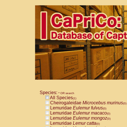
Species:
* OR search
All Species
(1)
Cheirogaleidae
Microcebus murinus
(0)
Lemuridae
Eulemur fulvus
(0)
Lemuridae
Eulemur macaco
(0)
Lemuridae
Eulemur mongoz
(0)
Lemuridae
Lemur catta
(0)