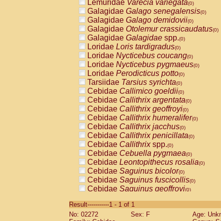
Lemuridae
Varecia variegata
(0)
Galagidae
Galago senegalensis
(0)
Galagidae
Galago demidovii
(0)
Galagidae
Otolemur crassicaudatus
(0)
Galagidae
Galagidae
spp.
(0)
Loridae
Loris tardigradus
(0)
Loridae
Nycticebus coucang
(0)
Loridae
Nycticebus pygmaeus
(0)
Loridae
Perodicticus potto
(0)
Tarsiidae
Tarsius syrichta
(0)
Cebidae
Callimico goeldii
(0)
Cebidae
Callithrix argentata
(0)
Cebidae
Callithrix geoffroyi
(0)
Cebidae
Callithrix humeralifer
(0)
Cebidae
Callithrix jacchus
(0)
Cebidae
Callithrix penicillata
(0)
Cebidae
Callithrix
spp.
(0)
Cebidae
Cebuella pygmaea
(0)
Cebidae
Leontopithecus rosalia
(0)
Cebidae
Saguinus bicolor
(0)
Cebidae
Saguinus fuscicollis
(0)
Cebidae
Saguinus geoffroyi
(0)
Cebidae
Saguinus imperator
(0)
Result-----------1 - 1 of 1
Cebidae
Saguinus labiatus
(0)
No: 02272
Sex: F
Age: Unk
Cebidae
Saguinus leucopus
(0)