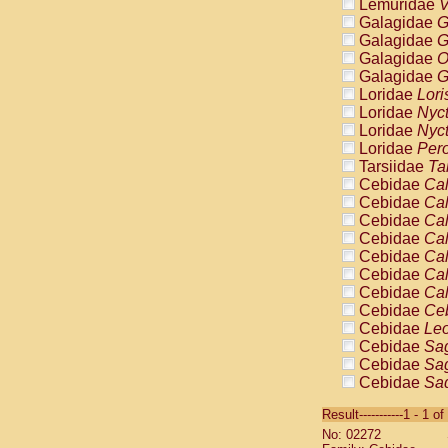
Lemuridae
V
Galagidae
G
Galagidae
G
Galagidae
O
Galagidae
G
Loridae
Lori
Loridae
Nyc
Loridae
Nyc
Loridae
Pero
Tarsiidae
Ta
Cebidae
Cal
Cebidae
Cal
Cebidae
Cal
Cebidae
Cal
Cebidae
Cal
Cebidae
Cal
Cebidae
Cal
Cebidae
Ce
Cebidae
Leo
Cebidae
Sag
Cebidae
Sag
Cebidae
Sag
Cebidae
Sag
Result-----------1 - 1 of
Cebidae
Sag
No: 02272
Cebidae
Sa