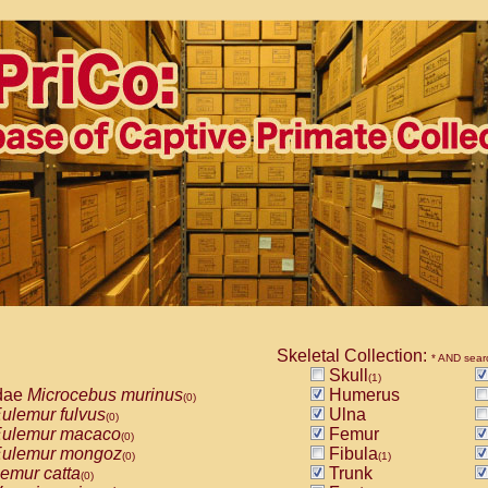
Skeletal Collection:
* AND sear
Skull
(1)
dae
Microcebus murinus
Humerus
(0)
ulemur fulvus
Ulna
(0)
ulemur macaco
Femur
(0)
ulemur mongoz
Fibula
(0)
(1)
emur catta
Trunk
(0)