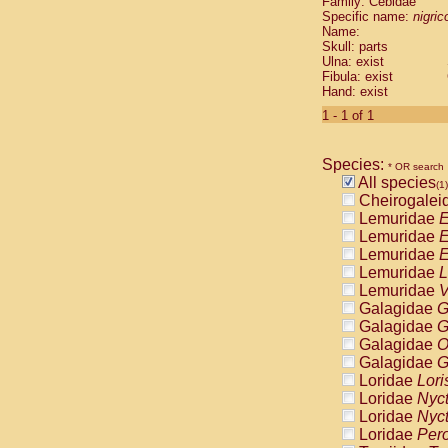
Family: Cebidae
Cebidae
Sa
Specific name:
nigrico
Cebidae
Sa
Name:
Cebidae
Sag
Skull: parts
Cebidae
Sa
Ulna: exist
Fibula: exist
Cebidae
Sag
Hand: exist
Cebidae
Sa
Cebidae
Aot
1 - 1 of 1
Cebidae
Ceb
Cebidae
Ceb
Species:
Cebidae
Ce
* OR search
All species
Cebidae
Ceb
(1)
Cheirogalei
Cebidae
Ce
Lemuridae
E
Cebidae
Sai
Lemuridae
E
Cebidae
Sai
Lemuridae
E
Atelidae
Alo
Lemuridae
L
Atelidae
Alo
Lemuridae
V
Atelidae
Alo
Galagidae
G
Atelidae
Alo
Galagidae
G
Atelidae
Ate
Galagidae
O
Atelidae
Ate
Galagidae
G
Atelidae
Ate
Loridae
Lori
Atelidae
Ate
Loridae
Nyc
Atelidae
Lag
Loridae
Nyc
Atelidae
Lag
Loridae
Pero
Pitheciidae