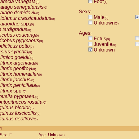
arecia variegata
Foot
(0)
(1)
alago senegalensis
(0)
Sexs:
alago demidovii
(0)
Male
tolemur crassicaudatus
(0)
(0)
Unknown
alagidae
spp.
(0)
(0)
s tardigradus
(0)
Ages:
ticebus coucang
(0)
Fetus
(0)
ticebus pygmaeus
(0)
Juvenile
(0)
dicticus potto
(0)
Unknown
rsius syrichta
(0)
limico goeldii
(0)
lithrix argentata
(0)
lithrix geoffroyi
(0)
lithrix humeralifer
(0)
lithrix jacchus
(0)
lithrix penicillata
(0)
lithrix
spp.
(0)
buella pygmaea
(0)
ntopithecus rosalia
(0)
uinus bicolor
(0)
uinus fuscicollis
(0)
uinus geoffroyi
(0)
uinus imperator
(0)
 1
uinus labiatus
(0)
Sex: F
Age: Unknown
guinus leucopus
(0)