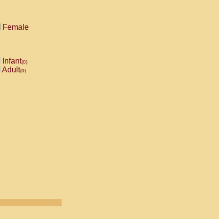
Female
Infant
(0)
Adult
(0)