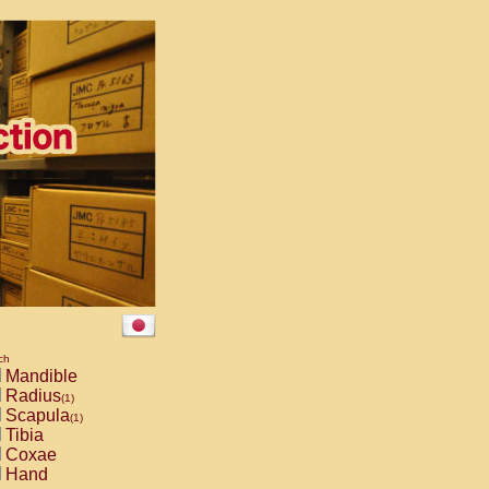
ch
Mandible
Radius
(1)
Scapula
(1)
Tibia
Coxae
Hand