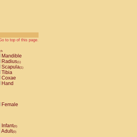
Go to top of this page.
ch
Mandible
Radius
(1)
Scapula
(1)
Tibia
Coxae
Hand
Female
Infant
(0)
Adult
(0)