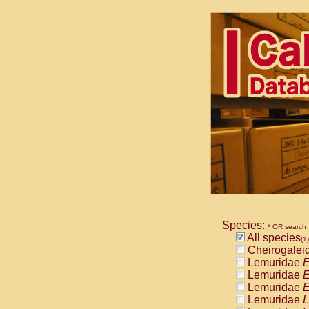
Species:
* OR search
All species
(1)
Cheirogalei
Lemuridae
E
Lemuridae
E
Lemuridae
E
Lemuridae
L