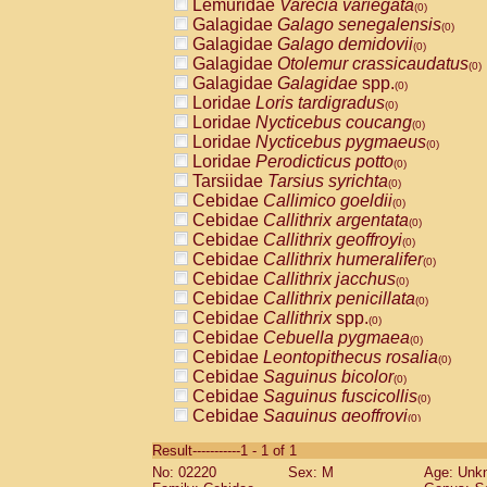
Lemuridae
Varecia variegata
(0)
Galagidae
Galago senegalensis
(0)
Galagidae
Galago demidovii
(0)
Galagidae
Otolemur crassicaudatus
(0)
Galagidae
Galagidae
spp.
(0)
Loridae
Loris tardigradus
(0)
Loridae
Nycticebus coucang
(0)
Loridae
Nycticebus pygmaeus
(0)
Loridae
Perodicticus potto
(0)
Tarsiidae
Tarsius syrichta
(0)
Cebidae
Callimico goeldii
(0)
Cebidae
Callithrix argentata
(0)
Cebidae
Callithrix geoffroyi
(0)
Cebidae
Callithrix humeralifer
(0)
Cebidae
Callithrix jacchus
(0)
Cebidae
Callithrix penicillata
(0)
Cebidae
Callithrix
spp.
(0)
Cebidae
Cebuella pygmaea
(0)
Cebidae
Leontopithecus rosalia
(0)
Cebidae
Saguinus bicolor
(0)
Cebidae
Saguinus fuscicollis
(0)
Cebidae
Saguinus geoffroyi
(0)
Cebidae
Saguinus imperator
(0)
Result-----------1 - 1 of 1
Cebidae
Saguinus labiatus
(0)
No: 02220
Sex: M
Age: Unk
Cebidae
Saguinus leucopus
(0)