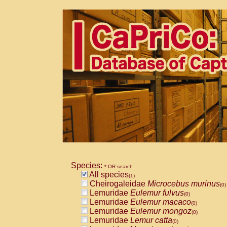
Species:
* OR search
All species
(1)
Cheirogaleidae
Microcebus murinus
(0)
Lemuridae
Eulemur fulvus
(0)
Lemuridae
Eulemur macaco
(0)
Lemuridae
Eulemur mongoz
(0)
Lemuridae
Lemur catta
(0)