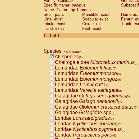
Family: Cebidae
Genus:
S
Cebidae
Saguinus midas
(0)
Specific name:
oedipus
Subspecif
Cebidae
Saguinus mystax
(0)
Name: Cotton-top Tamarin
Cebidae
Saguinus nigricollis
Skull: parts
Mandible: exist
(0)
Humerus: 
Cebidae
Saguinus oedipus
Ulna: exist
Scapula: exist
Femur: ex
(1)
Fibula: exist
Coxae: exist
Trunk: exi
Cebidae
Saguinus weddelli
(0)
Hand: exist
Foot: exist
Cebidae
Saguinus
spp.
(0)
Cebidae
Aotus trivirgatus
1 - 1 of 1
(0)
Cebidae
Cebus albifrons
(0)
Cebidae
Cebus apella
(0)
Species:
Cebidae
Cebus capucinus
* OR search
(0)
All species
Cebidae
Cebus nigrivittatus
(1)
(0)
Cheirogaleidae
Microcebus murinus
Cebidae
Cebus
spp.
(0)
(0)
Lemuridae
Eulemur fulvus
Cebidae
Saimiri boliviensis
(0)
(0)
Lemuridae
Eulemur macaco
Cebidae
Saimiri sciureus
(0)
(0)
Lemuridae
Eulemur mongoz
Atelidae
Alouatta caraya
(0)
(0)
Lemuridae
Lemur catta
Atelidae
Alouatta fusca
(0)
(0)
Lemuridae
Varecia variegata
Atelidae
Alouatta seniculus
(0)
(0)
Galagidae
Galago senegalensis
Atelidae
Alouatta
spp.
(0)
(0)
Galagidae
Galago demidovii
Atelidae
Ateles belzebuth
(0)
(0)
Galagidae
Otolemur crassicaudatus
Atelidae
Ateles geoffroyi
(0)
(0)
Galagidae
Galagidae
spp.
Atelidae
Ateles paniscus
(0)
(0)
Loridae
Loris tardigradus
Atelidae
Ateles
spp.
(0)
(0)
Loridae
Nycticebus coucang
Atelidae
Lagothrix lagothricha
(0)
(0)
Loridae
Nycticebus pygmaeus
Atelidae
Lagothrix lagothricha cana
(0)
(0)
Loridae
Perodicticus potto
Pitheciidae
Cacajao calvus rubicundu
(0)