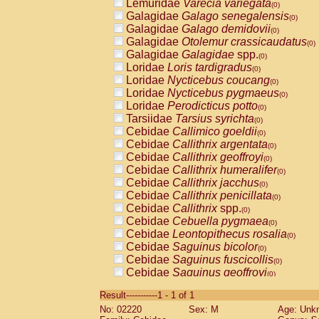
Lemuridae
Varecia variegata
(0)
Galagidae
Galago senegalensis
(0)
Galagidae
Galago demidovii
(0)
Galagidae
Otolemur crassicaudatus
(0)
Galagidae
Galagidae
spp.
(0)
Loridae
Loris tardigradus
(0)
Loridae
Nycticebus coucang
(0)
Loridae
Nycticebus pygmaeus
(0)
Loridae
Perodicticus potto
(0)
Tarsiidae
Tarsius syrichta
(0)
Cebidae
Callimico goeldii
(0)
Cebidae
Callithrix argentata
(0)
Cebidae
Callithrix geoffroyi
(0)
Cebidae
Callithrix humeralifer
(0)
Cebidae
Callithrix jacchus
(0)
Cebidae
Callithrix penicillata
(0)
Cebidae
Callithrix
spp.
(0)
Cebidae
Cebuella pygmaea
(0)
Cebidae
Leontopithecus rosalia
(0)
Cebidae
Saguinus bicolor
(0)
Cebidae
Saguinus fuscicollis
(0)
Cebidae
Saguinus geoffroyi
(0)
Cebidae
Saguinus imperator
(0)
Result-----------1 - 1 of 1
Cebidae
Saguinus labiatus
(0)
No: 02220
Sex: M
Age: Unk
Cebidae
Saguinus leucopus
(0)