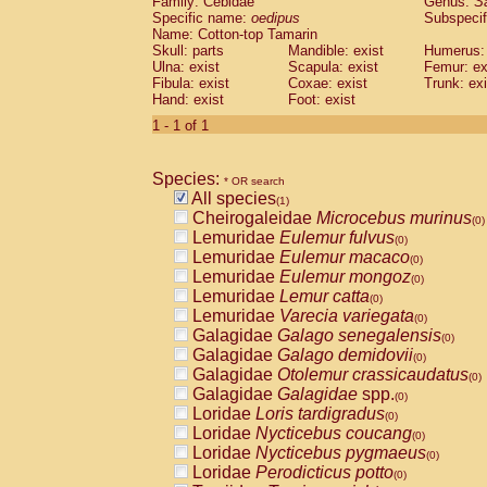
Family: Cebidae
Genus:
S
Cebidae
Saguinus midas
(0)
Specific name:
oedipus
Subspecif
Cebidae
Saguinus mystax
(0)
Name: Cotton-top Tamarin
Cebidae
Saguinus nigricollis
Skull: parts
Mandible: exist
(0)
Humerus: 
Cebidae
Saguinus oedipus
Ulna: exist
Scapula: exist
Femur: ex
(1)
Fibula: exist
Coxae: exist
Trunk: exi
Cebidae
Saguinus weddelli
(0)
Hand: exist
Foot: exist
Cebidae
Saguinus
spp.
(0)
Cebidae
Aotus trivirgatus
1 - 1 of 1
(0)
Cebidae
Cebus albifrons
(0)
Cebidae
Cebus apella
(0)
Species:
Cebidae
Cebus capucinus
* OR search
(0)
All species
Cebidae
Cebus nigrivittatus
(1)
(0)
Cheirogaleidae
Microcebus murinus
Cebidae
Cebus
spp.
(0)
(0)
Lemuridae
Eulemur fulvus
Cebidae
Saimiri boliviensis
(0)
(0)
Lemuridae
Eulemur macaco
Cebidae
Saimiri sciureus
(0)
(0)
Lemuridae
Eulemur mongoz
Atelidae
Alouatta caraya
(0)
(0)
Lemuridae
Lemur catta
Atelidae
Alouatta fusca
(0)
(0)
Lemuridae
Varecia variegata
Atelidae
Alouatta seniculus
(0)
(0)
Galagidae
Galago senegalensis
Atelidae
Alouatta
spp.
(0)
(0)
Galagidae
Galago demidovii
Atelidae
Ateles belzebuth
(0)
(0)
Galagidae
Otolemur crassicaudatus
Atelidae
Ateles geoffroyi
(0)
(0)
Galagidae
Galagidae
spp.
Atelidae
Ateles paniscus
(0)
(0)
Loridae
Loris tardigradus
Atelidae
Ateles
spp.
(0)
(0)
Loridae
Nycticebus coucang
Atelidae
Lagothrix lagothricha
(0)
(0)
Loridae
Nycticebus pygmaeus
Atelidae
Lagothrix lagothricha cana
(0)
(0)
Loridae
Perodicticus potto
Pitheciidae
Cacajao calvus rubicundu
(0)