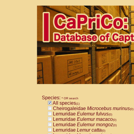
Species:
* OR search
All species
(1)
Cheirogaleidae
Microcebus murinus
(0)
Lemuridae
Eulemur fulvus
(0)
Lemuridae
Eulemur macaco
(0)
Lemuridae
Eulemur mongoz
(0)
Lemuridae
Lemur catta
(0)