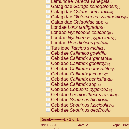
Lemuridae
Varecia variegata
(0)
Galagidae
Galago senegalensis
(0)
Galagidae
Galago demidovii
(0)
Galagidae
Otolemur crassicaudatus
(0)
Galagidae
Galagidae
spp.
(0)
Loridae
Loris tardigradus
(0)
Loridae
Nycticebus coucang
(0)
Loridae
Nycticebus pygmaeus
(0)
Loridae
Perodicticus potto
(0)
Tarsiidae
Tarsius syrichta
(0)
Cebidae
Callimico goeldii
(0)
Cebidae
Callithrix argentata
(0)
Cebidae
Callithrix geoffroyi
(0)
Cebidae
Callithrix humeralifer
(0)
Cebidae
Callithrix jacchus
(0)
Cebidae
Callithrix penicillata
(0)
Cebidae
Callithrix
spp.
(0)
Cebidae
Cebuella pygmaea
(0)
Cebidae
Leontopithecus rosalia
(0)
Cebidae
Saguinus bicolor
(0)
Cebidae
Saguinus fuscicollis
(0)
Cebidae
Saguinus geoffroyi
(0)
Cebidae
Saguinus imperator
(0)
Result-----------1 - 1 of 1
Cebidae
Saguinus labiatus
(0)
No: 02220
Sex: M
Age: Unk
Cebidae
Saguinus leucopus
(0)