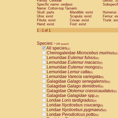
Family: Cebidae
Genus:
S
Cebidae
Saguinus midas
(0)
Specific name:
oedipus
Subspecif
Cebidae
Saguinus mystax
(0)
Name: Cotton-top Tamarin
Cebidae
Saguinus nigricollis
Skull: parts
Mandible: exist
(0)
Humerus: 
Cebidae
Saguinus oedipus
Ulna: exist
Scapula: exist
Femur: ex
(1)
Fibula: exist
Coxae: exist
Trunk: exi
Cebidae
Saguinus weddelli
(0)
Hand: exist
Foot: exist
Cebidae
Saguinus
spp.
(0)
Cebidae
Aotus trivirgatus
1 - 1 of 1
(0)
Cebidae
Cebus albifrons
(0)
Cebidae
Cebus apella
(0)
Species:
Cebidae
Cebus capucinus
* OR search
(0)
All species
Cebidae
Cebus nigrivittatus
(1)
(0)
Cheirogaleidae
Microcebus murinus
Cebidae
Cebus
spp.
(0)
(0)
Lemuridae
Eulemur fulvus
Cebidae
Saimiri boliviensis
(0)
(0)
Lemuridae
Eulemur macaco
Cebidae
Saimiri sciureus
(0)
(0)
Lemuridae
Eulemur mongoz
Atelidae
Alouatta caraya
(0)
(0)
Lemuridae
Lemur catta
Atelidae
Alouatta fusca
(0)
(0)
Lemuridae
Varecia variegata
Atelidae
Alouatta seniculus
(0)
(0)
Galagidae
Galago senegalensis
Atelidae
Alouatta
spp.
(0)
(0)
Galagidae
Galago demidovii
Atelidae
Ateles belzebuth
(0)
(0)
Galagidae
Otolemur crassicaudatus
Atelidae
Ateles geoffroyi
(0)
(0)
Galagidae
Galagidae
spp.
Atelidae
Ateles paniscus
(0)
(0)
Loridae
Loris tardigradus
Atelidae
Ateles
spp.
(0)
(0)
Loridae
Nycticebus coucang
Atelidae
Lagothrix lagothricha
(0)
(0)
Loridae
Nycticebus pygmaeus
Atelidae
Lagothrix lagothricha cana
(0)
(0)
Loridae
Perodicticus potto
Pitheciidae
Cacajao calvus rubicundu
(0)