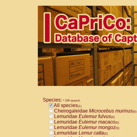
Species:
* OR search
All species
(1)
Cheirogaleidae
Microcebus murinus
(0)
Lemuridae
Eulemur fulvus
(0)
Lemuridae
Eulemur macaco
(0)
Lemuridae
Eulemur mongoz
(0)
Lemuridae
Lemur catta
(0)