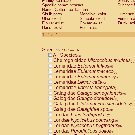
Family: Cebidae
Genus:
S
Cebidae
Saguinus midas
(0)
Specific name:
oedipus
Subspecif
Cebidae
Saguinus mystax
(0)
Name: Cotton-top Tamarin
Cebidae
Saguinus nigricollis
Skull: parts
Mandible: exist
(0)
Humerus: 
Cebidae
Saguinus oedipus
Ulna: exist
Scapula: exist
Femur: ex
(1)
Fibula: exist
Coxae: exist
Trunk: exi
Cebidae
Saguinus weddelli
(0)
Hand: exist
Foot: exist
Cebidae
Saguinus
spp.
(0)
Cebidae
Aotus trivirgatus
1 - 1 of 1
(0)
Cebidae
Cebus albifrons
(0)
Cebidae
Cebus apella
(0)
Species:
Cebidae
Cebus capucinus
* OR search
(0)
All Species
Cebidae
Cebus nigrivittatus
(1)
(0)
Cheirogaleidae
Microcebus murinus
Cebidae
Cebus
spp.
(0)
(0)
Lemuridae
Eulemur fulvus
Cebidae
Saimiri boliviensis
(0)
(0)
Lemuridae
Eulemur macaco
Cebidae
Saimiri sciureus
(0)
(0)
Lemuridae
Eulemur mongoz
Atelidae
Alouatta caraya
(0)
(0)
Lemuridae
Lemur catta
Atelidae
Alouatta fusca
(0)
(0)
Lemuridae
Varecia variegata
Atelidae
Alouatta seniculus
(0)
(0)
Galagidae
Galago senegalensis
Atelidae
Alouatta
spp.
(0)
(0)
Galagidae
Galago demidovii
Atelidae
Ateles belzebuth
(0)
(0)
Galagidae
Otolemur crassicaudatus
Atelidae
Ateles geoffroyi
(0)
(0)
Galagidae
Galagidae
spp.
Atelidae
Ateles paniscus
(0)
(0)
Loridae
Loris tardigradus
Atelidae
Ateles
spp.
(0)
(0)
Loridae
Nycticebus coucang
Atelidae
Lagothrix lagothricha
(0)
(0)
Loridae
Nycticebus pygmaeus
Atelidae
Lagothrix lagothricha cana
(0)
(0)
Loridae
Perodicticus potto
Pitheciidae
Cacajao calvus rubicundu
(0)