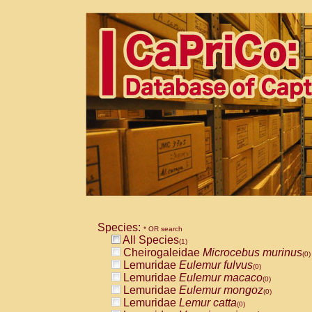
Species:
* OR search
All Species
(1)
Cheirogaleidae
Microcebus murinus
(0)
Lemuridae
Eulemur fulvus
(0)
Lemuridae
Eulemur macaco
(0)
Lemuridae
Eulemur mongoz
(0)
Lemuridae
Lemur catta
(0)