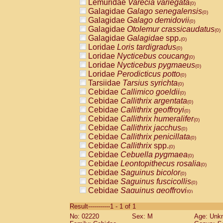
Lemuridae
Varecia variegata
(0)
Galagidae
Galago senegalensis
(0)
Galagidae
Galago demidovii
(0)
Galagidae
Otolemur crassicaudatus
(0)
Galagidae
Galagidae
spp.
(0)
Loridae
Loris tardigradus
(0)
Loridae
Nycticebus coucang
(0)
Loridae
Nycticebus pygmaeus
(0)
Loridae
Perodicticus potto
(0)
Tarsiidae
Tarsius syrichta
(0)
Cebidae
Callimico goeldii
(0)
Cebidae
Callithrix argentata
(0)
Cebidae
Callithrix geoffroyi
(0)
Cebidae
Callithrix humeralifer
(0)
Cebidae
Callithrix jacchus
(0)
Cebidae
Callithrix penicillata
(0)
Cebidae
Callithrix
spp.
(0)
Cebidae
Cebuella pygmaea
(0)
Cebidae
Leontopithecus rosalia
(0)
Cebidae
Saguinus bicolor
(0)
Cebidae
Saguinus fuscicollis
(0)
Cebidae
Saguinus geoffroyi
(0)
Cebidae
Saguinus imperator
(0)
Result-----------1 - 1 of 1
Cebidae
Saguinus labiatus
(0)
No: 02220
Sex: M
Age: Unk
Cebidae
Saguinus leucopus
(0)