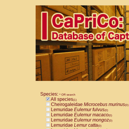
Species:
* OR search
All species
(1)
Cheirogaleidae
Microcebus murinus
(0)
Lemuridae
Eulemur fulvus
(0)
Lemuridae
Eulemur macaco
(0)
Lemuridae
Eulemur mongoz
(0)
Lemuridae
Lemur catta
(0)