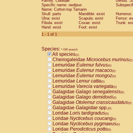
Family: Cebidae
Genus:
S
Cebidae
Saguinus midas
(0)
Specific name:
oedipus
Subspecif
Cebidae
Saguinus mystax
(0)
Name: Cotton-top Tamarin
Cebidae
Saguinus nigricollis
Skull: parts
Mandible: exist
(0)
Humerus: 
Cebidae
Saguinus oedipus
Ulna: exist
Scapula: exist
Femur: ex
(1)
Fibula: exist
Coxae: exist
Trunk: exi
Cebidae
Saguinus weddelli
(0)
Hand: exist
Foot: exist
Cebidae
Saguinus
spp.
(0)
Cebidae
Aotus trivirgatus
1 - 1 of 1
(0)
Cebidae
Cebus albifrons
(0)
Cebidae
Cebus apella
(0)
Species:
Cebidae
Cebus capucinus
* OR search
(0)
All species
Cebidae
Cebus nigrivittatus
(1)
(0)
Cheirogaleidae
Microcebus murinus
Cebidae
Cebus
spp.
(0)
(0)
Lemuridae
Eulemur fulvus
Cebidae
Saimiri boliviensis
(0)
(0)
Lemuridae
Eulemur macaco
Cebidae
Saimiri sciureus
(0)
(0)
Lemuridae
Eulemur mongoz
Atelidae
Alouatta caraya
(0)
(0)
Lemuridae
Lemur catta
Atelidae
Alouatta fusca
(0)
(0)
Lemuridae
Varecia variegata
Atelidae
Alouatta seniculus
(0)
(0)
Galagidae
Galago senegalensis
Atelidae
Alouatta
spp.
(0)
(0)
Galagidae
Galago demidovii
Atelidae
Ateles belzebuth
(0)
(0)
Galagidae
Otolemur crassicaudatus
Atelidae
Ateles geoffroyi
(0)
(0)
Galagidae
Galagidae
spp.
Atelidae
Ateles paniscus
(0)
(0)
Loridae
Loris tardigradus
Atelidae
Ateles
spp.
(0)
(0)
Loridae
Nycticebus coucang
Atelidae
Lagothrix lagothricha
(0)
(0)
Loridae
Nycticebus pygmaeus
Atelidae
Lagothrix lagothricha cana
(0)
(0)
Loridae
Perodicticus potto
Pitheciidae
Cacajao calvus rubicundu
(0)