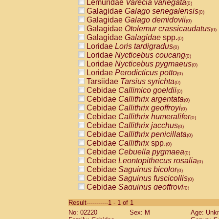
Lemuridae
Varecia variegata
(0)
Galagidae
Galago senegalensis
(0)
Galagidae
Galago demidovii
(0)
Galagidae
Otolemur crassicaudatus
(0)
Galagidae
Galagidae
spp.
(0)
Loridae
Loris tardigradus
(0)
Loridae
Nycticebus coucang
(0)
Loridae
Nycticebus pygmaeus
(0)
Loridae
Perodicticus potto
(0)
Tarsiidae
Tarsius syrichta
(0)
Cebidae
Callimico goeldii
(0)
Cebidae
Callithrix argentata
(0)
Cebidae
Callithrix geoffroyi
(0)
Cebidae
Callithrix humeralifer
(0)
Cebidae
Callithrix jacchus
(0)
Cebidae
Callithrix penicillata
(0)
Cebidae
Callithrix
spp.
(0)
Cebidae
Cebuella pygmaea
(0)
Cebidae
Leontopithecus rosalia
(0)
Cebidae
Saguinus bicolor
(0)
Cebidae
Saguinus fuscicollis
(0)
Cebidae
Saguinus geoffroyi
(0)
Cebidae
Saguinus imperator
(0)
Result-----------1 - 1 of 1
Cebidae
Saguinus labiatus
(0)
No: 02220
Sex: M
Age: Unk
Cebidae
Saguinus leucopus
(0)