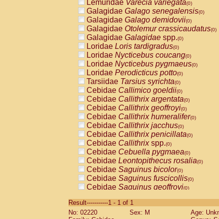
Lemuridae
Varecia variegata
(0)
Galagidae
Galago senegalensis
(0)
Galagidae
Galago demidovii
(0)
Galagidae
Otolemur crassicaudatus
(0)
Galagidae
Galagidae
spp.
(0)
Loridae
Loris tardigradus
(0)
Loridae
Nycticebus coucang
(0)
Loridae
Nycticebus pygmaeus
(0)
Loridae
Perodicticus potto
(0)
Tarsiidae
Tarsius syrichta
(0)
Cebidae
Callimico goeldii
(0)
Cebidae
Callithrix argentata
(0)
Cebidae
Callithrix geoffroyi
(0)
Cebidae
Callithrix humeralifer
(0)
Cebidae
Callithrix jacchus
(0)
Cebidae
Callithrix penicillata
(0)
Cebidae
Callithrix
spp.
(0)
Cebidae
Cebuella pygmaea
(0)
Cebidae
Leontopithecus rosalia
(0)
Cebidae
Saguinus bicolor
(0)
Cebidae
Saguinus fuscicollis
(0)
Cebidae
Saguinus geoffroyi
(0)
Cebidae
Saguinus imperator
(0)
Result-----------1 - 1 of 1
Cebidae
Saguinus labiatus
(0)
No: 02220
Sex: M
Age: Unk
Cebidae
Saguinus leucopus
(0)