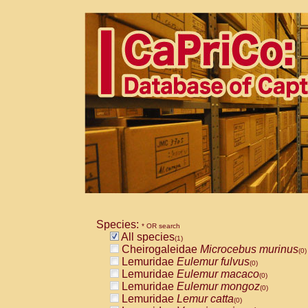
Species:
* OR search
All species
(1)
Cheirogaleidae
Microcebus murinus
(0)
Lemuridae
Eulemur fulvus
(0)
Lemuridae
Eulemur macaco
(0)
Lemuridae
Eulemur mongoz
(0)
Lemuridae
Lemur catta
(0)