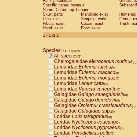
Family: Cebidae
Genus:
S
Cebidae
Saguinus midas
(0)
Specific name:
oedipus
Subspecif
Cebidae
Saguinus mystax
(0)
Name: Cotton-top Tamarin
Cebidae
Saguinus nigricollis
Skull: parts
Mandible: exist
(0)
Humerus: 
Cebidae
Saguinus oedipus
Ulna: exist
Scapula: exist
Femur: ex
(1)
Fibula: exist
Coxae: exist
Trunk: exi
Cebidae
Saguinus weddelli
(0)
Hand: exist
Foot: exist
Cebidae
Saguinus
spp.
(0)
Cebidae
Aotus trivirgatus
1 - 1 of 1
(0)
Cebidae
Cebus albifrons
(0)
Cebidae
Cebus apella
(0)
Species:
Cebidae
Cebus capucinus
* OR search
(0)
All species
Cebidae
Cebus nigrivittatus
(1)
(0)
Cheirogaleidae
Microcebus murinus
Cebidae
Cebus
spp.
(0)
(0)
Lemuridae
Eulemur fulvus
Cebidae
Saimiri boliviensis
(0)
(0)
Lemuridae
Eulemur macaco
Cebidae
Saimiri sciureus
(0)
(0)
Lemuridae
Eulemur mongoz
Atelidae
Alouatta caraya
(0)
(0)
Lemuridae
Lemur catta
Atelidae
Alouatta fusca
(0)
(0)
Lemuridae
Varecia variegata
Atelidae
Alouatta seniculus
(0)
(0)
Galagidae
Galago senegalensis
Atelidae
Alouatta
spp.
(0)
(0)
Galagidae
Galago demidovii
Atelidae
Ateles belzebuth
(0)
(0)
Galagidae
Otolemur crassicaudatus
Atelidae
Ateles geoffroyi
(0)
(0)
Galagidae
Galagidae
spp.
Atelidae
Ateles paniscus
(0)
(0)
Loridae
Loris tardigradus
Atelidae
Ateles
spp.
(0)
(0)
Loridae
Nycticebus coucang
Atelidae
Lagothrix lagothricha
(0)
(0)
Loridae
Nycticebus pygmaeus
Atelidae
Lagothrix lagothricha cana
(0)
(0)
Loridae
Perodicticus potto
Pitheciidae
Cacajao calvus rubicundu
(0)