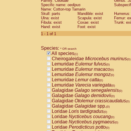
Family: Cebidae
Genus:
S
Cebidae
Saguinus midas
(0)
Specific name:
oedipus
Subspecif
Cebidae
Saguinus mystax
(0)
Name: Cotton-top Tamarin
Cebidae
Saguinus nigricollis
Skull: parts
Mandible: exist
(0)
Humerus: 
Cebidae
Saguinus oedipus
Ulna: exist
Scapula: exist
Femur: ex
(1)
Fibula: exist
Coxae: exist
Trunk: exi
Cebidae
Saguinus weddelli
(0)
Hand: exist
Foot: exist
Cebidae
Saguinus
spp.
(0)
Cebidae
Aotus trivirgatus
1 - 1 of 1
(0)
Cebidae
Cebus albifrons
(0)
Cebidae
Cebus apella
(0)
Species:
Cebidae
Cebus capucinus
* OR search
(0)
All species
Cebidae
Cebus nigrivittatus
(1)
(0)
Cheirogaleidae
Microcebus murinus
Cebidae
Cebus
spp.
(0)
(0)
Lemuridae
Eulemur fulvus
Cebidae
Saimiri boliviensis
(0)
(0)
Lemuridae
Eulemur macaco
Cebidae
Saimiri sciureus
(0)
(0)
Lemuridae
Eulemur mongoz
Atelidae
Alouatta caraya
(0)
(0)
Lemuridae
Lemur catta
Atelidae
Alouatta fusca
(0)
(0)
Lemuridae
Varecia variegata
Atelidae
Alouatta seniculus
(0)
(0)
Galagidae
Galago senegalensis
Atelidae
Alouatta
spp.
(0)
(0)
Galagidae
Galago demidovii
Atelidae
Ateles belzebuth
(0)
(0)
Galagidae
Otolemur crassicaudatus
Atelidae
Ateles geoffroyi
(0)
(0)
Galagidae
Galagidae
spp.
Atelidae
Ateles paniscus
(0)
(0)
Loridae
Loris tardigradus
Atelidae
Ateles
spp.
(0)
(0)
Loridae
Nycticebus coucang
Atelidae
Lagothrix lagothricha
(0)
(0)
Loridae
Nycticebus pygmaeus
Atelidae
Lagothrix lagothricha cana
(0)
(0)
Loridae
Perodicticus potto
Pitheciidae
Cacajao calvus rubicundu
(0)