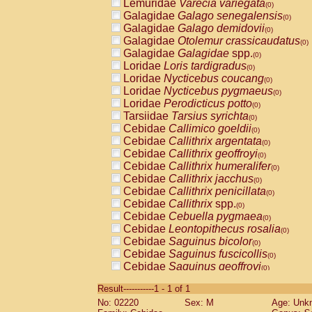
Lemuridae
Varecia variegata
(0)
Galagidae
Galago senegalensis
(0)
Galagidae
Galago demidovii
(0)
Galagidae
Otolemur crassicaudatus
(0)
Galagidae
Galagidae
spp.
(0)
Loridae
Loris tardigradus
(0)
Loridae
Nycticebus coucang
(0)
Loridae
Nycticebus pygmaeus
(0)
Loridae
Perodicticus potto
(0)
Tarsiidae
Tarsius syrichta
(0)
Cebidae
Callimico goeldii
(0)
Cebidae
Callithrix argentata
(0)
Cebidae
Callithrix geoffroyi
(0)
Cebidae
Callithrix humeralifer
(0)
Cebidae
Callithrix jacchus
(0)
Cebidae
Callithrix penicillata
(0)
Cebidae
Callithrix
spp.
(0)
Cebidae
Cebuella pygmaea
(0)
Cebidae
Leontopithecus rosalia
(0)
Cebidae
Saguinus bicolor
(0)
Cebidae
Saguinus fuscicollis
(0)
Cebidae
Saguinus geoffroyi
(0)
Cebidae
Saguinus imperator
(0)
Result-----------1 - 1 of 1
Cebidae
Saguinus labiatus
(0)
No: 02220
Sex: M
Age: Unk
Cebidae
Saguinus leucopus
(0)