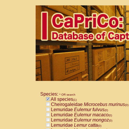
Species:
* OR search
All species
(1)
Cheirogaleidae
Microcebus murinus
(0)
Lemuridae
Eulemur fulvus
(0)
Lemuridae
Eulemur macaco
(0)
Lemuridae
Eulemur mongoz
(0)
Lemuridae
Lemur catta
(0)