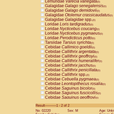
Lemuridae
Varecia variegata
(0)
Galagidae
Galago senegalensis
(0)
Galagidae
Galago demidovii
(0)
Galagidae
Otolemur crassicaudatus
(0)
Galagidae
Galagidae
spp.
(0)
Loridae
Loris tardigradus
(0)
Loridae
Nycticebus coucang
(0)
Loridae
Nycticebus pygmaeus
(0)
Loridae
Perodicticus potto
(0)
Tarsiidae
Tarsius syrichta
(0)
Cebidae
Callimico goeldii
(0)
Cebidae
Callithrix argentata
(0)
Cebidae
Callithrix geoffroyi
(0)
Cebidae
Callithrix humeralifer
(0)
Cebidae
Callithrix jacchus
(0)
Cebidae
Callithrix penicillata
(0)
Cebidae
Callithrix
spp.
(0)
Cebidae
Cebuella pygmaea
(0)
Cebidae
Leontopithecus rosalia
(0)
Cebidae
Saguinus bicolor
(0)
Cebidae
Saguinus fuscicollis
(0)
Cebidae
Saguinus geoffroyi
(0)
Cebidae
Saguinus imperator
(0)
Result-----------1 - 2 of 2
Cebidae
Saguinus labiatus
(0)
No: 02220
Sex: M
Age: Unk
Cebidae
Saguinus leucopus
(0)