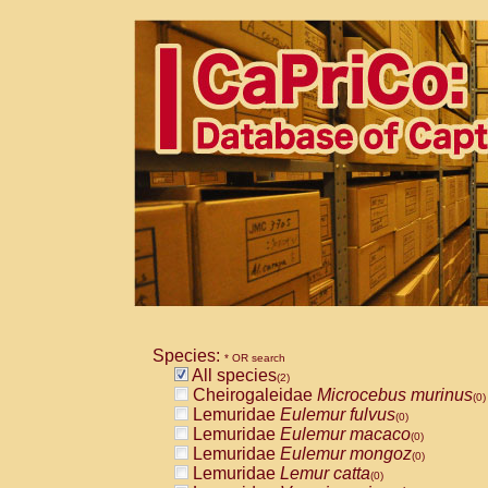
Species:
* OR search
All species
(2)
Cheirogaleidae
Microcebus murinus
(0)
Lemuridae
Eulemur fulvus
(0)
Lemuridae
Eulemur macaco
(0)
Lemuridae
Eulemur mongoz
(0)
Lemuridae
Lemur catta
(0)