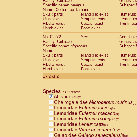
Family: Cebidae
Genus:
S
Cebidae
Saguinus midas
(0)
Specific name:
oedipus
Subspecif
Cebidae
Saguinus mystax
(0)
Name: Cotton-top Tamarin
Cebidae
Saguinus nigricollis
Skull: parts
Mandible: exist
(1)
Humerus: 
Cebidae
Saguinus oedipus
Ulna: exist
Scapula: exist
Femur: ex
(1)
Fibula: exist
Coxae: exist
Trunk: exi
Cebidae
Saguinus weddelli
(0)
Hand: exist
Foot: exist
Cebidae
Saguinus
spp.
(0)
Cebidae
Aotus trivirgatus
(0)
No: 02272
Sex: F
Age: Unk
Cebidae
Cebus albifrons
Family: Cebidae
Genus:
S
(0)
Cebidae
Cebus apella
Specific name:
nigricollis
Subspecif
(0)
Name:
Cebidae
Cebus capucinus
(0)
Skull: parts
Mandible: exist
Humerus: 
Cebidae
Cebus nigrivittatus
(0)
Ulna: exist
Scapula: exist
Femur: ex
Cebidae
Cebus
spp.
(0)
Fibula: exist
Coxae: exist
Trunk: exi
Cebidae
Saimiri boliviensis
Hand: exist
Foot: exist
(0)
Cebidae
Saimiri sciureus
(0)
1 - 2 of 2
Atelidae
Alouatta caraya
(0)
Atelidae
Alouatta fusca
(0)
Atelidae
Alouatta seniculus
Species:
(0)
* OR search
Atelidae
Alouatta
spp.
All species
(0)
(2)
Atelidae
Ateles belzebuth
Cheirogaleidae
Microcebus murinus
(0)
(0)
Atelidae
Ateles geoffroyi
Lemuridae
Eulemur fulvus
(0)
(0)
Atelidae
Ateles paniscus
Lemuridae
Eulemur macaco
(0)
(0)
Atelidae
Ateles
spp.
Lemuridae
Eulemur mongoz
(0)
(0)
Atelidae
Lagothrix lagothricha
Lemuridae
Lemur catta
(0)
(0)
Atelidae
Lagothrix lagothricha cana
Lemuridae
Varecia variegata
(0)
(0)
Pitheciidae
Cacajao calvus rubicundu
Galagidae
Galago senegalensis
(0)