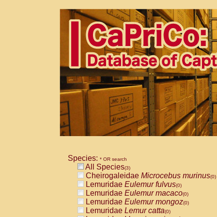
Species:
* OR search
All Species
(3)
Cheirogaleidae
Microcebus murinus
(0)
Lemuridae
Eulemur fulvus
(0)
Lemuridae
Eulemur macaco
(0)
Lemuridae
Eulemur mongoz
(0)
Lemuridae
Lemur catta
(0)