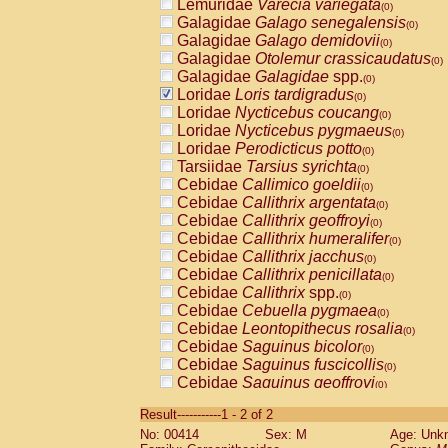
Lemuridae
Varecia variegata
(0)
Galagidae
Galago senegalensis
(0)
Galagidae
Galago demidovii
(0)
Galagidae
Otolemur crassicaudatus
(0)
Galagidae
Galagidae
spp.
(0)
Loridae
Loris tardigradus
(0)
Loridae
Nycticebus coucang
(0)
Loridae
Nycticebus pygmaeus
(0)
Loridae
Perodicticus potto
(0)
Tarsiidae
Tarsius syrichta
(0)
Cebidae
Callimico goeldii
(0)
Cebidae
Callithrix argentata
(0)
Cebidae
Callithrix geoffroyi
(0)
Cebidae
Callithrix humeralifer
(0)
Cebidae
Callithrix jacchus
(0)
Cebidae
Callithrix penicillata
(0)
Cebidae
Callithrix
spp.
(0)
Cebidae
Cebuella pygmaea
(0)
Cebidae
Leontopithecus rosalia
(0)
Cebidae
Saguinus bicolor
(0)
Cebidae
Saguinus fuscicollis
(0)
Cebidae
Saguinus geoffroyi
(0)
Cebidae
Saguinus imperator
(0)
Result-----------1 - 2 of 2
Cebidae
Saguinus labiatus
(0)
No: 00414
Sex: M
Age: Unk
Cebidae
Saguinus leucopus
(0)