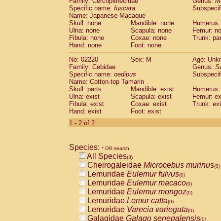
Family: Cercopithecidae
Genus:
M
Cebidae
Saguinus midas
(0)
Specific name:
fuscata
Subspeci
Cebidae
Saguinus mystax
(0)
Name: Japanese Macaque
Cebidae
Saguinus nigricollis
Skull: none
Mandible: none
(0)
Humerus:
Cebidae
Saguinus oedipus
Ulna: none
Scapula: none
Femur: n
(1)
Fibula: none
Coxae: none
Trunk: pa
Cebidae
Saguinus weddelli
(0)
Hand: none
Foot: none
Cebidae
Saguinus
spp.
(0)
Cebidae
Aotus trivirgatus
(0)
No: 02220
Sex: M
Age: Unk
Cebidae
Cebus albifrons
Family: Cebidae
Genus:
S
(0)
Cebidae
Cebus apella
Specific name:
oedipus
Subspecif
(0)
Name: Cotton-top Tamarin
Cebidae
Cebus capucinus
(0)
Skull: parts
Mandible: exist
Humerus: 
Cebidae
Cebus nigrivittatus
(0)
Ulna: exist
Scapula: exist
Femur: ex
Cebidae
Cebus
spp.
(0)
Fibula: exist
Coxae: exist
Trunk: exi
Cebidae
Saimiri boliviensis
Hand: exist
Foot: exist
(0)
Cebidae
Saimiri sciureus
(0)
1 - 2 of 2
Atelidae
Alouatta caraya
(0)
Atelidae
Alouatta fusca
(0)
Atelidae
Alouatta seniculus
Species:
(0)
* OR search
Atelidae
Alouatta
spp.
All Species
(0)
(3)
Atelidae
Ateles belzebuth
Cheirogaleidae
Microcebus murinus
(0)
(0)
Atelidae
Ateles geoffroyi
Lemuridae
Eulemur fulvus
(0)
(0)
Atelidae
Ateles paniscus
Lemuridae
Eulemur macaco
(0)
(0)
Atelidae
Ateles
spp.
Lemuridae
Eulemur mongoz
(0)
(0)
Atelidae
Lagothrix lagothricha
Lemuridae
Lemur catta
(0)
(0)
Atelidae
Lagothrix lagothricha cana
Lemuridae
Varecia variegata
(0)
(0)
Pitheciidae
Cacajao calvus rubicundu
Galagidae
Galago senegalensis
(0)