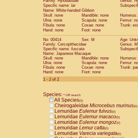
Family: Hylobatidae
Genus:
H
Cebidae
Saguinus midas
(0)
Specific name:
lar
Subspecif
Cebidae
Saguinus mystax
(0)
Name: White-handed Gibbon
Cebidae
Saguinus nigricollis
(0)
Skull: none
Mandible: none
Humerus:
Cebidae
Saguinus oedipus
(1)
Ulna: none
Scapula: none
Femur: n
Cebidae
Saguinus weddelli
Fibula: none
Coxae: none
Trunk: exi
(0)
Cebidae
Saguinus
spp.
Hand: none
Foot: none
(0)
Cebidae
Aotus trivirgatus
(0)
No: 00414
Sex: M
Age: Unk
Cebidae
Cebus albifrons
(0)
Family: Cercopithecidae
Genus:
M
Cebidae
Cebus apella
(0)
Specific name:
fuscata
Subspeci
Cebidae
Cebus capucinus
(0)
Name: Japanese Macaque
Cebidae
Cebus nigrivittatus
Skull: none
Mandible: none
Humerus:
(0)
Ulna: none
Cebidae
Cebus
Scapula: none
spp.
Femur: n
(0)
Fibula: none
Coxae: none
Trunk: pa
Cebidae
Saimiri boliviensis
(0)
Hand: none
Foot: none
Cebidae
Saimiri sciureus
(0)
1 - 2 of 2
Atelidae
Alouatta caraya
(0)
Atelidae
Alouatta fusca
(0)
Atelidae
Alouatta seniculus
(0)
Species:
* OR search
Atelidae
Alouatta
spp.
(0)
All Species
(3)
Atelidae
Ateles belzebuth
(0)
Cheirogaleidae
Microcebus murinus
(0)
Atelidae
Ateles geoffroyi
(0)
Lemuridae
Eulemur fulvus
(0)
Atelidae
Ateles paniscus
(0)
Lemuridae
Eulemur macaco
(0)
Atelidae
Ateles
spp.
(0)
Lemuridae
Eulemur mongoz
(0)
Atelidae
Lagothrix lagothricha
(0)
Lemuridae
Lemur catta
(0)
Atelidae
Lagothrix lagothricha cana
(0)
Lemuridae
Varecia variegata
(0)
Pitheciidae
Cacajao calvus rubicundu