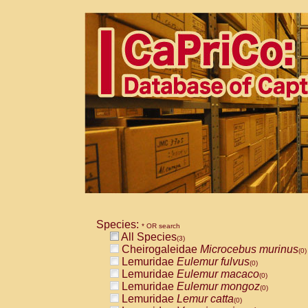
Species:
* OR search
All Species
(3)
Cheirogaleidae
Microcebus murinus
(0)
Lemuridae
Eulemur fulvus
(0)
Lemuridae
Eulemur macaco
(0)
Lemuridae
Eulemur mongoz
(0)
Lemuridae
Lemur catta
(0)