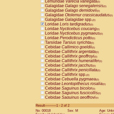
Lemuridae
Varecia variegata
(0)
Galagidae
Galago senegalensis
(0)
Galagidae
Galago demidovii
(0)
Galagidae
Otolemur crassicaudatus
(0)
Galagidae
Galagidae
spp.
(0)
Loridae
Loris tardigradus
(0)
Loridae
Nycticebus coucang
(0)
Loridae
Nycticebus pygmaeus
(0)
Loridae
Perodicticus potto
(0)
Tarsiidae
Tarsius syrichta
(0)
Cebidae
Callimico goeldii
(0)
Cebidae
Callithrix argentata
(0)
Cebidae
Callithrix geoffroyi
(0)
Cebidae
Callithrix humeralifer
(0)
Cebidae
Callithrix jacchus
(0)
Cebidae
Callithrix penicillata
(0)
Cebidae
Callithrix
spp.
(0)
Cebidae
Cebuella pygmaea
(0)
Cebidae
Leontopithecus rosalia
(0)
Cebidae
Saguinus bicolor
(0)
Cebidae
Saguinus fuscicollis
(0)
Cebidae
Saguinus geoffroyi
(0)
Cebidae
Saguinus imperator
(0)
Result-----------1 - 2 of 2
Cebidae
Saguinus labiatus
(0)
No: 00018
Sex: M
Age: Unk
Cebidae
Saguinus leucopus
(0)