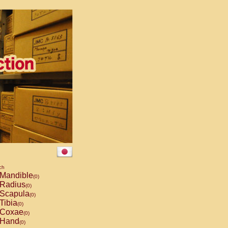
ch
Mandible
(0)
Radius
(0)
Scapula
(0)
Tibia
(0)
Coxae
(0)
Hand
(0)