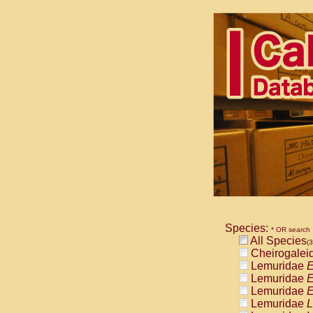
Species:
* OR search
All Species
(3
Cheirogalei
Lemuridae
E
Lemuridae
E
Lemuridae
E
Lemuridae
L