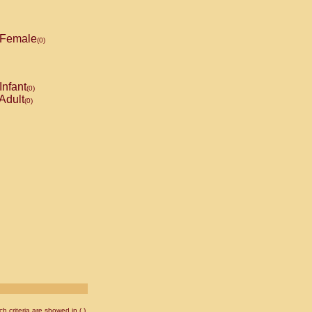
Female
(0)
Infant
(0)
Adult
(0)
 criteria are showed in ( ).