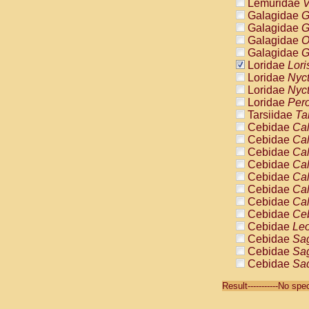
Lemuridae
V
Galagidae
G
Galagidae
G
Galagidae
O
Galagidae
G
Loridae
Lori
Loridae
Nyc
Loridae
Nyc
Loridae
Pero
Tarsiidae
Ta
Cebidae
Cal
Cebidae
Cal
Cebidae
Cal
Cebidae
Cal
Cebidae
Cal
Cebidae
Cal
Cebidae
Cal
Cebidae
Ce
Cebidae
Leo
Cebidae
Sag
Cebidae
Sag
Cebidae
Sag
Cebidae
Sag
Result-----------No sp
Cebidae
Sag
Cebidae
Sa