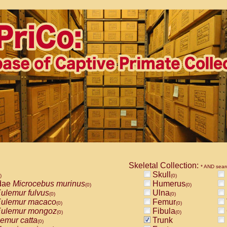
Skeletal Collection:
* AND sear
Skull
)
(0)
dae
Microcebus murinus
Humerus
(0)
(0)
ulemur fulvus
Ulna
(0)
(0)
ulemur macaco
Femur
(0)
(0)
ulemur mongoz
Fibula
(0)
(0)
emur catta
Trunk
(0)