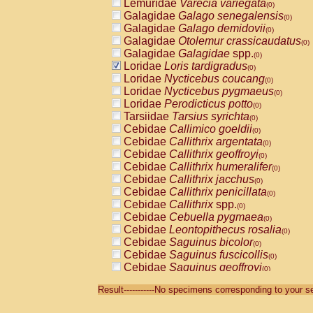
Lemuridae
Varecia variegata
(0)
Galagidae
Galago senegalensis
(0)
Galagidae
Galago demidovii
(0)
Galagidae
Otolemur crassicaudatus
(0)
Galagidae
Galagidae
spp.
(0)
Loridae
Loris tardigradus
(0)
Loridae
Nycticebus coucang
(0)
Loridae
Nycticebus pygmaeus
(0)
Loridae
Perodicticus potto
(0)
Tarsiidae
Tarsius syrichta
(0)
Cebidae
Callimico goeldii
(0)
Cebidae
Callithrix argentata
(0)
Cebidae
Callithrix geoffroyi
(0)
Cebidae
Callithrix humeralifer
(0)
Cebidae
Callithrix jacchus
(0)
Cebidae
Callithrix penicillata
(0)
Cebidae
Callithrix
spp.
(0)
Cebidae
Cebuella pygmaea
(0)
Cebidae
Leontopithecus rosalia
(0)
Cebidae
Saguinus bicolor
(0)
Cebidae
Saguinus fuscicollis
(0)
Cebidae
Saguinus geoffroyi
(0)
Cebidae
Saguinus imperator
(0)
Result-----------No specimens corresponding to your se
Cebidae
Saguinus labiatus
(0)
Cebidae
Saguinus leucopus
(0)