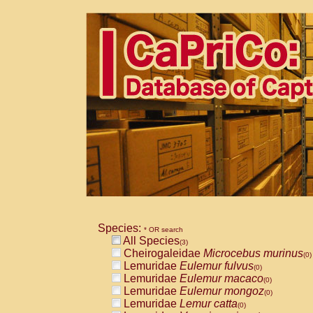
Species:
* OR search
All Species
(3)
Cheirogaleidae
Microcebus murinus
(0)
Lemuridae
Eulemur fulvus
(0)
Lemuridae
Eulemur macaco
(0)
Lemuridae
Eulemur mongoz
(0)
Lemuridae
Lemur catta
(0)