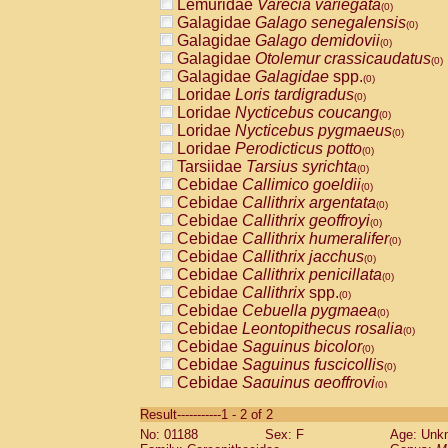
Lemuridae
Varecia variegata
(0)
Galagidae
Galago senegalensis
(0)
Galagidae
Galago demidovii
(0)
Galagidae
Otolemur crassicaudatus
(0)
Galagidae
Galagidae
spp.
(0)
Loridae
Loris tardigradus
(0)
Loridae
Nycticebus coucang
(0)
Loridae
Nycticebus pygmaeus
(0)
Loridae
Perodicticus potto
(0)
Tarsiidae
Tarsius syrichta
(0)
Cebidae
Callimico goeldii
(0)
Cebidae
Callithrix argentata
(0)
Cebidae
Callithrix geoffroyi
(0)
Cebidae
Callithrix humeralifer
(0)
Cebidae
Callithrix jacchus
(0)
Cebidae
Callithrix penicillata
(0)
Cebidae
Callithrix
spp.
(0)
Cebidae
Cebuella pygmaea
(0)
Cebidae
Leontopithecus rosalia
(0)
Cebidae
Saguinus bicolor
(0)
Cebidae
Saguinus fuscicollis
(0)
Cebidae
Saguinus geoffroyi
(0)
Cebidae
Saguinus imperator
(0)
Result-----------1 - 2 of 2
Cebidae
Saguinus labiatus
(0)
No: 01188
Sex: F
Age: Unk
Cebidae
Saguinus leucopus
(0)