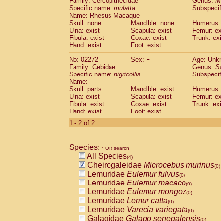
Family: Cercopithecidae
Genus:
M
Cebidae
Saguinus midas
(0)
Specific name:
mulatta
Subspecif
Cebidae
Saguinus mystax
(0)
Name: Rhesus Macaque
Cebidae
Saguinus nigricollis
Skull: none
Mandible: none
(1)
Humerus: 
Cebidae
Saguinus oedipus
Ulna: exist
Scapula: exist
Femur: ex
(0)
Fibula: exist
Coxae: exist
Trunk: exi
Cebidae
Saguinus weddelli
(0)
Hand: exist
Foot: exist
Cebidae
Saguinus
spp.
(0)
Cebidae
Aotus trivirgatus
(0)
No: 02272
Sex: F
Age: Unk
Cebidae
Cebus albifrons
Family: Cebidae
Genus:
S
(0)
Cebidae
Cebus apella
Specific name:
nigricollis
Subspecif
(0)
Name:
Cebidae
Cebus capucinus
(0)
Skull: parts
Mandible: exist
Humerus: 
Cebidae
Cebus nigrivittatus
(0)
Ulna: exist
Scapula: exist
Femur: ex
Cebidae
Cebus
spp.
(0)
Fibula: exist
Coxae: exist
Trunk: exi
Cebidae
Saimiri boliviensis
Hand: exist
Foot: exist
(0)
Cebidae
Saimiri sciureus
(0)
1 - 2 of 2
Atelidae
Alouatta caraya
(0)
Atelidae
Alouatta fusca
(0)
Atelidae
Alouatta seniculus
Species:
(0)
* OR search
Atelidae
Alouatta
spp.
All Species
(0)
(4)
Atelidae
Ateles belzebuth
Cheirogaleidae
Microcebus murinus
(0)
(0)
Atelidae
Ateles geoffroyi
Lemuridae
Eulemur fulvus
(0)
(0)
Atelidae
Ateles paniscus
Lemuridae
Eulemur macaco
(0)
(0)
Atelidae
Ateles
spp.
Lemuridae
Eulemur mongoz
(0)
(0)
Atelidae
Lagothrix lagothricha
Lemuridae
Lemur catta
(0)
(0)
Atelidae
Lagothrix lagothricha cana
Lemuridae
Varecia variegata
(0)
(0)
Pitheciidae
Cacajao calvus rubicundu
Galagidae
Galago senegalensis
(0)