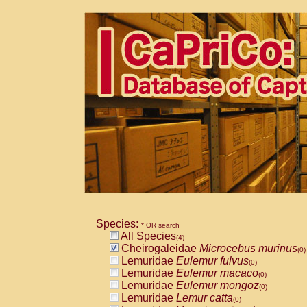
Species:
* OR search
All Species
(4)
Cheirogaleidae
Microcebus murinus
(0)
Lemuridae
Eulemur fulvus
(0)
Lemuridae
Eulemur macaco
(0)
Lemuridae
Eulemur mongoz
(0)
Lemuridae
Lemur catta
(0)