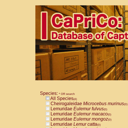
Species:
* OR search
All Species
(4)
Cheirogaleidae
Microcebus murinus
(0)
Lemuridae
Eulemur fulvus
(0)
Lemuridae
Eulemur macaco
(0)
Lemuridae
Eulemur mongoz
(0)
Lemuridae
Lemur catta
(0)