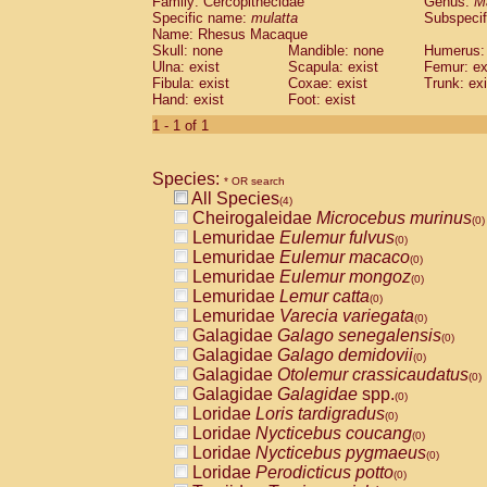
Family: Cercopithecidae
Genus:
M
Cebidae
Saguinus midas
(0)
Specific name:
mulatta
Subspecif
Cebidae
Saguinus mystax
(0)
Name: Rhesus Macaque
Cebidae
Saguinus nigricollis
Skull: none
Mandible: none
(1)
Humerus: 
Cebidae
Saguinus oedipus
Ulna: exist
Scapula: exist
Femur: ex
(0)
Fibula: exist
Coxae: exist
Trunk: exi
Cebidae
Saguinus weddelli
(0)
Hand: exist
Foot: exist
Cebidae
Saguinus
spp.
(0)
Cebidae
Aotus trivirgatus
1 - 1 of 1
(0)
Cebidae
Cebus albifrons
(0)
Cebidae
Cebus apella
(0)
Species:
Cebidae
Cebus capucinus
* OR search
(0)
All Species
Cebidae
Cebus nigrivittatus
(4)
(0)
Cheirogaleidae
Microcebus murinus
Cebidae
Cebus
spp.
(0)
(0)
Lemuridae
Eulemur fulvus
Cebidae
Saimiri boliviensis
(0)
(0)
Lemuridae
Eulemur macaco
Cebidae
Saimiri sciureus
(0)
(0)
Lemuridae
Eulemur mongoz
Atelidae
Alouatta caraya
(0)
(0)
Lemuridae
Lemur catta
Atelidae
Alouatta fusca
(0)
(0)
Lemuridae
Varecia variegata
Atelidae
Alouatta seniculus
(0)
(0)
Galagidae
Galago senegalensis
Atelidae
Alouatta
spp.
(0)
(0)
Galagidae
Galago demidovii
Atelidae
Ateles belzebuth
(0)
(0)
Galagidae
Otolemur crassicaudatus
Atelidae
Ateles geoffroyi
(0)
(0)
Galagidae
Galagidae
spp.
Atelidae
Ateles paniscus
(0)
(0)
Loridae
Loris tardigradus
Atelidae
Ateles
spp.
(0)
(0)
Loridae
Nycticebus coucang
Atelidae
Lagothrix lagothricha
(0)
(0)
Loridae
Nycticebus pygmaeus
Atelidae
Lagothrix lagothricha cana
(0)
(0)
Loridae
Perodicticus potto
Pitheciidae
Cacajao calvus rubicundu
(0)