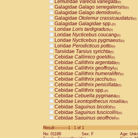
Lemuridae
Varecia variegata
(0)
Galagidae
Galago senegalensis
(0)
Galagidae
Galago demidovii
(0)
Galagidae
Otolemur crassicaudatus
(0)
Galagidae
Galagidae
spp.
(0)
Loridae
Loris tardigradus
(0)
Loridae
Nycticebus coucang
(0)
Loridae
Nycticebus pygmaeus
(0)
Loridae
Perodicticus potto
(0)
Tarsiidae
Tarsius syrichta
(0)
Cebidae
Callimico goeldii
(0)
Cebidae
Callithrix argentata
(0)
Cebidae
Callithrix geoffroyi
(0)
Cebidae
Callithrix humeralifer
(0)
Cebidae
Callithrix jacchus
(0)
Cebidae
Callithrix penicillata
(0)
Cebidae
Callithrix
spp.
(0)
Cebidae
Cebuella pygmaea
(0)
Cebidae
Leontopithecus rosalia
(0)
Cebidae
Saguinus bicolor
(0)
Cebidae
Saguinus fuscicollis
(0)
Cebidae
Saguinus geoffroyi
(0)
Cebidae
Saguinus imperator
(0)
Result-----------1 - 1 of 1
Cebidae
Saguinus labiatus
(0)
No: 01188
Sex: F
Age: Unk
Cebidae
Saguinus leucopus
(0)