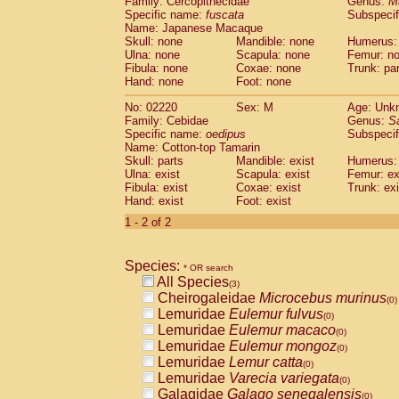
Family: Cercopithecidae
Genus:
M
Cebidae
Saguinus midas
(0)
Specific name:
fuscata
Subspeci
Cebidae
Saguinus mystax
(0)
Name: Japanese Macaque
Cebidae
Saguinus nigricollis
Skull: none
Mandible: none
(0)
Humerus:
Cebidae
Saguinus oedipus
Ulna: none
Scapula: none
Femur: n
(1)
Fibula: none
Coxae: none
Trunk: pa
Cebidae
Saguinus weddelli
(0)
Hand: none
Foot: none
Cebidae
Saguinus
spp.
(0)
Cebidae
Aotus trivirgatus
(0)
No: 02220
Sex: M
Age: Unk
Cebidae
Cebus albifrons
Family: Cebidae
Genus:
S
(0)
Cebidae
Cebus apella
Specific name:
oedipus
Subspecif
(0)
Name: Cotton-top Tamarin
Cebidae
Cebus capucinus
(0)
Skull: parts
Mandible: exist
Humerus: 
Cebidae
Cebus nigrivittatus
(0)
Ulna: exist
Scapula: exist
Femur: ex
Cebidae
Cebus
spp.
(0)
Fibula: exist
Coxae: exist
Trunk: exi
Cebidae
Saimiri boliviensis
Hand: exist
Foot: exist
(0)
Cebidae
Saimiri sciureus
(0)
1 - 2 of 2
Atelidae
Alouatta caraya
(0)
Atelidae
Alouatta fusca
(0)
Atelidae
Alouatta seniculus
Species:
(0)
* OR search
Atelidae
Alouatta
spp.
All Species
(0)
(3)
Atelidae
Ateles belzebuth
Cheirogaleidae
Microcebus murinus
(0)
(0)
Atelidae
Ateles geoffroyi
Lemuridae
Eulemur fulvus
(0)
(0)
Atelidae
Ateles paniscus
Lemuridae
Eulemur macaco
(0)
(0)
Atelidae
Ateles
spp.
Lemuridae
Eulemur mongoz
(0)
(0)
Atelidae
Lagothrix lagothricha
Lemuridae
Lemur catta
(0)
(0)
Atelidae
Lagothrix lagothricha cana
Lemuridae
Varecia variegata
(0)
(0)
Pitheciidae
Cacajao calvus rubicundu
Galagidae
Galago senegalensis
(0)