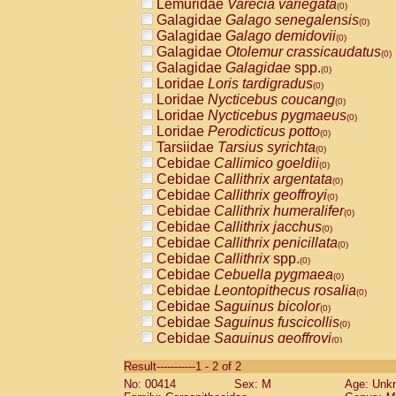
Lemuridae
Varecia variegata
(0)
Galagidae
Galago senegalensis
(0)
Galagidae
Galago demidovii
(0)
Galagidae
Otolemur crassicaudatus
(0)
Galagidae
Galagidae
spp.
(0)
Loridae
Loris tardigradus
(0)
Loridae
Nycticebus coucang
(0)
Loridae
Nycticebus pygmaeus
(0)
Loridae
Perodicticus potto
(0)
Tarsiidae
Tarsius syrichta
(0)
Cebidae
Callimico goeldii
(0)
Cebidae
Callithrix argentata
(0)
Cebidae
Callithrix geoffroyi
(0)
Cebidae
Callithrix humeralifer
(0)
Cebidae
Callithrix jacchus
(0)
Cebidae
Callithrix penicillata
(0)
Cebidae
Callithrix
spp.
(0)
Cebidae
Cebuella pygmaea
(0)
Cebidae
Leontopithecus rosalia
(0)
Cebidae
Saguinus bicolor
(0)
Cebidae
Saguinus fuscicollis
(0)
Cebidae
Saguinus geoffroyi
(0)
Cebidae
Saguinus imperator
(0)
Result-----------1 - 2 of 2
Cebidae
Saguinus labiatus
(0)
No: 00414
Sex: M
Age: Unk
Cebidae
Saguinus leucopus
(0)