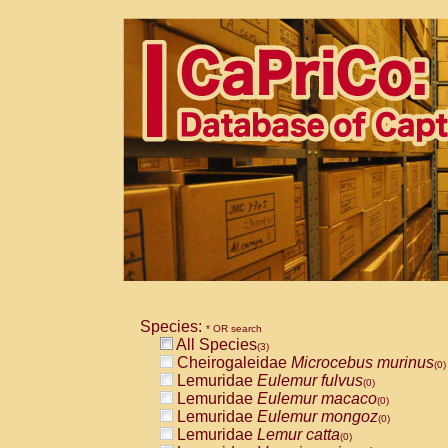
Species:
* OR search
All Species
(3)
Cheirogaleidae
Microcebus murinus
(0)
Lemuridae
Eulemur fulvus
(0)
Lemuridae
Eulemur macaco
(0)
Lemuridae
Eulemur mongoz
(0)
Lemuridae
Lemur catta
(0)