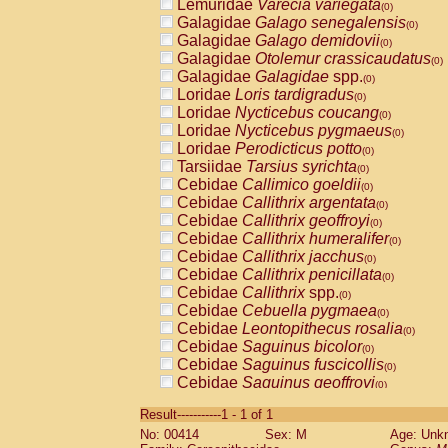
Lemuridae
Varecia variegata
(0)
Galagidae
Galago senegalensis
(0)
Galagidae
Galago demidovii
(0)
Galagidae
Otolemur crassicaudatus
(0)
Galagidae
Galagidae
spp.
(0)
Loridae
Loris tardigradus
(0)
Loridae
Nycticebus coucang
(0)
Loridae
Nycticebus pygmaeus
(0)
Loridae
Perodicticus potto
(0)
Tarsiidae
Tarsius syrichta
(0)
Cebidae
Callimico goeldii
(0)
Cebidae
Callithrix argentata
(0)
Cebidae
Callithrix geoffroyi
(0)
Cebidae
Callithrix humeralifer
(0)
Cebidae
Callithrix jacchus
(0)
Cebidae
Callithrix penicillata
(0)
Cebidae
Callithrix
spp.
(0)
Cebidae
Cebuella pygmaea
(0)
Cebidae
Leontopithecus rosalia
(0)
Cebidae
Saguinus bicolor
(0)
Cebidae
Saguinus fuscicollis
(0)
Cebidae
Saguinus geoffroyi
(0)
Cebidae
Saguinus imperator
(0)
Result-----------1 - 1 of 1
Cebidae
Saguinus labiatus
(0)
No: 00414
Sex: M
Age: Unk
Cebidae
Saguinus leucopus
(0)