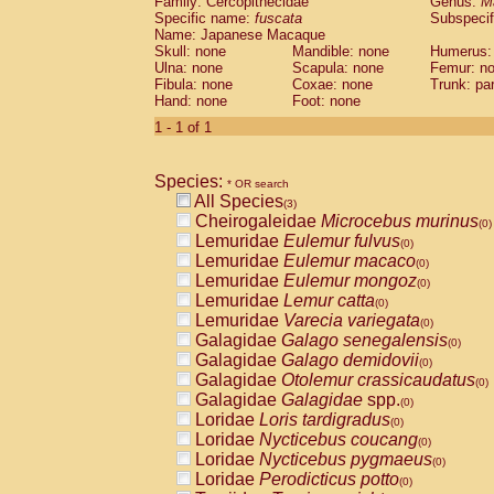
Family: Cercopithecidae
Genus:
M
Cebidae
Saguinus midas
(0)
Specific name:
fuscata
Subspeci
Cebidae
Saguinus mystax
(0)
Name: Japanese Macaque
Cebidae
Saguinus nigricollis
Skull: none
Mandible: none
(0)
Humerus:
Cebidae
Saguinus oedipus
Ulna: none
Scapula: none
Femur: n
(1)
Fibula: none
Coxae: none
Trunk: pa
Cebidae
Saguinus weddelli
(0)
Hand: none
Foot: none
Cebidae
Saguinus
spp.
(0)
Cebidae
Aotus trivirgatus
1 - 1 of 1
(0)
Cebidae
Cebus albifrons
(0)
Cebidae
Cebus apella
(0)
Species:
Cebidae
Cebus capucinus
* OR search
(0)
All Species
Cebidae
Cebus nigrivittatus
(3)
(0)
Cheirogaleidae
Microcebus murinus
Cebidae
Cebus
spp.
(0)
(0)
Lemuridae
Eulemur fulvus
Cebidae
Saimiri boliviensis
(0)
(0)
Lemuridae
Eulemur macaco
Cebidae
Saimiri sciureus
(0)
(0)
Lemuridae
Eulemur mongoz
Atelidae
Alouatta caraya
(0)
(0)
Lemuridae
Lemur catta
Atelidae
Alouatta fusca
(0)
(0)
Lemuridae
Varecia variegata
Atelidae
Alouatta seniculus
(0)
(0)
Galagidae
Galago senegalensis
Atelidae
Alouatta
spp.
(0)
(0)
Galagidae
Galago demidovii
Atelidae
Ateles belzebuth
(0)
(0)
Galagidae
Otolemur crassicaudatus
Atelidae
Ateles geoffroyi
(0)
(0)
Galagidae
Galagidae
spp.
Atelidae
Ateles paniscus
(0)
(0)
Loridae
Loris tardigradus
Atelidae
Ateles
spp.
(0)
(0)
Loridae
Nycticebus coucang
Atelidae
Lagothrix lagothricha
(0)
(0)
Loridae
Nycticebus pygmaeus
Atelidae
Lagothrix lagothricha cana
(0)
(0)
Loridae
Perodicticus potto
Pitheciidae
Cacajao calvus rubicundu
(0)