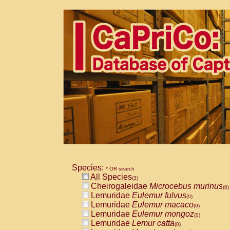
Species:
* OR search
All Species
(3)
Cheirogaleidae
Microcebus murinus
(0)
Lemuridae
Eulemur fulvus
(0)
Lemuridae
Eulemur macaco
(0)
Lemuridae
Eulemur mongoz
(0)
Lemuridae
Lemur catta
(0)