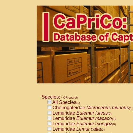
Species:
* OR search
All Species
(1)
Cheirogaleidae
Microcebus murinus
(0)
Lemuridae
Eulemur fulvus
(0)
Lemuridae
Eulemur macaco
(0)
Lemuridae
Eulemur mongoz
(0)
Lemuridae
Lemur catta
(0)