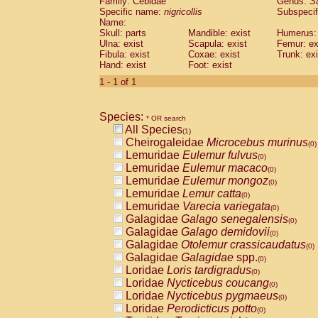
Family: Cebidae
Genus:
S
Cebidae
Saguinus midas
(0)
Specific name:
nigricollis
Subspecif
Cebidae
Saguinus mystax
(0)
Name:
Cebidae
Saguinus nigricollis
Skull: parts
Mandible: exist
(1)
Humerus: 
Cebidae
Saguinus oedipus
Ulna: exist
Scapula: exist
Femur: ex
(0)
Fibula: exist
Coxae: exist
Trunk: exi
Cebidae
Saguinus weddelli
(0)
Hand: exist
Foot: exist
Cebidae
Saguinus
spp.
(0)
Cebidae
Aotus trivirgatus
1 - 1 of 1
(0)
Cebidae
Cebus albifrons
(0)
Cebidae
Cebus apella
(0)
Species:
Cebidae
Cebus capucinus
* OR search
(0)
All Species
Cebidae
Cebus nigrivittatus
(1)
(0)
Cheirogaleidae
Microcebus murinus
Cebidae
Cebus
spp.
(0)
(0)
Lemuridae
Eulemur fulvus
Cebidae
Saimiri boliviensis
(0)
(0)
Lemuridae
Eulemur macaco
Cebidae
Saimiri sciureus
(0)
(0)
Lemuridae
Eulemur mongoz
Atelidae
Alouatta caraya
(0)
(0)
Lemuridae
Lemur catta
Atelidae
Alouatta fusca
(0)
(0)
Lemuridae
Varecia variegata
Atelidae
Alouatta seniculus
(0)
(0)
Galagidae
Galago senegalensis
Atelidae
Alouatta
spp.
(0)
(0)
Galagidae
Galago demidovii
Atelidae
Ateles belzebuth
(0)
(0)
Galagidae
Otolemur crassicaudatus
Atelidae
Ateles geoffroyi
(0)
(0)
Galagidae
Galagidae
spp.
Atelidae
Ateles paniscus
(0)
(0)
Loridae
Loris tardigradus
Atelidae
Ateles
spp.
(0)
(0)
Loridae
Nycticebus coucang
Atelidae
Lagothrix lagothricha
(0)
(0)
Loridae
Nycticebus pygmaeus
Atelidae
Lagothrix lagothricha cana
(0)
(0)
Loridae
Perodicticus potto
Pitheciidae
Cacajao calvus rubicundu
(0)