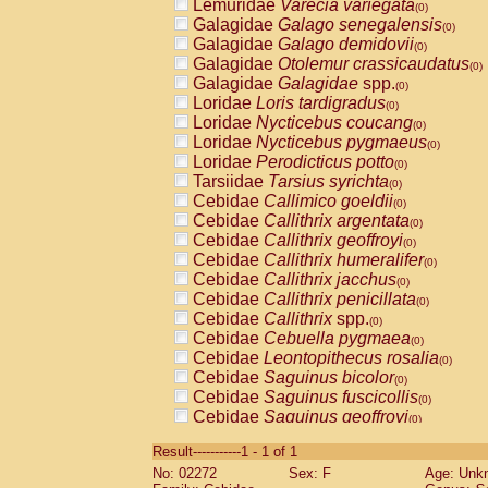
Lemuridae
Varecia variegata
(0)
Galagidae
Galago senegalensis
(0)
Galagidae
Galago demidovii
(0)
Galagidae
Otolemur crassicaudatus
(0)
Galagidae
Galagidae
spp.
(0)
Loridae
Loris tardigradus
(0)
Loridae
Nycticebus coucang
(0)
Loridae
Nycticebus pygmaeus
(0)
Loridae
Perodicticus potto
(0)
Tarsiidae
Tarsius syrichta
(0)
Cebidae
Callimico goeldii
(0)
Cebidae
Callithrix argentata
(0)
Cebidae
Callithrix geoffroyi
(0)
Cebidae
Callithrix humeralifer
(0)
Cebidae
Callithrix jacchus
(0)
Cebidae
Callithrix penicillata
(0)
Cebidae
Callithrix
spp.
(0)
Cebidae
Cebuella pygmaea
(0)
Cebidae
Leontopithecus rosalia
(0)
Cebidae
Saguinus bicolor
(0)
Cebidae
Saguinus fuscicollis
(0)
Cebidae
Saguinus geoffroyi
(0)
Cebidae
Saguinus imperator
(0)
Result-----------1 - 1 of 1
Cebidae
Saguinus labiatus
(0)
No: 02272
Sex: F
Age: Unk
Cebidae
Saguinus leucopus
(0)