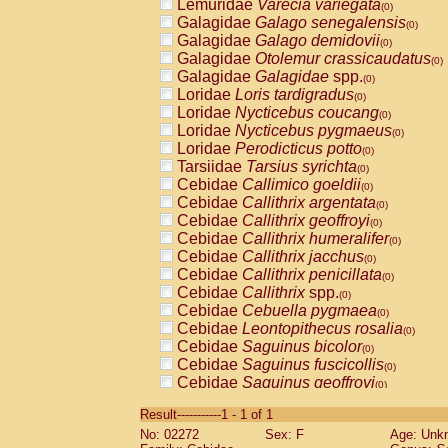
Lemuridae
Varecia variegata
(0)
Galagidae
Galago senegalensis
(0)
Galagidae
Galago demidovii
(0)
Galagidae
Otolemur crassicaudatus
(0)
Galagidae
Galagidae
spp.
(0)
Loridae
Loris tardigradus
(0)
Loridae
Nycticebus coucang
(0)
Loridae
Nycticebus pygmaeus
(0)
Loridae
Perodicticus potto
(0)
Tarsiidae
Tarsius syrichta
(0)
Cebidae
Callimico goeldii
(0)
Cebidae
Callithrix argentata
(0)
Cebidae
Callithrix geoffroyi
(0)
Cebidae
Callithrix humeralifer
(0)
Cebidae
Callithrix jacchus
(0)
Cebidae
Callithrix penicillata
(0)
Cebidae
Callithrix
spp.
(0)
Cebidae
Cebuella pygmaea
(0)
Cebidae
Leontopithecus rosalia
(0)
Cebidae
Saguinus bicolor
(0)
Cebidae
Saguinus fuscicollis
(0)
Cebidae
Saguinus geoffroyi
(0)
Cebidae
Saguinus imperator
(0)
Result-----------1 - 1 of 1
Cebidae
Saguinus labiatus
(0)
No: 02272
Sex: F
Age: Unk
Cebidae
Saguinus leucopus
(0)