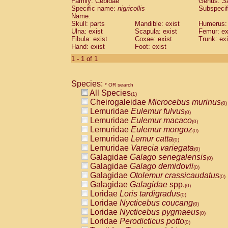
Family: Cebidae
Genus:
S
Cebidae
Saguinus midas
(0)
Specific name:
nigricollis
Subspecif
Cebidae
Saguinus mystax
(0)
Name:
Cebidae
Saguinus nigricollis
Skull: parts
Mandible: exist
(1)
Humerus: 
Cebidae
Saguinus oedipus
Ulna: exist
Scapula: exist
Femur: ex
(0)
Fibula: exist
Coxae: exist
Trunk: exi
Cebidae
Saguinus weddelli
(0)
Hand: exist
Foot: exist
Cebidae
Saguinus
spp.
(0)
Cebidae
Aotus trivirgatus
1 - 1 of 1
(0)
Cebidae
Cebus albifrons
(0)
Cebidae
Cebus apella
(0)
Species:
Cebidae
Cebus capucinus
* OR search
(0)
All Species
Cebidae
Cebus nigrivittatus
(1)
(0)
Cheirogaleidae
Microcebus murinus
Cebidae
Cebus
spp.
(0)
(0)
Lemuridae
Eulemur fulvus
Cebidae
Saimiri boliviensis
(0)
(0)
Lemuridae
Eulemur macaco
Cebidae
Saimiri sciureus
(0)
(0)
Lemuridae
Eulemur mongoz
Atelidae
Alouatta caraya
(0)
(0)
Lemuridae
Lemur catta
Atelidae
Alouatta fusca
(0)
(0)
Lemuridae
Varecia variegata
Atelidae
Alouatta seniculus
(0)
(0)
Galagidae
Galago senegalensis
Atelidae
Alouatta
spp.
(0)
(0)
Galagidae
Galago demidovii
Atelidae
Ateles belzebuth
(0)
(0)
Galagidae
Otolemur crassicaudatus
Atelidae
Ateles geoffroyi
(0)
(0)
Galagidae
Galagidae
spp.
Atelidae
Ateles paniscus
(0)
(0)
Loridae
Loris tardigradus
Atelidae
Ateles
spp.
(0)
(0)
Loridae
Nycticebus coucang
Atelidae
Lagothrix lagothricha
(0)
(0)
Loridae
Nycticebus pygmaeus
Atelidae
Lagothrix lagothricha cana
(0)
(0)
Loridae
Perodicticus potto
Pitheciidae
Cacajao calvus rubicundu
(0)