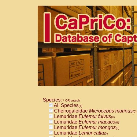
Species:
* OR search
All Species
(1)
Cheirogaleidae
Microcebus murinus
(0)
Lemuridae
Eulemur fulvus
(0)
Lemuridae
Eulemur macaco
(0)
Lemuridae
Eulemur mongoz
(0)
Lemuridae
Lemur catta
(0)