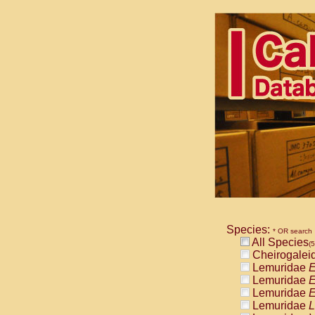
Species:
* OR search
All Species
(5
Cheirogalei
Lemuridae
E
Lemuridae
E
Lemuridae
E
Lemuridae
L