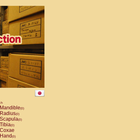
ch
Mandible
(0)
Radius
(0)
Scapula
(0)
Tibia
(0)
Coxae
Hand
(0)