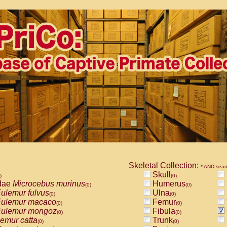
Skeletal Collection:
* AND sear
Skull
)
(0)
dae
Microcebus murinus
Humerus
(0)
(0)
ulemur fulvus
Ulna
(0)
(0)
ulemur macaco
Femur
(0)
(0)
ulemur mongoz
Fibula
(0)
(0)
emur catta
Trunk
(0)
(0)