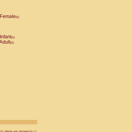
Female
(0)
Infant
(0)
Adult
(0)
 criteria are showed in ( ).