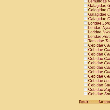
Lemuridae
V
Galagidae
G
Galagidae
G
Galagidae
O
Galagidae
G
Loridae
Lori
Loridae
Nyc
Loridae
Nyc
Loridae
Pero
Tarsiidae
Ta
Cebidae
Cal
Cebidae
Cal
Cebidae
Cal
Cebidae
Cal
Cebidae
Cal
Cebidae
Cal
Cebidae
Cal
Cebidae
Ce
Cebidae
Leo
Cebidae
Sag
Cebidae
Sag
Cebidae
Sag
Cebidae
Sag
Result-----------No sp
Cebidae
Sag
Cebidae
Sa