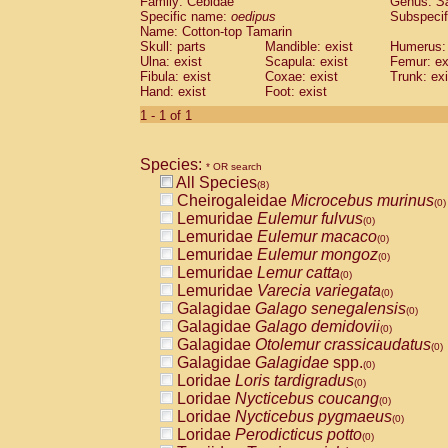
Family: Cebidae
Genus:
S
Cebidae
Saguinus midas
(0)
Specific name:
oedipus
Subspecif
Cebidae
Saguinus mystax
(0)
Name: Cotton-top Tamarin
Cebidae
Saguinus nigricollis
Skull: parts
Mandible: exist
(1)
Humerus: 
Cebidae
Saguinus oedipus
Ulna: exist
Scapula: exist
Femur: ex
(1)
Fibula: exist
Coxae: exist
Trunk: exi
Cebidae
Saguinus weddelli
(0)
Hand: exist
Foot: exist
Cebidae
Saguinus
spp.
(0)
Cebidae
Aotus trivirgatus
1 - 1 of 1
(0)
Cebidae
Cebus albifrons
(0)
Cebidae
Cebus apella
(0)
Species:
Cebidae
Cebus capucinus
* OR search
(0)
All Species
Cebidae
Cebus nigrivittatus
(8)
(0)
Cheirogaleidae
Microcebus murinus
Cebidae
Cebus
spp.
(0)
(0)
Lemuridae
Eulemur fulvus
Cebidae
Saimiri boliviensis
(0)
(0)
Lemuridae
Eulemur macaco
Cebidae
Saimiri sciureus
(0)
(0)
Lemuridae
Eulemur mongoz
Atelidae
Alouatta caraya
(0)
(0)
Lemuridae
Lemur catta
Atelidae
Alouatta fusca
(0)
(0)
Lemuridae
Varecia variegata
Atelidae
Alouatta seniculus
(0)
(0)
Galagidae
Galago senegalensis
Atelidae
Alouatta
spp.
(0)
(0)
Galagidae
Galago demidovii
Atelidae
Ateles belzebuth
(0)
(0)
Galagidae
Otolemur crassicaudatus
Atelidae
Ateles geoffroyi
(0)
(0)
Galagidae
Galagidae
spp.
Atelidae
Ateles paniscus
(0)
(0)
Loridae
Loris tardigradus
Atelidae
Ateles
spp.
(0)
(0)
Loridae
Nycticebus coucang
Atelidae
Lagothrix lagothricha
(0)
(0)
Loridae
Nycticebus pygmaeus
Atelidae
Lagothrix lagothricha cana
(0)
(0)
Loridae
Perodicticus potto
Pitheciidae
Cacajao calvus rubicundu
(0)