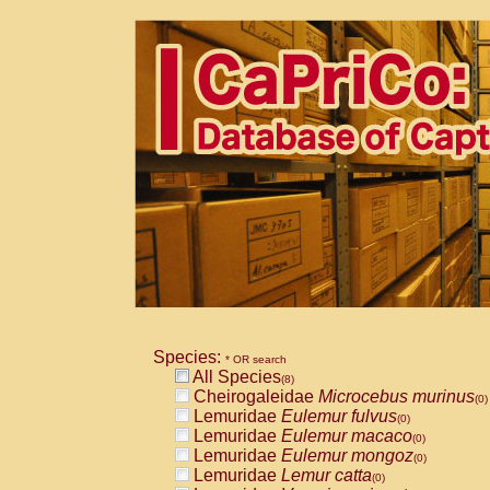
Species:
* OR search
All Species
(8)
Cheirogaleidae
Microcebus murinus
(0)
Lemuridae
Eulemur fulvus
(0)
Lemuridae
Eulemur macaco
(0)
Lemuridae
Eulemur mongoz
(0)
Lemuridae
Lemur catta
(0)