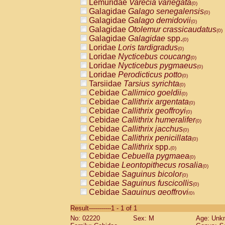
Lemuridae
Varecia variegata
(0)
Galagidae
Galago senegalensis
(0)
Galagidae
Galago demidovii
(0)
Galagidae
Otolemur crassicaudatus
(0)
Galagidae
Galagidae
spp.
(0)
Loridae
Loris tardigradus
(0)
Loridae
Nycticebus coucang
(0)
Loridae
Nycticebus pygmaeus
(0)
Loridae
Perodicticus potto
(0)
Tarsiidae
Tarsius syrichta
(0)
Cebidae
Callimico goeldii
(0)
Cebidae
Callithrix argentata
(0)
Cebidae
Callithrix geoffroyi
(0)
Cebidae
Callithrix humeralifer
(0)
Cebidae
Callithrix jacchus
(0)
Cebidae
Callithrix penicillata
(0)
Cebidae
Callithrix
spp.
(0)
Cebidae
Cebuella pygmaea
(0)
Cebidae
Leontopithecus rosalia
(0)
Cebidae
Saguinus bicolor
(0)
Cebidae
Saguinus fuscicollis
(0)
Cebidae
Saguinus geoffroyi
(0)
Cebidae
Saguinus imperator
(0)
Result-----------1 - 1 of 1
Cebidae
Saguinus labiatus
(0)
No: 02220
Sex: M
Age: Unk
Cebidae
Saguinus leucopus
(0)