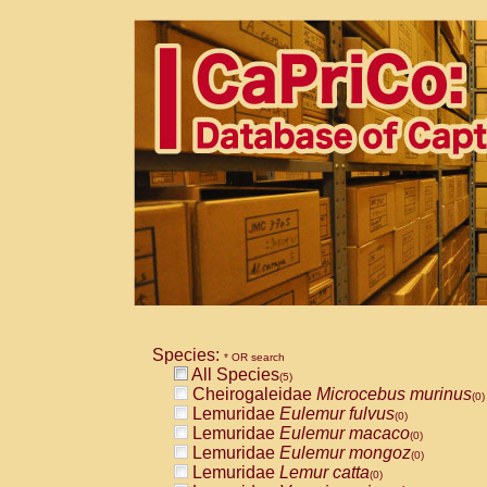
Species:
* OR search
All Species
(5)
Cheirogaleidae
Microcebus murinus
(0)
Lemuridae
Eulemur fulvus
(0)
Lemuridae
Eulemur macaco
(0)
Lemuridae
Eulemur mongoz
(0)
Lemuridae
Lemur catta
(0)