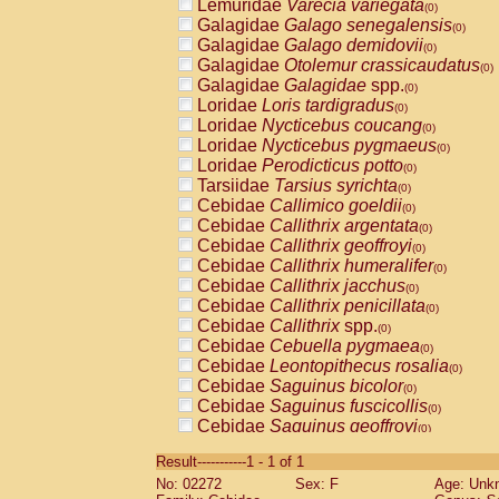
Lemuridae
Varecia variegata
(0)
Galagidae
Galago senegalensis
(0)
Galagidae
Galago demidovii
(0)
Galagidae
Otolemur crassicaudatus
(0)
Galagidae
Galagidae
spp.
(0)
Loridae
Loris tardigradus
(0)
Loridae
Nycticebus coucang
(0)
Loridae
Nycticebus pygmaeus
(0)
Loridae
Perodicticus potto
(0)
Tarsiidae
Tarsius syrichta
(0)
Cebidae
Callimico goeldii
(0)
Cebidae
Callithrix argentata
(0)
Cebidae
Callithrix geoffroyi
(0)
Cebidae
Callithrix humeralifer
(0)
Cebidae
Callithrix jacchus
(0)
Cebidae
Callithrix penicillata
(0)
Cebidae
Callithrix
spp.
(0)
Cebidae
Cebuella pygmaea
(0)
Cebidae
Leontopithecus rosalia
(0)
Cebidae
Saguinus bicolor
(0)
Cebidae
Saguinus fuscicollis
(0)
Cebidae
Saguinus geoffroyi
(0)
Cebidae
Saguinus imperator
(0)
Result-----------1 - 1 of 1
Cebidae
Saguinus labiatus
(0)
No: 02272
Sex: F
Age: Unk
Cebidae
Saguinus leucopus
(0)