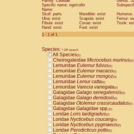
Family: Cebidae
Genus:
S
Cebidae
Saguinus midas
(0)
Specific name:
nigricollis
Subspecif
Cebidae
Saguinus mystax
(0)
Name:
Cebidae
Saguinus nigricollis
Skull: parts
Mandible: exist
(1)
Humerus: 
Cebidae
Saguinus oedipus
Ulna: exist
Scapula: exist
Femur: ex
(1)
Fibula: exist
Coxae: exist
Trunk: exi
Cebidae
Saguinus weddelli
(0)
Hand: exist
Foot: exist
Cebidae
Saguinus
spp.
(0)
Cebidae
Aotus trivirgatus
1 - 1 of 1
(0)
Cebidae
Cebus albifrons
(0)
Cebidae
Cebus apella
(0)
Species:
Cebidae
Cebus capucinus
* OR search
(0)
All Species
Cebidae
Cebus nigrivittatus
(5)
(0)
Cheirogaleidae
Microcebus murinus
Cebidae
Cebus
spp.
(0)
(0)
Lemuridae
Eulemur fulvus
Cebidae
Saimiri boliviensis
(0)
(0)
Lemuridae
Eulemur macaco
Cebidae
Saimiri sciureus
(0)
(0)
Lemuridae
Eulemur mongoz
Atelidae
Alouatta caraya
(0)
(0)
Lemuridae
Lemur catta
Atelidae
Alouatta fusca
(0)
(0)
Lemuridae
Varecia variegata
Atelidae
Alouatta seniculus
(0)
(0)
Galagidae
Galago senegalensis
Atelidae
Alouatta
spp.
(0)
(0)
Galagidae
Galago demidovii
Atelidae
Ateles belzebuth
(0)
(0)
Galagidae
Otolemur crassicaudatus
Atelidae
Ateles geoffroyi
(0)
(0)
Galagidae
Galagidae
spp.
Atelidae
Ateles paniscus
(0)
(0)
Loridae
Loris tardigradus
Atelidae
Ateles
spp.
(0)
(0)
Loridae
Nycticebus coucang
Atelidae
Lagothrix lagothricha
(0)
(0)
Loridae
Nycticebus pygmaeus
Atelidae
Lagothrix lagothricha cana
(0)
(0)
Loridae
Perodicticus potto
Pitheciidae
Cacajao calvus rubicundu
(0)